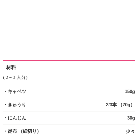
材料
( 2～3 人分)
・キャベツ
150g
・きゅうり
2/3本 （70g）
・にんじん
30g
・昆布
（細切り）
少々