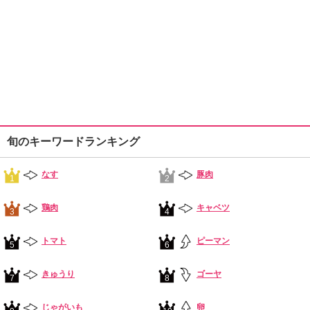
旬のキーワードランキング
なす
豚肉
1
2
鶏肉
キャベツ
3
4
トマト
ピーマン
5
6
きゅうり
ゴーヤ
7
8
じゃがいも
卵