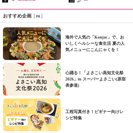
9
10
おすすめ企画
PR
海外で人気の「Konjac」で、お
いしくヘルシーな食生活 夏の人
気メニューにこんにゃくを！
心踊る！「よさこい高知文化祭
2026」in スーパーよさこい(原宿
表参道)
工程写真付き！ビギナー向けレ
シピ特集