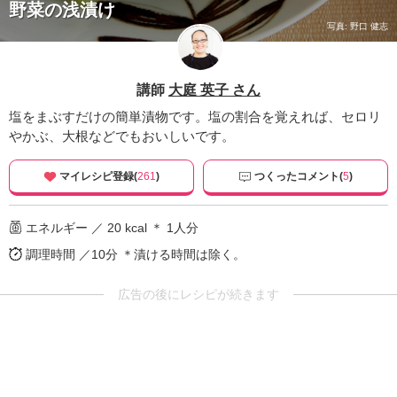
野菜の浅漬け
写真: 野口 健志
講師
大庭 英子 さん
塩をまぶすだけの簡単漬物です。塩の割合を覚えれば、セロリ
やかぶ、大根などでもおいしいです。
マイレシピ登録(
261
)
つくったコメント(
5
)
エネルギー ／ 20 kcal ＊ 1人分
調理時間 ／10分
＊漬ける時間は除く。
広告の後にレシピが続きます