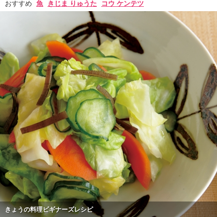
おすすめ
魚
きじま りゅうた
コウ ケンテツ
きょうの料理ビギナーズレシピ