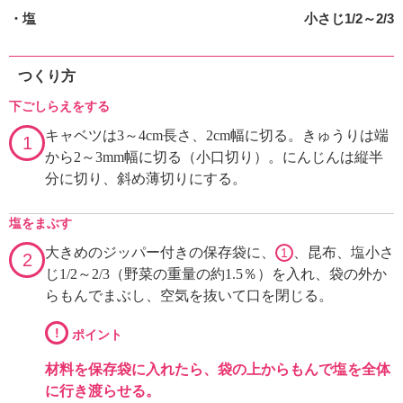
・塩
小さじ1/2～2/3
つくり方
下ごしらえをする
キャベツは3～4cm長さ、2cm幅に切る。きゅうりは端
1
から2～3mm幅に切る（小口切り）。にんじんは縦半
分に切り、斜め薄切りにする。
塩をまぶす
大きめのジッパー付きの保存袋に、
、昆布、塩小さ
1
2
じ1/2～2/3（野菜の重量の約1.5％）を入れ、袋の外か
らもんでまぶし、空気を抜いて口を閉じる。
!
ポイント
材料を保存袋に入れたら、袋の上からもんで塩を全体
に行き渡らせる。