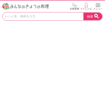
お
検索
い
し
い
レ
シ
ピ
を
見
つ
け
よ
う
。
N
H
K
エ
デ