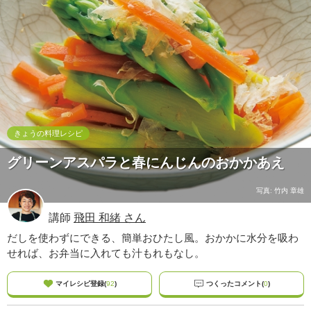
ュ
ケ
ー
シ
ョ
ナ
ル
「
み
ん
きょうの料理レシピ
な
グリーンアスパラと春にんじんのおかかあえ
の
き
ょ
写真: 竹内 章雄
う
講師
飛田 和緒 さん
の
料
だしを使わずにできる、簡単おひたし風。おかかに水分を吸わ
理
せれば、お弁当に入れても汁もれもなし。
」
マイレシピ登録(
92
)
つくったコメント(
0
)