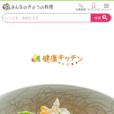
お
検索
い
し
い
レ
シ
ピ
を
見
つ
け
よ
う
。
N
H
K
エ
デ