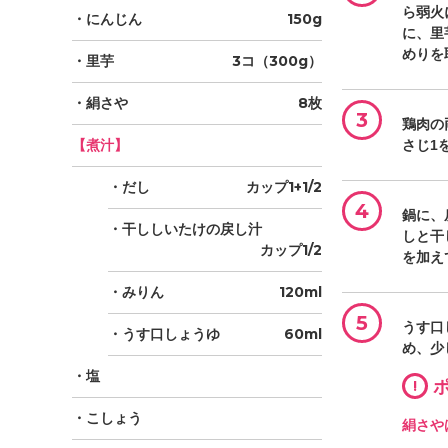
ら弱火
・にんじん
150g
に、里
めりを
・里芋
3コ（300g）
・絹さや
8枚
3
鶏肉の
【煮汁】
さじ1
・だし
カップ1+1/2
4
鍋に、
・干ししいたけの戻し汁
しと干
カップ1/2
を加え
・みりん
120ml
5
うす口
・うす口しょうゆ
60ml
め、少
・塩
!
ポ
・こしょう
絹さや