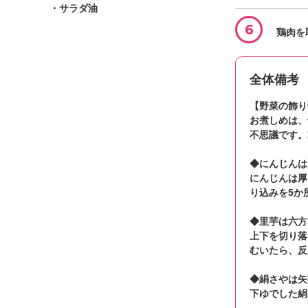
・サラダ油
6
鶏肉を
全体備考
【野菜の飾り
お煮しめは、
不思議です。
◆にんじんは
にんじんは厚
り込みを5か
◆里芋は六方
上下を切り落
むいたら、反
◆絹さやは矢
下ゆでした絹