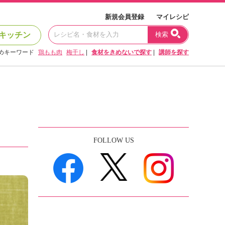
新規会員登録
マイレシピ
キッチン
検索
めキーワード
鶏もも肉
梅干し
|
食材をきめないで探す
|
講師を探す
FOLLOW US