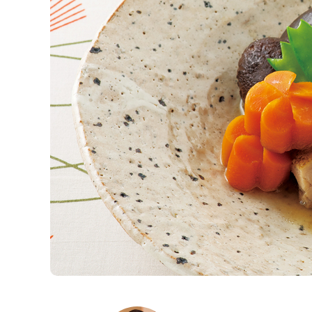
K
エ
デ
ュ
ケ
ー
シ
ョ
ナ
ル
「
み
ん
な
の
き
ょ
う
の
料
理