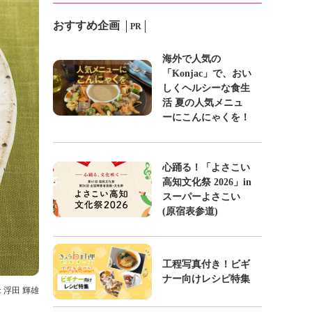
おすすめ企画
PR
海外で人気の
「Konjac」で、おい
しくヘルシーな食生
活 夏の人気メニュ
ーにこんにゃくを！
心踊る！「よさこい
高知文化祭 2026」in
スーパーよさこい
(原宿表参道)
工程写真付き！ビギ
ナー向けレシピ特集
: 浮田 輝雄