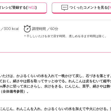
イレシピ登録する(
1402
)
つくったコメントを見る(
1
300 kcal
調理時間 ／60分
＊干ししいたけを水で戻す時間、 煮しめを冷ます時間は除く。
いたけは、かぶるくらいの水を入れて一晩かけて戻し、石づきを落とす
ておく。絹さやは筋を取ってサッとゆでる。れんこんは皮をむいて縦半
cm厚さに切って水にさらし、水けをきる。にんじん、里芋、絹さやは飾
（全体備考参照）。
にんじん、れんこんを入れ、かぶるくらいの水を加えて中火にかける。