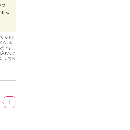
甘いかもと
0くらいに
ったです。
に入れてけ
に。とても
。
1