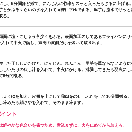
にし、5分間ほど煮て、にんじんに竹串がスッと入ったらざるに上げる
芋とかぶるくらいの水を入れて同様に下ゆでする。里芋は流水でサッと
取る。
両面に塩・こしょう各少々をふる。表面加工のしてあるフライパンにサ
を入れて中火で熱し、鶏肉の皮側だけを焼いて取り出す。
戻した干ししいたけと、にんじん、れんこん、里芋を重ならないように
ししいたけの戻し汁を入れて、中火にかける。沸騰してきたら弱火にし
て5分間煮る。
しょうゆを加え、皮側を上にして鶏肉をのせ、ふたをして10分間煮る。
し冷めたら絹さやを入れて、そのまま冷ます。
イント
は鮮やかな色合いを保つため、煮込まずに、火を止めてから加える。