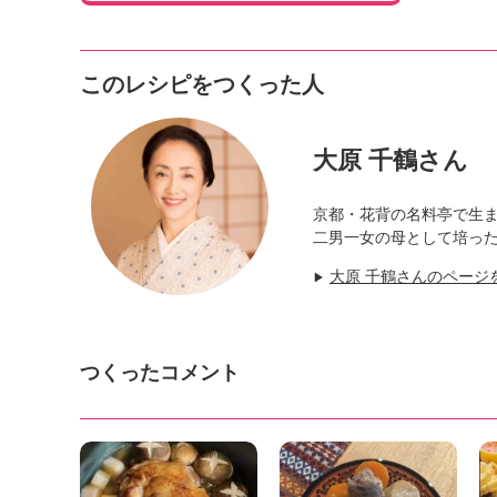
このレシピをつくった人
大原 千鶴さん
京都・花背の名料亭で生
二男一女の母として培っ
大原 千鶴さんのページ
▶
つくったコメント