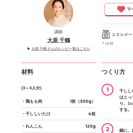
」
マ
講師
エネルギー ／
大原 千鶴
＊1人分
▶
大原 千鶴 さんのレシピ一覧はこちら
材料
つくり方
(3～4人分)
1
干しし
はとっ
・鶏もも肉
1枚（300g）
り、1
する。
・干ししいたけ
4枚
・れんこん
120g
2
鍋に、