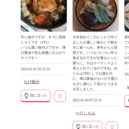
作り途中ですが、すでに美味
今年初めてこのレシピで作り
美
しそうです（≧∇≦）
ましたが優しい味わいで飽き
て
いつも濃い味付けですが、薄
ずに食べられ、来年からも採
で
口醤油で色も綺麗に仕上がり
用です。いつもついつい作り
こ
そうです！
過ぎるのですが分量もレシピ
が
通りに。やはりバランスよく
作
考えられているのですね。み
2024-01-01 02:33:54
りんは100にしてお酒を20
202
に。薄口醤油がないので濃口
ちび親分
を少し減らして塩ひとつまみ
を足しました。
役に立った
0
2023-01-04 07:52:33
ぺりしもん
役に立った
0