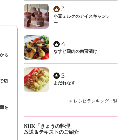
3
小豆ミルクのアイスキャンデ
ー
4
なすと鶏肉の南蛮漬け
から
5
て切
よだれなす
レシピランキング一覧
▶
面を
NHK「きょうの料理」
放送＆テキストのご紹介