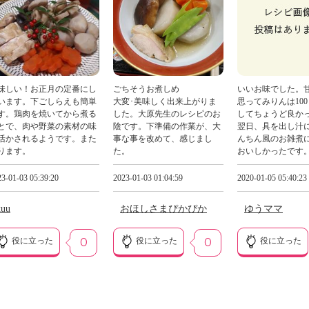
味しい！お正月の定番にし
ごちそうお煮しめ
いいお味でした。
います。下ごしらえも簡単
大変･美味しく出来上がりま
思ってみりんは10
す。鶏肉を焼いてから煮る
した。大原先生のレシピのお
してちょうど良か
とで、肉や野菜の素材の味
陰です。下準備の作業が、大
翌日、具を出し汁
活かされるようです。また
事な事を改めて、感じまし
んちん風のお雑煮
ります。
た。
おいしかったです
3-01-03 05:39:20
2023-01-03 01:04:59
2020-01-05 05:40:23
kuu
おほしさまぴかぴか
ゆうママ
役に立った
0
役に立った
0
役に立った