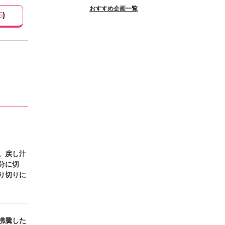
おすすめ企画一覧
6
)
。戻し汁
分に切
り切りに
沸騰した