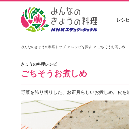
レシ
お
い
みんなのきょうの料理トップ
レシピを探す
ごちそうお煮しめ
し
い
レ
きょうの料理レシピ
シ
ごちそうお煮しめ
ピ
を
見
つ
野菜を飾り切りした、お正月らしいお煮しめ。皮を
け
よ
う
。
N
H