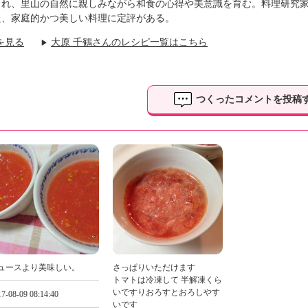
まれ、里山の自然に親しみながら和食の心得や美意識を育む。料理研究
た、家庭的かつ美しい料理に定評がある。
を見る
大原 千鶴さんのレシピ一覧はこちら
▶
つくったコメントを投稿
ュースより美味しい。
さっぱりいただけます
トマトは冷凍して 半解凍くら
いですりおろすとおろしやす
7-08-09 08:14:40
いです