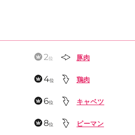
2
豚肉
位
4
鶏肉
位
6
キャベツ
位
8
ピーマン
位