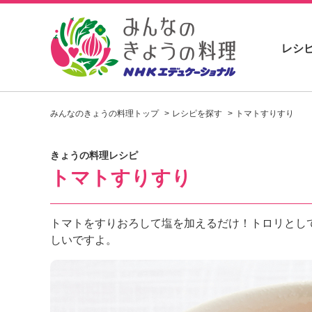
レシ
お
い
みんなのきょうの料理トップ
レシピを探す
トマトすりすり
し
い
レ
きょうの料理レシピ
シ
トマトすりすり
ピ
を
見
つ
トマトをすりおろして塩を加えるだけ！トロリとし
け
しいですよ。
よ
う
。
N
H