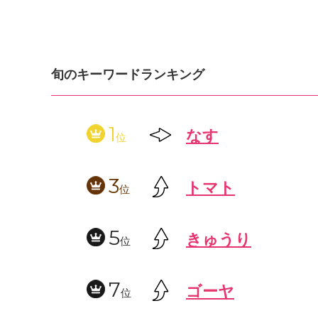
旬のキーワードランキング
1
なす
位
3
トマト
位
5
きゅうり
位
7
ゴーヤ
位