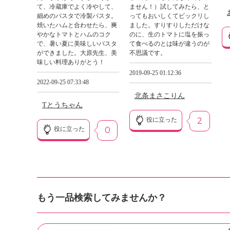
て、冷蔵庫でよく冷やして、
ません！）試してみたら、と
細めのパスタで冷製パスタ。
ってもおいしくてビックリし
焼いたハムと合わせたら、爽
ました。すりすりしただけな
やかなトマトとハムのコク
のに、生のトマトに塩を振っ
で、暑い夏に美味しいパスタ
て食べるのとは味が違うのが
ができました。大原先生、美
不思議です。
味しい料理ありがとう！
2019-09-25 01:12:36
2022-09-25 07:33:48
北条まさこりん
Tとうちゃん
役に立った
2
役に立った
0
もう一品検索してみませんか？