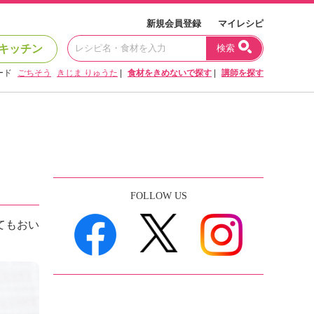
新規会員登録
マイレシピ
キッチン
検索
ード
ごちそう
きじま りゅうた
|
食材をきめないで探す
|
講師を探す
FOLLOW US
てもおい