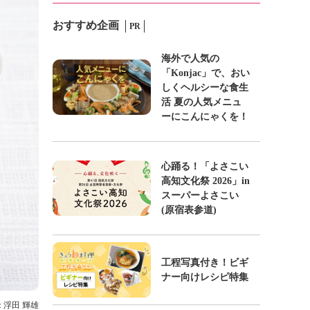
おすすめ企画
PR
海外で人気の
「Konjac」で、おい
しくヘルシーな食生
活 夏の人気メニュ
ーにこんにゃくを！
心踊る！「よさこい
高知文化祭 2026」in
スーパーよさこい
(原宿表参道)
工程写真付き！ビギ
ナー向けレシピ特集
: 浮田 輝雄