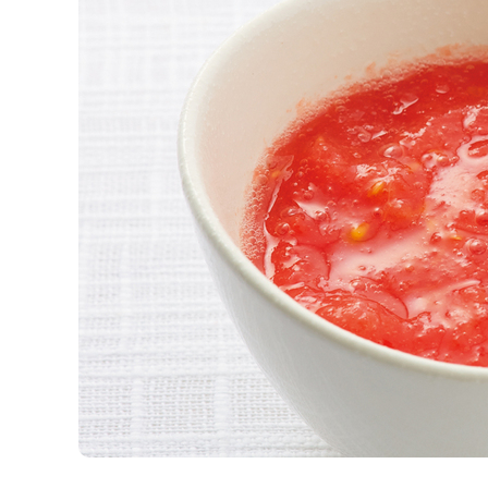
K
エ
デ
ュ
ケ
ー
シ
ョ
ナ
ル
「
み
ん
な
の
き
ょ
う
の
料
理