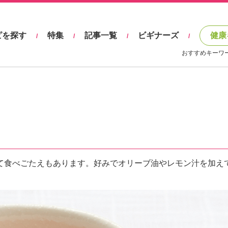
ピを探す
特集
記事一覧
ビギナーズ
健康
/
/
/
/
おすすめキーワ
て食べごたえもあります。好みでオリーブ油やレモン汁を加え