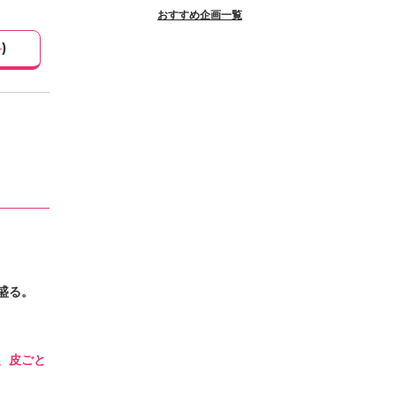
おすすめ企画一覧
4
)
盛る。
、皮ごと