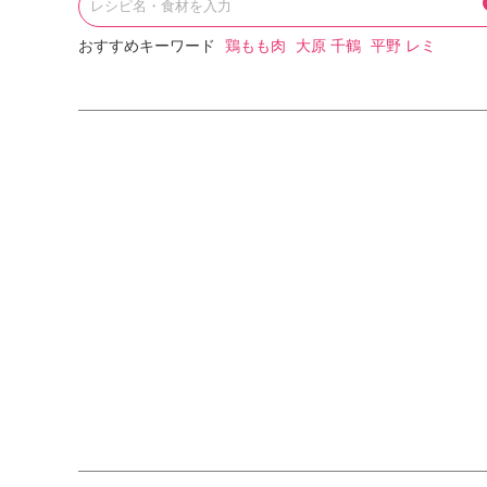
おすすめキーワード
鶏もも肉
大原 千鶴
平野 レミ