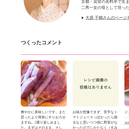
京都・花背の名料亭で生
二男一女の母として培っ
大原 千鶴さんのページ
▶
つくったコメント
爽やかに美味しいです。また
お味が想像できず、苦手なト
ジ
思ったより簡単にすりおろせ
マトジュースっぽかったら困
ますね。2通り楽しみまし
るなと思いつつ他に野菜がな
201
た。まずはそのまま、そし
かったのでしかたなく（すみ