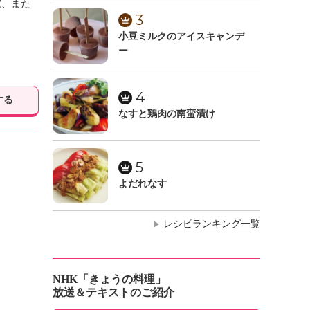
家、また
3
小豆ミルクのアイスキャンデ
ー
4
する
なすと鶏肉の南蛮漬け
5
よだれなす
レシピランキング一覧
▶
NHK「きょうの料理」
放送＆テキストのご紹介