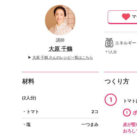
」
マ
講師
エネルギー ／
大原 千鶴
＊1人分
▶
大原 千鶴 さんのレシピ一覧はこちら
材料
つくり方
(2人分)
1
トマト
・トマト
2コ
!
ポ
・塩
一つまみ
皮が堅
おろし