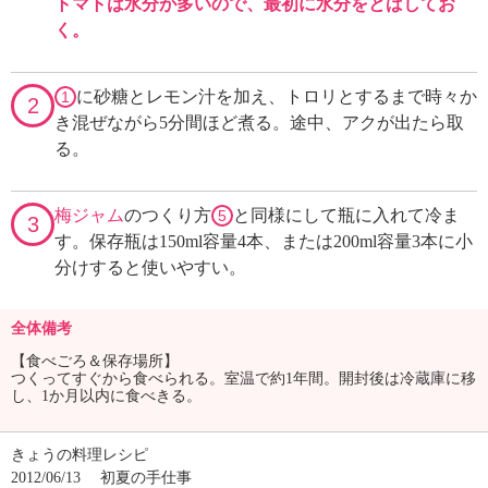
トマトは水分が多いので、最初に水分をとばしてお
く。
に砂糖とレモン汁を加え、トロリとするまで時々か
1
2
き混ぜながら5分間ほど煮る。途中、アクが出たら取
る。
梅ジャム
のつくり方
と同様にして瓶に入れて冷ま
5
3
す。保存瓶は150ml容量4本、または200ml容量3本に小
分けすると使いやすい。
全体備考
【食べごろ＆保存場所】
つくってすぐから食べられる。室温で約1年間。開封後は冷蔵庫に移
し、1か月以内に食べきる。
きょうの料理レシピ
2012/06/13
初夏の手仕事