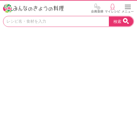
お
検索
い
し
い
レ
シ
ピ
を
見
つ
け
よ
う
。
N
H
K
エ
デ