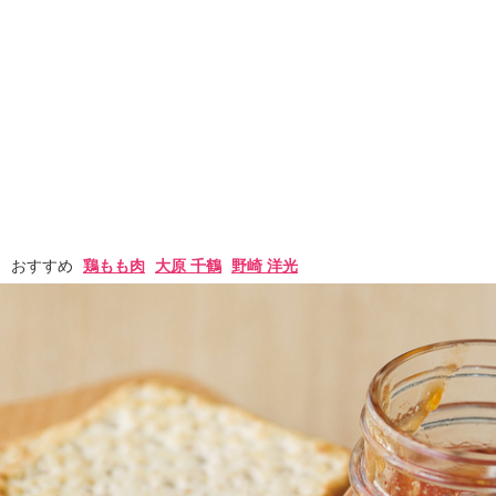
おすすめ
鶏もも肉
大原 千鶴
野崎 洋光