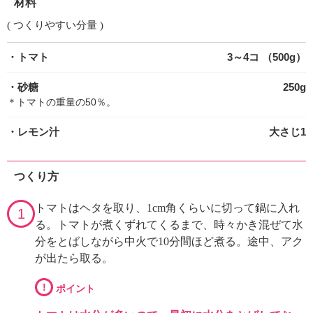
材料
( つくりやすい分量 )
・トマト
3～4コ （500g）
・砂糖
250g
＊トマトの重量の50％。
・レモン汁
大さじ1
つくり方
トマトはヘタを取り、1cm角くらいに切って鍋に入れ
1
る。トマトが煮くずれてくるまで、時々かき混ぜて水
分をとばしながら中火で10分間ほど煮る。途中、アク
が出たら取る。
!
ポイント