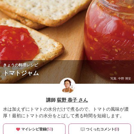
きょうの料理レシピ
トマトジャム
写真: 中野 博安
講師
荻野 恭子 さん
水は加えずにトマトの水分だけで煮るので、トマトの風味が濃
厚！最初にトマトの水分をとばして煮る時間を短縮します。
マイレシピ登録(
53
)
つくったコメント(
0
)