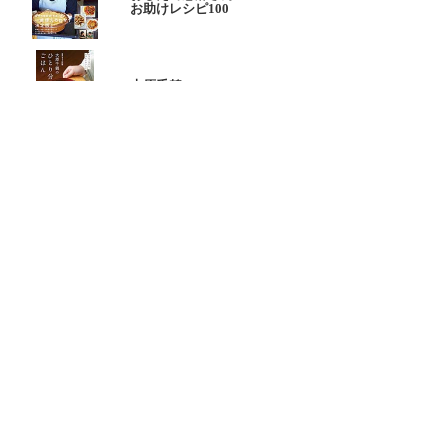
お助けレシピ100
大原千鶴の
ひとり分ごはん
元気なシニアの野菜たっぷり
たんぱく質も 2品献立
これならできる!
ハツ江おばあちゃんの人気お弁当
ハツ江おばあちゃんの
電子レンジでラクラクごはん