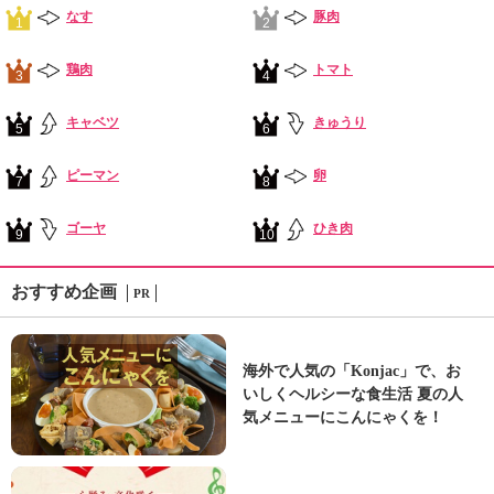
なす
豚肉
1
2
鶏肉
トマト
3
4
キャベツ
きゅうり
5
6
ピーマン
卵
7
8
ゴーヤ
ひき肉
9
10
おすすめ企画
PR
海外で人気の「Konjac」で、お
いしくヘルシーな食生活 夏の人
気メニューにこんにゃくを！