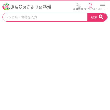
お
検索
い
し
い
レ
シ
ピ
を
見
つ
け
よ
う
。
N
H
K
エ
デ