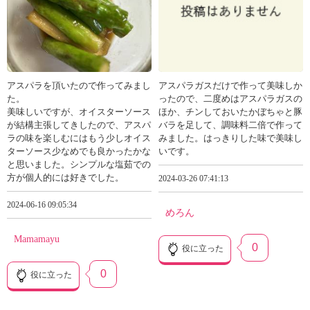
アスパラを頂いたので作ってみまし
アスパラガスだけで作って美味しか
た。
ったので、二度めはアスパラガスの
美味しいですが、オイスターソース
ほか、チンしておいたかぼちゃと豚
が結構主張してきしたので、アスパ
バラを足して、調味料二倍で作って
ラの味を楽しむにはもう少しオイス
みました。はっきりした味で美味し
ターソース少なめでも良かったかな
いです。
と思いました。シンプルな塩茹での
方が個人的には好きでした。
2024-03-26 07:41:13
2024-06-16 09:05:34
めろん
Mamamayu
0
役に立った
0
役に立った