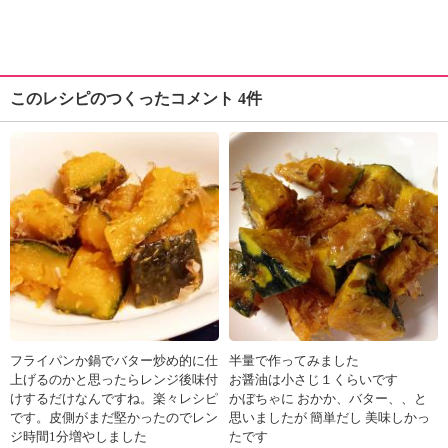
このレシピのつくったコメント 4件
フライパンか鍋でバター炒め的に仕
半量で作ってみました
上げるのかと思ったらレンジ後味付
お醤油は小さじ１くらいです
けするだけなんですね。楽々レシピ
かぼちゃに おかか、バター、、と
です。皮側がまだ堅かったのでレン
思いましたが 簡単だし 美味しかっ
ジ時間1分増やしました
たです