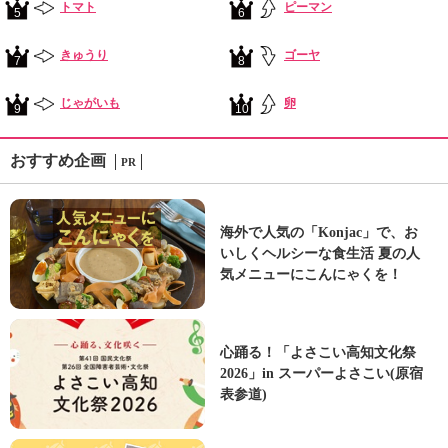
トマト
ピーマン
5
6
きゅうり
ゴーヤ
7
8
じゃがいも
卵
9
10
おすすめ企画
PR
海外で人気の「Konjac」で、お
いしくヘルシーな食生活 夏の人
気メニューにこんにゃくを！
心踊る！「よさこい高知文化祭
2026」in スーパーよさこい(原宿
表参道)