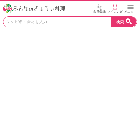
お
検索
い
し
い
レ
シ
ピ
を
見
つ
け
よ
う
。
N
H
K
エ
デ