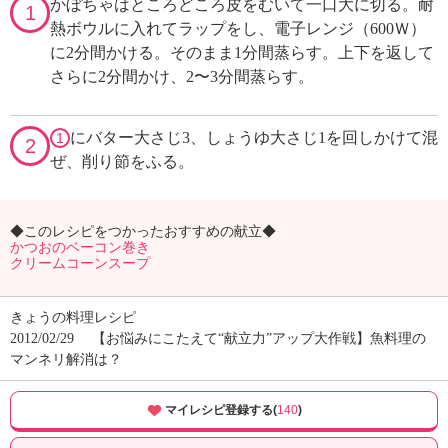
かぼちゃはところどころ皮をむいて一口大に切る。耐
1
熱ボウルに入れてラップをし、電子レンジ（600Ｗ）
に2分間かける。そのまま1分間蒸らす。上下を返して
さらに2分間かけ、2〜3分間蒸らす。
にバター大さじ3、しょうゆ大さじ1を回しかけて混
1
2
ぜ、削り節をふる。
◆このレシピをつかったおすすめの献立◆
かつおのベーコン巻き
クリームコーンスープ
きょうの料理レシピ
2012/02/29
【お悩みにこたえて“献立力”アップ大作戦】魚料理の
マンネリ解消は？
マイレシピ登録する(
140
)