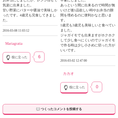
お弁当にしましたが、レンジ任せで
半量にしました。
気楽に出来ました。
あっという間に出来るので時間が無
甘い野菜にバターや醤油で美味しか
いけど後1品欲しい時やお弁当の隙
ったです。4歳児も完食してきまし
間を埋めるのに便利かなと思いま
た。
す。
1歳児も3歳児も美味しいと食べてい
ました。
2016-03-08 11:03:12
ジャガイモでも出来ますがホクホク
して少し食べにくいのでジャガイモ
Mariagratia
で作る時は少し小さめに切った方が
いいです。
6
役に立った
2016-03-02 12:47:00
カカオ
0
役に立った
つくったコメントを投稿する