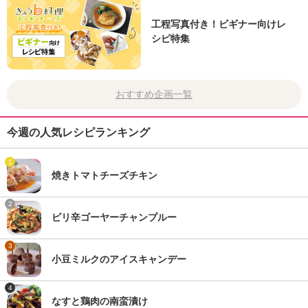
工程写真付き！ビギナー向けレ
シピ特集
おすすめ企画一覧
今週の人気レシピランキング
1
焼きトマトチーズチキン
2
ピリ辛ゴーヤーチャンプルー
3
小豆ミルクのアイスキャンデー
4
なすと鶏肉の南蛮漬け