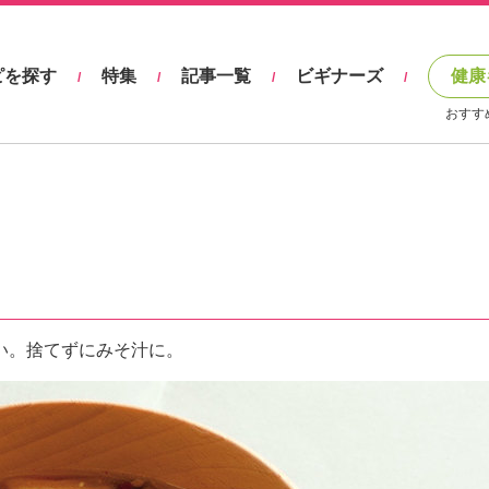
ピを探す
特集
記事一覧
ビギナーズ
健康
/
/
/
/
おすす
い。捨てずにみそ汁に。