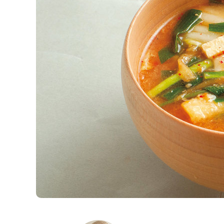
K
エ
デ
ュ
ケ
ー
シ
ョ
ナ
ル
「
み
ん
な
の
き
ょ
う
の
料
理