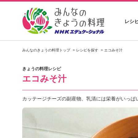
レシ
お
い
みんなのきょうの料理トップ
レシピを探す
エコみそ汁
し
い
レ
きょうの料理レシピ
シ
エコみそ汁
ピ
を
見
つ
カッテージチーズの副産物、乳清には栄養がいっぱ
け
よ
う
。
N
H