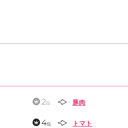
2
豚肉
位
4
トマト
位