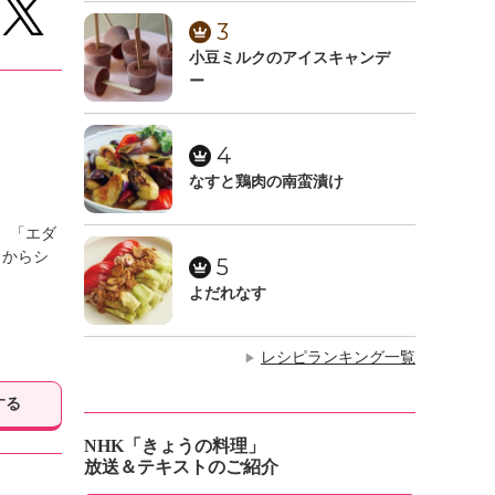
3
小豆ミルクのアイスキャンデ
ー
4
なすと鶏肉の南蛮漬け
。「エダ
もからシ
5
よだれなす
レシピランキング一覧
▶
する
NHK「きょうの料理」
放送＆テキストのご紹介