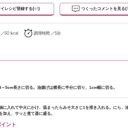
イレシピ登録する(
41
)
つくったコメントを見る(
50 kcal
調理時間 ／5分
4～5cm長さに切る。油揚げは横長に半分に切り、1cm幅に切る。
鍋に入れて中火にかけ、温まったらみそ大さじ1を溶き入れる。にら、
を加え、サッと煮て器に盛る。
イント