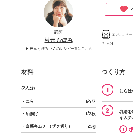
」
マ
講師
エネルギー ／
枝元 なほみ
＊1人分
▶
枝元 なほみ さんのレシピ一覧はこちら
材料
つくり方
(2人分)
1
にらは
・にら
1/4ワ
2
乳清を
・油揚げ
1/2枚
キムチ
・白菜キムチ
（ザク切り）
25g
!
ポ