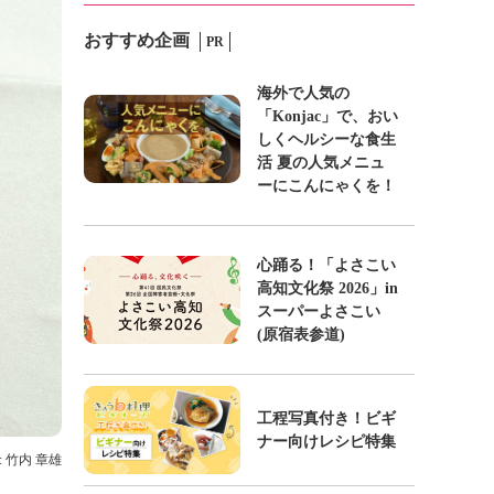
おすすめ企画
PR
海外で人気の
「Konjac」で、おい
しくヘルシーな食生
活 夏の人気メニュ
ーにこんにゃくを！
心踊る！「よさこい
高知文化祭 2026」in
スーパーよさこい
(原宿表参道)
工程写真付き！ビギ
ナー向けレシピ特集
: 竹内 章雄