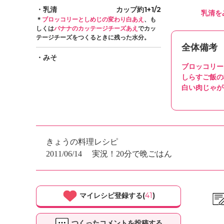
・乳清
カップ約1+1/2
乳清を
＊
ブロッコリーとしめじの変わり白あえ
、も
しくは
バナナのカッテージチーズあえ
でカッ
テージチーズをつくるときに残った水分。
全体備考
・みそ
ブロッコリー
しらすご飯の
白い肉じゃが
きょうの料理レシピ
2011/06/14
実況！20分で晩ごはん
マイレシピ登録する(
41
)
つくったコメントを投稿する