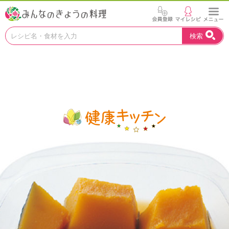
お
検索
い
し
い
レ
シ
ピ
を
見
つ
け
よ
う
。
N
H
K
エ
デ