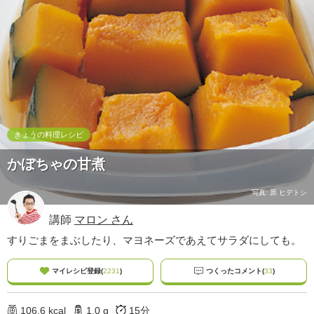
ュ
ケ
ー
シ
ョ
ナ
ル
「
み
ん
きょうの料理レシピ
な
かぼちゃの甘煮
の
き
ょ
写真: 原 ヒデトシ
う
講師
マロン さん
の
料
すりごまをまぶしたり、マヨネーズであえてサラダにしても。
理
」
マイレシピ登録(
2231
)
つくったコメント(
33
)
106.6 kcal
1.0 g
15分