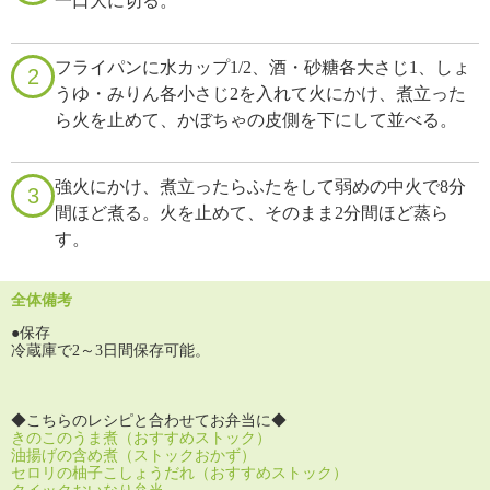
一口大に切る。
フライパンに水カップ1/2、酒・砂糖各大さじ1、しょ
2
うゆ・みりん各小さじ2を入れて火にかけ、煮立った
ら火を止めて、かぼちゃの皮側を下にして並べる。
強火にかけ、煮立ったらふたをして弱めの中火で8分
3
間ほど煮る。火を止めて、そのまま2分間ほど蒸ら
す。
全体備考
●保存
冷蔵庫で2～3日間保存可能。
◆こちらのレシピと合わせてお弁当に◆
きのこのうま煮（おすすめストック）
油揚げの含め煮（ストックおかず）
セロリの柚子こしょうだれ（おすすめストック）