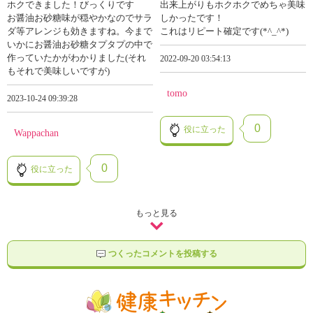
ホクできました！びっくりです
出来上がりもホクホクでめちゃ美味
お醤油お砂糖味が穏やかなのでサラ
しかったです！
ダ等アレンジも効きますね。今まで
これはリピート確定です(*^_^*)
いかにお醤油お砂糖タプタプの中で
作っていたかがわかりました(それ
2022-09-20 03:54:13
もそれで美味しいですが)
tomo
2023-10-24 09:39:28
0
役に立った
Wappachan
0
役に立った
もっと見る
つくったコメントを投稿する