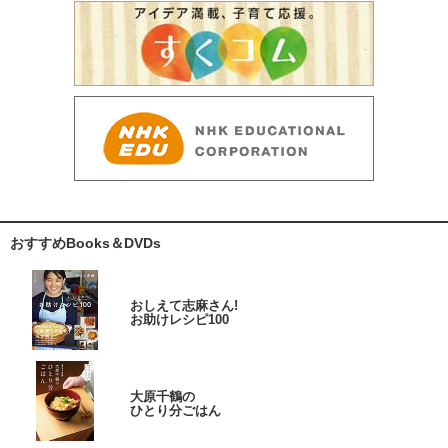
おすすめBooks＆DVDs
おしえて志麻さん!
お助けレシピ100
大原千鶴の
ひとり分ごはん