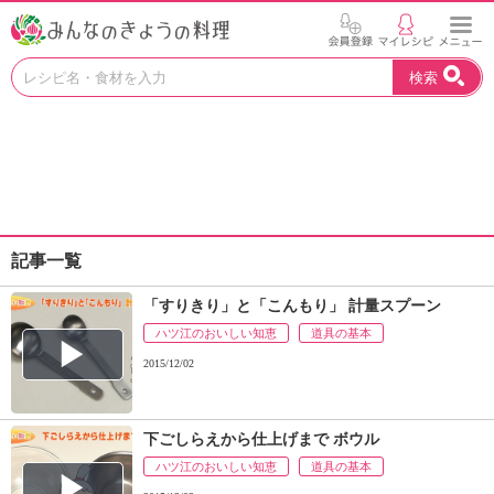
お
検索
い
し
い
レ
シ
ピ
を
見
記事一覧
つ
け
「すりきり」と「こんもり」 計量スプーン
よ
ハツ江のおいしい知恵
う
道具の基本
。
2015/12/02
N
H
K
下ごしらえから仕上げまで ボウル
エ
ハツ江のおいしい知恵
道具の基本
デ