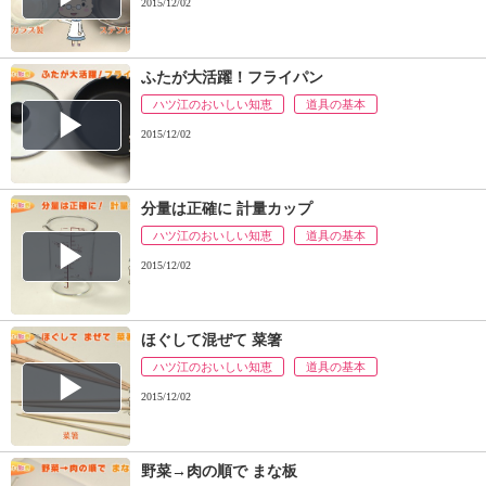
ュ
2015/12/02
ケ
ー
シ
ふたが大活躍！フライパン
ョ
ハツ江のおいしい知恵
道具の基本
ナ
2015/12/02
ル
「
み
ん
分量は正確に 計量カップ
な
ハツ江のおいしい知恵
道具の基本
の
2015/12/02
き
ょ
う
ほぐして混ぜて 菜箸
の
料
ハツ江のおいしい知恵
道具の基本
理
2015/12/02
」
野菜→肉の順で まな板