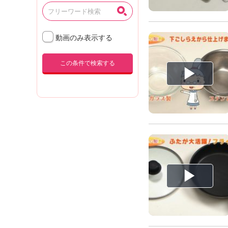
K
エ
デ
動画のみ表示する
ュ
ケ
ー
この条件で検索する
シ
ョ
ナ
ル
「
み
ん
な
の
き
ょ
う
の
料
理