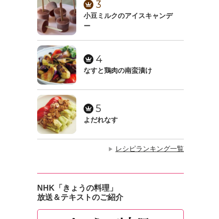
3
小豆ミルクのアイスキャンデ
ー
4
なすと鶏肉の南蛮漬け
5
よだれなす
レシピランキング一覧
▶
NHK「きょうの料理」
放送＆テキストのご紹介