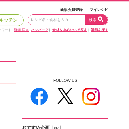
新規会員登録
マイレシピ
キッチン
検索
ーワード
野崎 洋光
ハンバーグ
|
食材をきめないで探す
|
講師を探す
FOLLOW US
おすすめ企画
PR