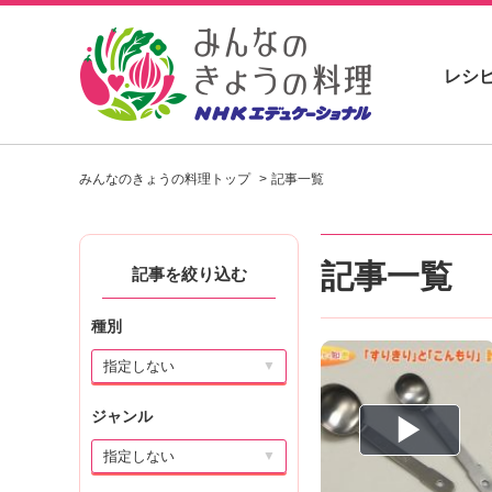
レシ
お
い
みんなのきょうの料理トップ
記事一覧
し
い
レ
シ
記事一覧
記事を絞り込む
ピ
を
見
種別
つ
け
▼
よ
う
ジャンル
。
▼
N
H