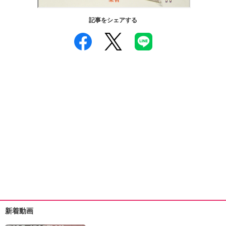
ュ
ケ
記事をシェアする
ー
シ
ョ
ナ
ル
「
み
ん
な
の
き
ょ
う
の
料
理
」
新着動画