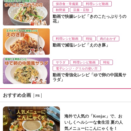
保存食・常備菜
料理レシピ動画
秋野菜
豆腐・豆類
動画で快腸レシピ「きのこたっぷりうの
花」
料理レシピ動画
時短
肉のおかず
動画で減塩レシピ「えのき豚」
サラダ
料理レシピ動画
時短
電子レンジ・グリルの使い方
動画で骨強化レシピ「ゆで卵の中国風サ
ラダ」
おすすめ企画
PR
海外で人気の「Konjac」で、お
いしくヘルシーな食生活 夏の人
気メニューにこんにゃくを！