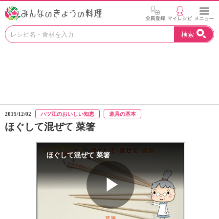
お
検索
い
し
い
レ
シ
ピ
を
見
2015/12/02
ハツ江のおいしい知恵
道具の基本
つ
ほぐして混ぜて 菜箸
け
よ
う
。
N
H
K
エ
デ