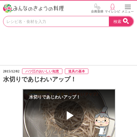
お
検索
い
し
い
レ
シ
ピ
を
見
2015/12/02
ハツ江のおいしい知恵
道具の基本
つ
水切りであじわいアップ！
け
よ
う
。
N
H
K
エ
デ