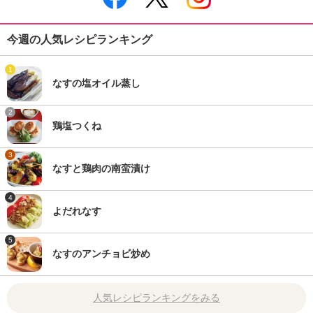
今週の人気レシピランキング
1
なすの塩オイル蒸し
2
鶏塩つくね
3
なすと鶏肉の南蛮漬け
4
よだれなす
5
なすのアンチョビ炒め
人気レシピランキングをみる