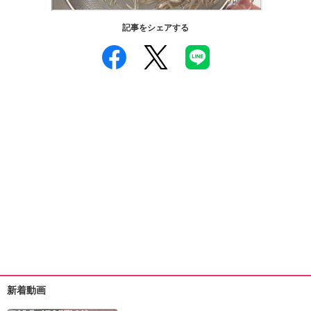
ュ
ケ
記事をシェアする
ー
シ
ョ
ナ
ル
「
み
ん
な
の
き
ょ
う
の
料
理
」
新着動画