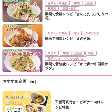
保存食・常備菜
料理レシピ動画
秋野菜
豆腐・豆類
動画で快腸レシピ「きのこたっぷりうの
花」
料理レシピ動画
時短
肉のおかず
動画で減塩レシピ「えのき豚」
サラダ
料理レシピ動画
時短
電子レンジ・グリルの使い方
動画で骨強化レシピ「ゆで卵の中国風サ
ラダ」
おすすめ企画
PR
工程写真付き！ビギナー向けレ
シピ特集