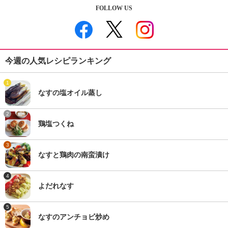
FOLLOW US
今週の人気レシピランキング
1
なすの塩オイル蒸し
2
鶏塩つくね
3
なすと鶏肉の南蛮漬け
4
よだれなす
5
なすのアンチョビ炒め