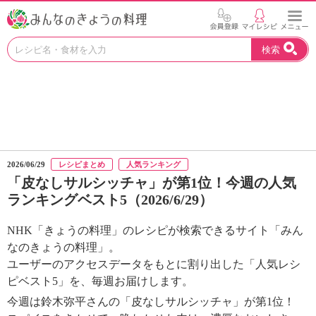
お
検索
い
し
い
レ
シ
ピ
を
見
2026/06/29
レシピまとめ
人気ランキング
つ
「皮なしサルシッチャ」が第1位！今週の人気
け
ランキングベスト5（2026/6/29）
よ
う
。
NHK「きょうの料理」のレシピが検索できるサイト「みん
N
なのきょうの料理」。
H
ユーザーのアクセスデータをもとに割り出した「人気レシ
K
ピベスト5」を、毎週お届けします。
エ
今週は鈴木弥平さんの「皮なしサルシッチャ」が第1位！
デ