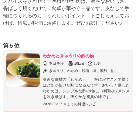
スパイスをきかせて一晩ねかせた肉は、濃厚なおいしさ。
ュ
ケ
香ばしく焼くだけで、食卓が華やぐ一品です。皮なしで手
ー
軽につくれるのも、うれしいポイント！下ごしらえしてお
シ
けば、幅広い料理に活躍します。ぜひお試しください♪
ョ
ナ
ル
第５位
「
み
わかめときゅうりの酢の物
ん
本田 明子
20kcal
15分
な
きゅうり、わかめ、砂糖、塩、米酢、他
の
き
身近な食材の「わかめ」、丁寧に戻すことで驚く
ょ
ほどあか抜けた味になるんです！おいしく戻した
う
わかめは、シンプルな酢の物に。梅雨のジメジメ
の
を吹き飛ばす、爽やかな初夏の味です。
料
2026/06/17
きょうの料理レシピ
理
」