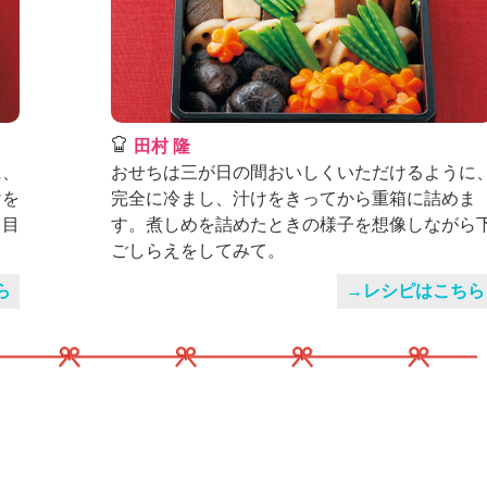
田村 隆
に、
おせちは三が日の間おいしくいただけるように
けを
完全に冷まし、汁けをきってから重箱に詰めま
き目
す。煮しめを詰めたときの様子を想像しながら
ごしらえをしてみて。
ら
→レシピはこちら