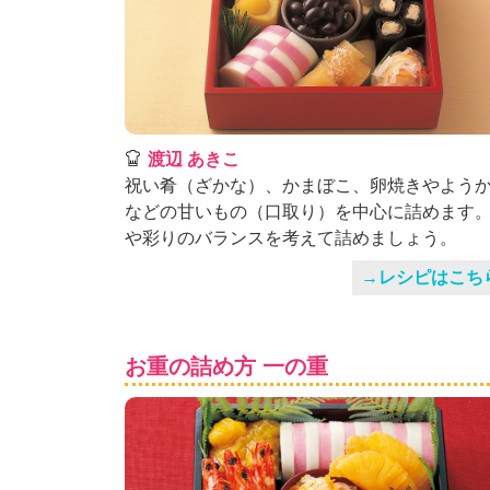
渡辺 あきこ
祝い肴（ざかな）、かまぼこ、卵焼きやよう
などの甘いもの（口取り）を中心に詰めます
や彩りのバランスを考えて詰めましょう。
→レシピはこち
お重の詰め方 一の重