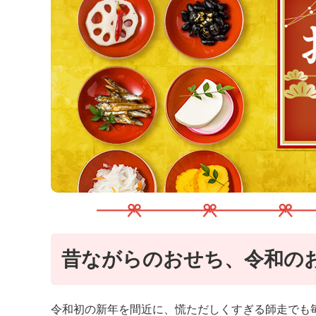
K
エ
デ
ュ
ケ
ー
シ
ョ
ナ
ル
「
み
ん
な
の
き
ょ
昔ながらのおせち、令和の
う
の
料
理
令和初の新年を間近に、慌ただしくすぎる師走でも