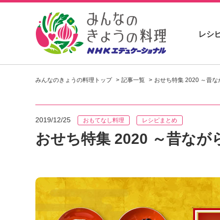
レシ
お
い
みんなのきょうの料理トップ
記事一覧
おせち特集 2020 ～
し
い
レ
シ
2019/12/25
おもてなし料理
レシピまとめ
ピ
を
おせち特集 2020 ～昔
見
つ
け
よ
う
。
N
H