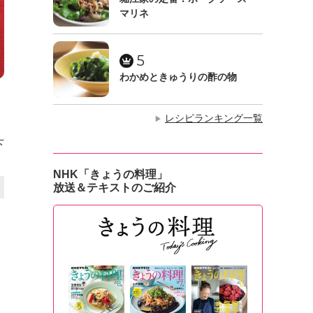
マリネ
5
わかめときゅうりの酢の物
、
レシピランキング一覧
▶
下
NHK「きょうの料理」
放送＆テキストのご紹介