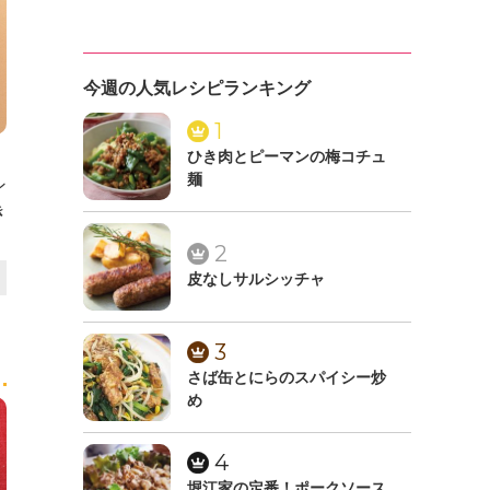
今週の人気レシピランキング
1
ひき肉とピーマンの梅コチュ
麺
ン
き
2
皮なしサルシッチャ
3
さば缶とにらのスパイシー炒
め
4
堀江家の定番！ポークソース