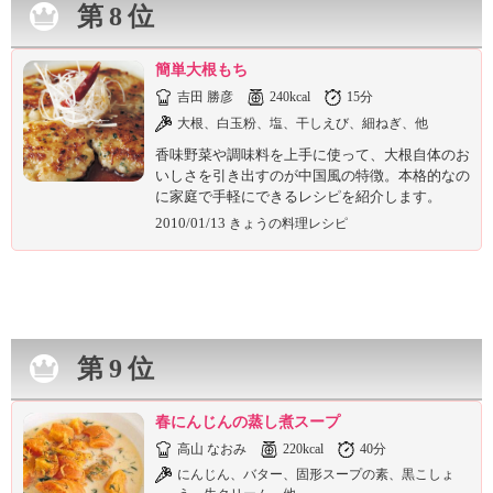
第8位
簡単大根もち
吉田 勝彦
240kcal
15分
大根、白玉粉、塩、干しえび、細ねぎ、他
香味野菜や調味料を上手に使って、大根自体のお
いしさを引き出すのが中国風の特徴。本格的なの
に家庭で手軽にできるレシピを紹介します。
2010/01/13
きょうの料理レシピ
第9位
春にんじんの蒸し煮スープ
高山 なおみ
220kcal
40分
にんじん、バター、固形スープの素、黒こしょ