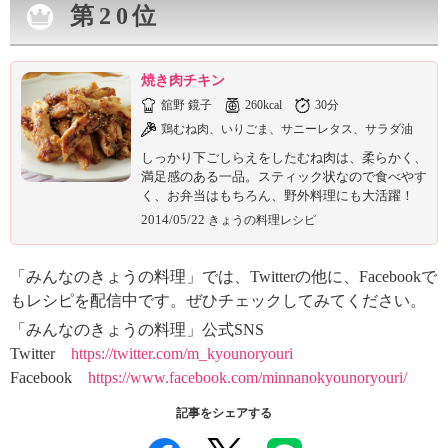
第20位
焼き肉チキン
舘野 鏡子
260kcal
30分
鶏むね肉、いりごま、サニーレタス、サラダ油
しっかり下ごしらえをしたむね肉は、柔らかく、
満足感のある一品。スティック状なので食べやす
く、お弁当はもちろん、野外料理にも大活躍！
2014/05/22
きょうの料理レシピ
「みんなのきょうの料理」では、Twitterの他に、Facebookで
もレシピを配信中です。ぜひチェックしてみてください。
「みんなのきょうの料理」公式SNS
Twitter
https://twitter.com/m_kyounoryouri
Facebook
https://www.facebook.com/minnanokyounoryouri/
記事をシェアする