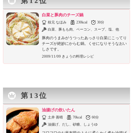
第12位
白菜と豚肉のチーズ鍋
枝元 なほみ
230kcal
30分
白菜、豚もも肉、ベーコン、スープ、塩、他
豚肉のうまみがうつったあっさり白菜にこってり
チーズが絶妙にからむ鍋。くせになりそうなおい
しさです。
2009/11/09
きょうの料理レシピ
第13位
油揚げの炊いたん
土井 善晴
70kcal
60分
油揚げ、だし、砂糖、しょうゆ
フワフワのお座布団のように柔らかく煮た油揚げ