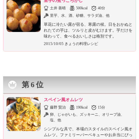
里芋の煮っころがし
土井 善晴
500kcal
40分
里芋、水、酒、砂糖、サラダ油、他
草花に冷たい露が宿る、寒露の候。日をおかぬと
れたての芋は、ツルリと皮がむけます。芋だけを
味わって、食べるおいしさは格別です。
2015/10/05
きょうの料理レシピ
第6位
スペイン風オムレツ
藤野 賢治
190kcal
15分
卵、じゃがいも、ズッキーニ、オリーブ油、
塩、他
シンプルな具で、本場のスタイルのスペイン風オ
ムレツ。ファミリーバーベキューやお弁当にぴっ