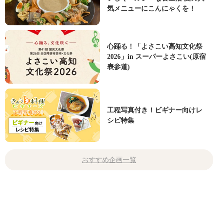
気メニューにこんにゃくを！
心踊る！「よさこい高知文化祭
2026」in スーパーよさこい(原宿
表参道)
工程写真付き！ビギナー向けレ
シピ特集
おすすめ企画一覧