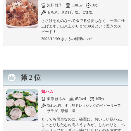
ュ
河野 雅子
350kcal
30分
ケ
もち米、ささげ、塩、ごま塩
ー
シ
ささげを別のなべでゆでる必要もなく、一気に仕
ョ
上げます。出来上がりまで30分という驚きのス
ナ
ピード！
ル
2002/10/09
きょうの料理レシピ
「
み
ん
な
の
き
第2位
ょ
う
鶏ハム
の
料
栗原 はるみ
650kcal
195分
理
鶏むね肉、すし酢ドレッシングのベビーリーフ
サラダ、砂糖、塩
」
とっても簡単なのに、確実に、おいしい鶏ハム。
しっとりしたむね肉のうまみが、じんわりと。ベ
ビーリーフサラダと一緒にいただくのもおすす