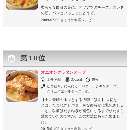
柔らかな白菜の葉に、アツアツのチーズ。寒い冬
の朝、パンといっしょにどうぞ。
2009/02/09
きょうの料理レシピ
第18位
オニオングラタンスープ
土井 善晴
300kcal
40分
たまねぎ、にんにく、バター、チキンスープ、
グリュイエールチーズ、他
【土井善晴のホッとする四季ごはん】 大切なこ
とは、たまねぎとバターをなめらかに乳化させる
こと。以前はたまねぎが褐色になるまでひたすら
炒めていたのですが、この方法にあらためまし
た。
2015/01/08
きょうの料理レシピ