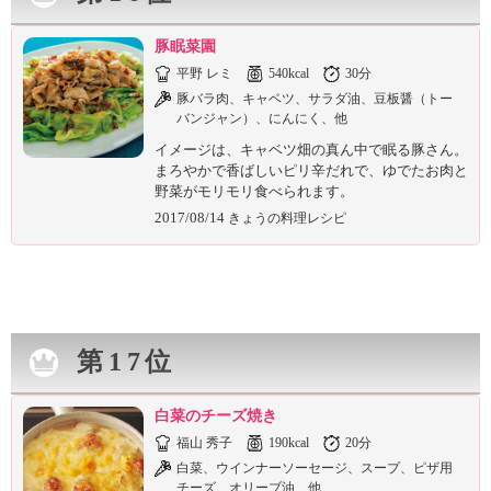
豚眠菜園
平野 レミ
540kcal
30分
豚バラ肉、キャベツ、サラダ油、豆板醤（トー
バンジャン）、にんにく、他
イメージは、キャベツ畑の真ん中で眠る豚さん。
まろやかで香ばしいピリ辛だれで、ゆでたお肉と
野菜がモリモリ食べられます。
2017/08/14
きょうの料理レシピ
第17位
白菜のチーズ焼き
福山 秀子
190kcal
20分
白菜、ウインナーソーセージ、スープ、ピザ用
チーズ、オリーブ油、他