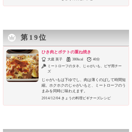
第19位
ひき肉とポテトの重ね焼き
大庭 英子
380kcal
40分
ミートローフのタネ、じゃがいも、ピザ用チー
ズ
じゃがいもは下ゆでし、肉は薄くのばして時間短
縮。ホクホクのじゃがいもと、ミートローフのう
まみを同時に味わえます。
2014/12/04
きょうの料理ビギナーズレシピ