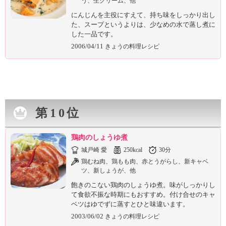
う、生クリーム、他
にんじんを主役にすえて、持ち味をしっかり出し
た、スープというよりは、少なめの水で蒸し煮に
した一品です。
2006/04/11
きょうの料理レシピ
第10位
鶏肉のしょうゆ煮
城戸崎 愛
250kcal
30分
鶏むね肉、鶏もも肉、赤とうがらし、新キャベ
ツ、新しょうが、他
飽きのこない鶏肉のしょうゆ煮。味がしっかりし
て食欲不振な時期にもおすすめ。付け合せのキャ
ベツはゆでずに蒸すとひと味違います。
2003/06/02
きょうの料理レシピ