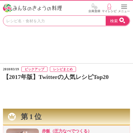
お
検索
い
し
い
レ
シ
ピ
を
見
2018/03/19
ピックアップ
レシピまとめ
つ
【2017年版】Twitterの人気レシピTop20
け
よ
う
。
N
H
第1位
K
エ
デ
赤飯（圧力なべでつくる）