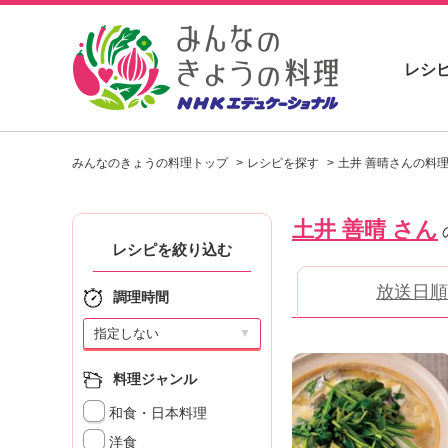
レシ
お
い
みんなのきょうの料理トップ
レシピを探す
土井 善晴さんの料
し
い
レ
土井 善晴 さん
シ
ピ
レシピを絞り込む
を
放送日順
見
調理時間
つ
け
▼
よ
う
料理ジャンル
。
和食・日本料理
N
H
洋食