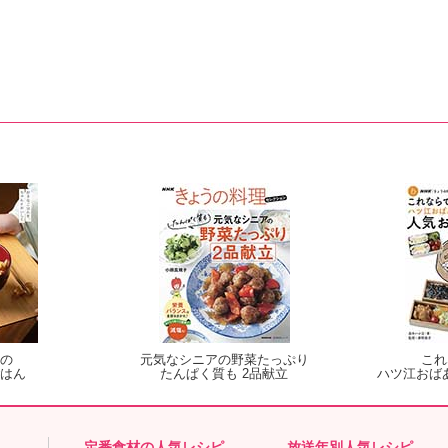
の
元気なシニアの野菜たっぷり
これ
はん
たんぱく質も 2品献立
ハツ江おば
定番食材の人気レシピ
放送年別人気レシピ