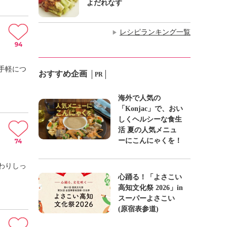
よだれなす
レシピランキング一覧
▶
94
手軽につ
おすすめ企画
PR
海外で人気の
「Konjac」で、おい
しくヘルシーな食生
活 夏の人気メニュ
ーにこんにゃくを！
74
わりしっ
心踊る！「よさこい
高知文化祭 2026」in
スーパーよさこい
(原宿表参道)