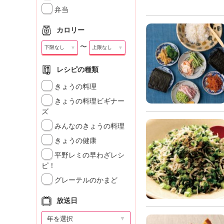
」
弁当
カロリー
〜
▼
▼
レシピの種類
きょうの料理
きょうの料理ビギナー
ズ
みんなのきょうの料理
きょうの健康
平野レミの早わざレシ
ピ！
グレーテルのかまど
放送日
▼