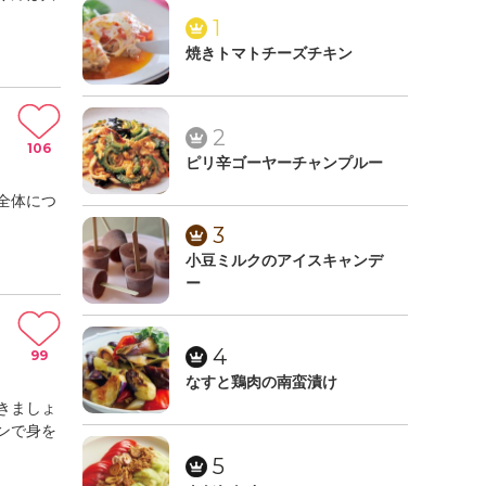
1
焼きトマトチーズチキン
2
106
ピリ辛ゴーヤーチャンプルー
全体につ
3
小豆ミルクのアイスキャンデ
ー
4
99
なすと鶏肉の南蛮漬け
きましょ
ンで身を
5