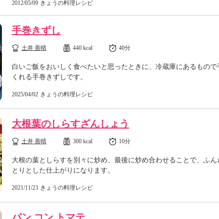
2012/05/09
きょうの料理レシピ
手巻きずし
土井 善晴
440 kcal
40分
白いご飯をおいしく食べたいと思ったときに、冷蔵庫にあるもので
くれる手巻きずしです。
2025/04/02
きょうの料理レシピ
大根葉のしらすざんしょう
土井 善晴
300 kcal
10分
大根の葉としらすを別々に炒め、最後に炒め合わせることで、ふん
とりとした仕上がりになります。
2021/11/23
きょうの料理レシピ
パン コン トマテ