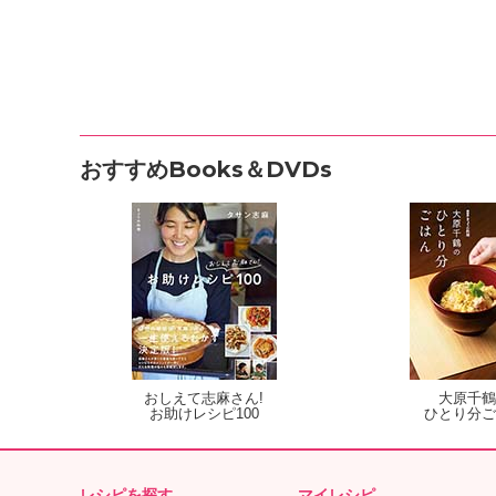
おすすめBooks＆DVDs
おしえて志麻さん!
大原千鶴
お助けレシピ100
ひとり分ご
レシピを探す
マイレシピ