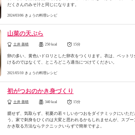
だくさんのみそ汁と同じになります。
2024/03/06
きょうの料理レシピ
山菜の天ぷら
土井 善晴
250 kcal
15分
卵の多い、黄色いドロリとした卵衣をつくります。衣は、ベットリ
けるのではなくて、ところどころ適当につけてください。
2021/05/10
きょうの料理レシピ
初がつおのかき身づくり
土井 善晴
340 kcal
15分
臆せず、気取らず、初夏の若々しいかつおをダイナミックにいただ
う。家で刺身をひくのは大変と思われるかもしれませんが、スプー
かき取る方法ならテクニックいらずで簡単ですよ。