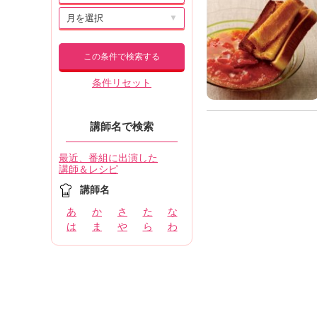
▼
この条件で検索する
条件リセット
講師名で検索
最近、番組に出演した
講師＆レシピ
講師名
あ
か
さ
た
な
は
ま
や
ら
わ