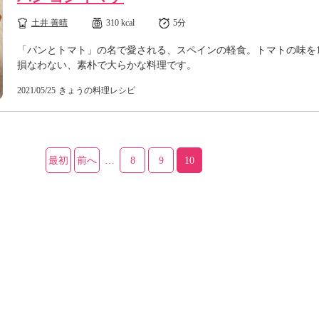
土井 善晴
310 kcal
5分
「パンとトマト」の名で愛される、スペインの軽食。トマトの味を
損なわない、素朴で大らかな料理です。
2021/05/25
きょうの料理レシピ
最初
前へ
…
8
9
10