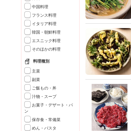
K
中国料理
エ
フランス料理
デ
ュ
イタリア料理
ケ
韓国・朝鮮料理
ー
シ
エスニック料理
ョ
そのほかの料理
ナ
ル
料理種別
「
み
主菜
ん
副菜
な
ご飯もの・丼
の
き
汁物・スープ
ょ
お菓子・デザート・パ
う
ン
の
保存食・常備菜
料
理
めん・パスタ