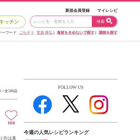
新規会員登録
マイレシピ
キッチン
検索
キーワード
ごちそう
笠原 将弘
|
食材をきめないで探す
|
講師を探す
FOLLOW US
 / 全186品
109
今週の人気レシピランキング
り方は具