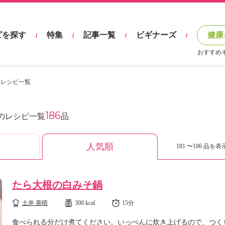
ピを探す
特集
記事一覧
ビギナーズ
健康
/
/
/
/
おすすめ
理レシピ一覧
186
のレシピ一覧
品
人気順
181 〜186 品を表示
たら大根の白みそ鍋
土井 善晴
300 kcal
15分
食べられる分だけ煮てください。いっぺんに炊き上げるので、つく