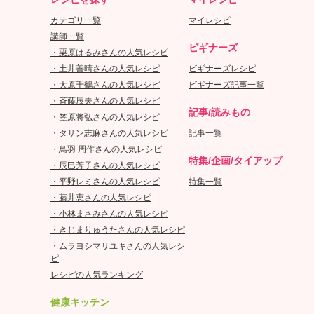
カテゴリ一覧
マイレシピ
講師一覧
ビギナーズ
・栗原はるみさんの人気レシピ
・土井善晴さんの人気レシピ
ビギナーズレシピ
・大原千鶴さんの人気レシピ
ビギナーズ記事一覧
・斉藤辰夫さんの人気レシピ
記事/読みもの
・笠原将弘さんの人気レシピ
・タサン志麻さんの人気レシピ
記事一覧
・鳥羽 周作さんの人気レシピ
特集/企画/タイアップ
・辰巳芳子さんの人気レシピ
・平野レミさんの人気レシピ
特集一覧
・藤井恵さんの人気レシピ
・小林まさみさんの人気レシピ
・きじまりゅうたさんの人気レシピ
・ムラヨシマサユキさんの人気レシ
ピ
レシピの人気ランキング
健康キッチン