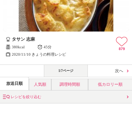
タサン 志麻
380kcal
45分
879
2020/11/10 きょうの料理レシピ
1/7ページ
次へ
放送日順
人気順
調理時間順
低カロリー順
レシピを絞り込む