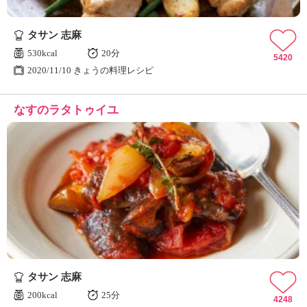
タサン 志麻
530kcal
20分
5420
2020/11/10 きょうの料理レシピ
なすのラタトゥイユ
タサン 志麻
200kcal
25分
4248