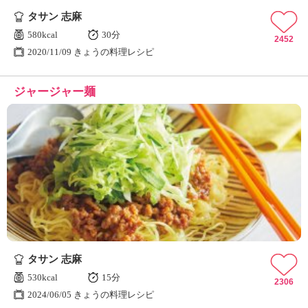
タサン 志麻
580kcal
30分
2452
2020/11/09 きょうの料理レシピ
ジャージャー麺
タサン 志麻
530kcal
15分
2306
2024/06/05 きょうの料理レシピ