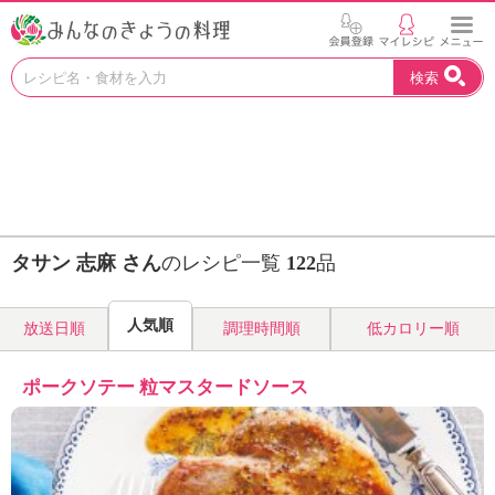
お
検索
い
し
い
レ
シ
ピ
を
見
タサン 志麻 さん
のレシピ一覧
122
品
つ
け
よ
人気順
放送日順
調理時間順
低カロリー順
う
。
N
ポークソテー 粒マスタードソース
H
K
エ
デ