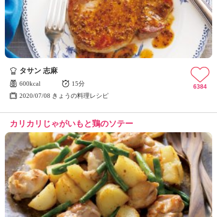
ュ
ケ
ー
シ
ョ
ナ
ル
タサン 志麻
「
み
600kcal
15分
6384
ん
2020/07/08 きょうの料理レシピ
な
の
カリカリじゃがいもと鶏のソテー
き
ょ
う
の
料
理
」