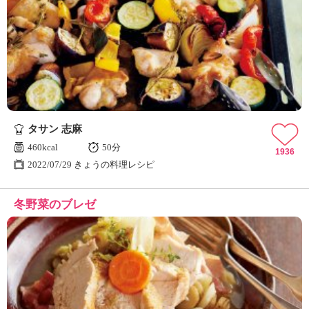
タサン 志麻
460kcal
50分
1936
2022/07/29 きょうの料理レシピ
冬野菜のブレゼ