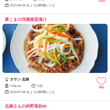
1154
2025/04/30 きょうの料理レシピ
豚こまの洋風南蛮漬け
タサン 志麻
710kcal
15分
995
2020/07/08 きょうの料理レシピ
志麻さんの肉野菜炒め