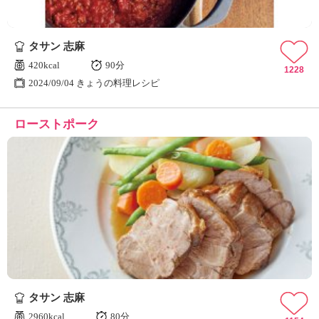
タサン 志麻
420kcal
90分
1228
2024/09/04 きょうの料理レシピ
ローストポーク
タサン 志麻
2960kcal
80分