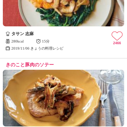
タサン 志麻
280kcal
15分
2466
2019/11/06 きょうの料理レシピ
きのこと豚肉のソテー