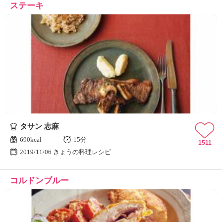
ステーキ
タサン 志麻
690kcal
15分
1511
2019/11/06 きょうの料理レシピ
コルドンブルー