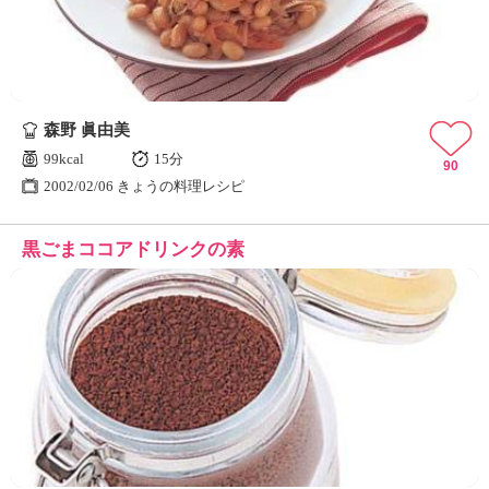
森野 眞由美
99kcal
15分
90
2002/02/06 きょうの料理レシピ
黒ごまココアドリンクの素