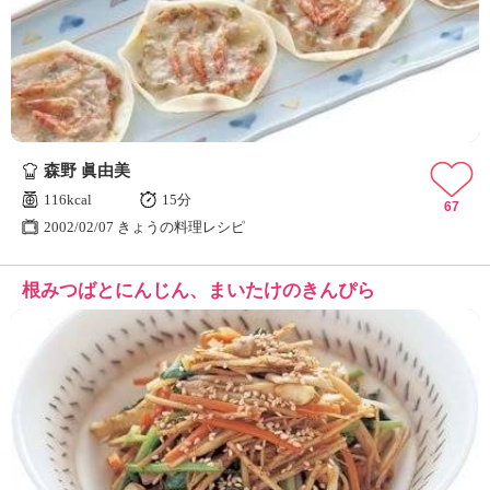
森野 眞由美
116kcal
15分
67
2002/02/07 きょうの料理レシピ
根みつばとにんじん、まいたけのきんぴら