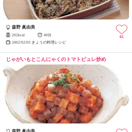
森野 眞由美
262kcal
40分
81
2002/02/05 きょうの料理レシピ
じゃがいもとこんにゃくのトマトピュレ炒め
森野 眞由美