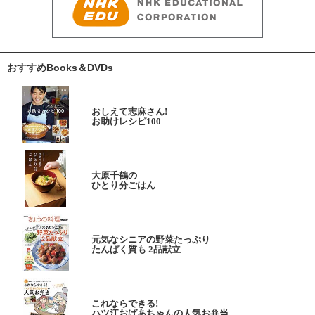
おすすめBooks＆DVDs
おしえて志麻さん!
お助けレシピ100
大原千鶴の
ひとり分ごはん
元気なシニアの野菜たっぷり
たんぱく質も 2品献立
これならできる!
ハツ江おばあちゃんの人気お弁当