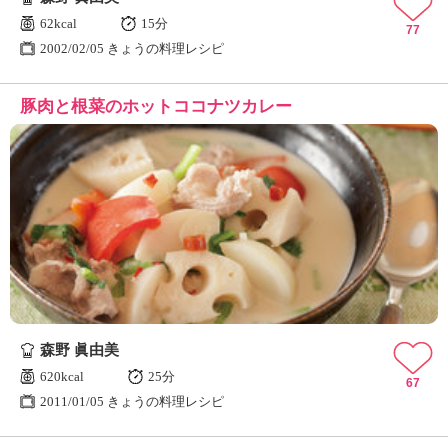
62kcal
15分
77
2002/02/05 きょうの料理レシピ
豚肉と根菜のホットココナツカレー
森野 眞由美
620kcal
25分
67
2011/01/05 きょうの料理レシピ