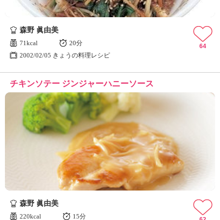
森野 眞由美
71kcal
20分
64
2002/02/05 きょうの料理レシピ
チキンソテー ジンジャーハニーソース
森野 眞由美
220kcal
15分
62