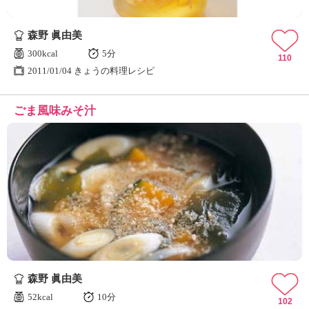
森野 眞由美
300kcal
5分
110
2011/01/04 きょうの料理レシピ
ごま風味みそ汁
森野 眞由美
52kcal
10分
102