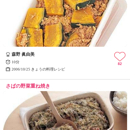
森野 眞由美
10分
82
2006/10/25 きょうの料理レシピ
さばの野菜重ね焼き