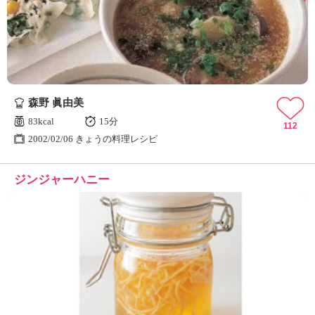
ュ
ケ
ー
シ
ョ
ナ
ル
森野 眞由美
「
み
83kcal
15分
112
ん
2002/02/06 きょうの料理レシピ
な
の
ジンジャーハニー
き
ょ
う
の
料
理
」