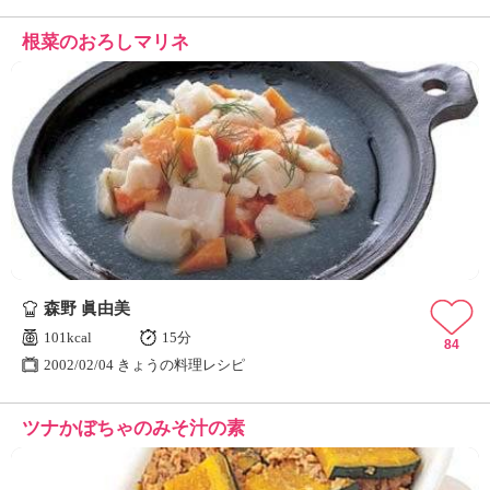
根菜のおろしマリネ
森野 眞由美
101kcal
15分
84
2002/02/04 きょうの料理レシピ
ツナかぼちゃのみそ汁の素