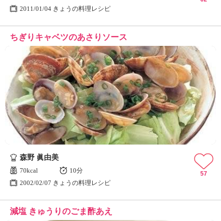
2011/01/04 きょうの料理レシピ
ちぎりキャベツのあさりソース
森野 眞由美
70kcal
10分
57
2002/02/07 きょうの料理レシピ
減塩 きゅうりのごま酢あえ