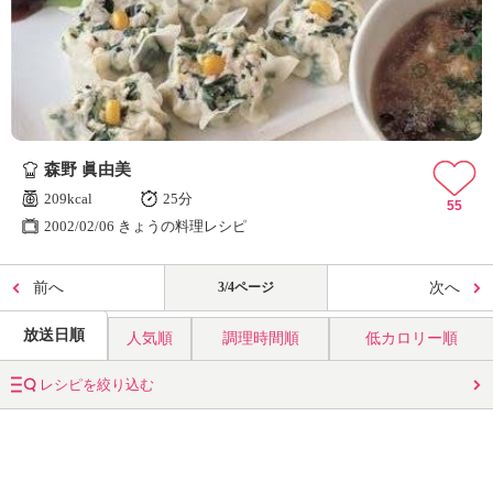
森野 眞由美
209kcal
25分
55
2002/02/06 きょうの料理レシピ
前へ
3/4ページ
次へ
放送日順
人気順
調理時間順
低カロリー順
レシピを絞り込む