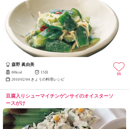
森野 眞由美
60kcal
15分
55
2010/02/04 きょうの料理レシピ
豆腐入りシューマイチンゲンサイのオイスターソ
ースがけ