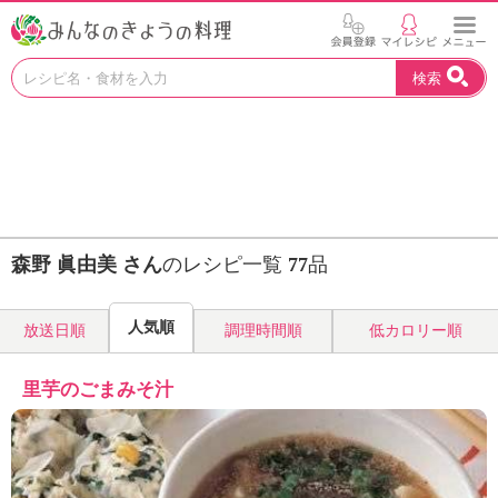
お
検索
い
し
い
レ
シ
ピ
を
見
森野 眞由美 さん
のレシピ一覧
77
品
つ
け
よ
人気順
放送日順
調理時間順
低カロリー順
う
。
N
里芋のごまみそ汁
H
K
エ
デ