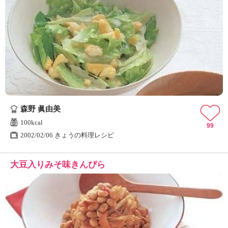
森野 眞由美
100kcal
99
2002/02/06 きょうの料理レシピ
大豆入りみそ味きんぴら