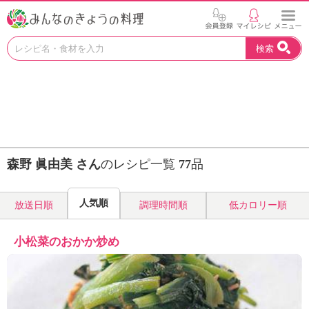
お
検索
い
し
い
レ
シ
ピ
を
見
森野 眞由美 さん
のレシピ一覧
77
品
つ
け
よ
人気順
放送日順
調理時間順
低カロリー順
う
。
N
小松菜のおかか炒め
H
K
エ
デ