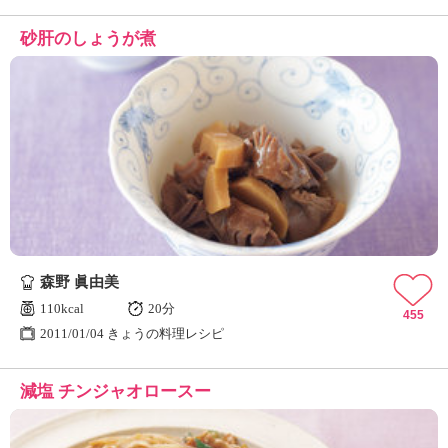
砂肝のしょうが煮
森野 眞由美
110kcal
20分
455
2011/01/04 きょうの料理レシピ
減塩 チンジャオロースー