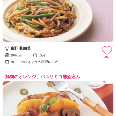
森野 眞由美
290kcal
15分
357
2010/02/04 きょうの料理レシピ
鶏肉のオレンジ、バルサミコ酢煮込み