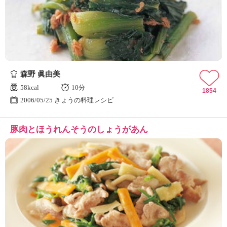
ュ
ケ
ー
シ
ョ
ナ
ル
森野 眞由美
「
み
58kcal
10分
1854
ん
2006/05/25 きょうの料理レシピ
な
の
豚肉とほうれんそうのしょうがあん
き
ょ
う
の
料
理
」