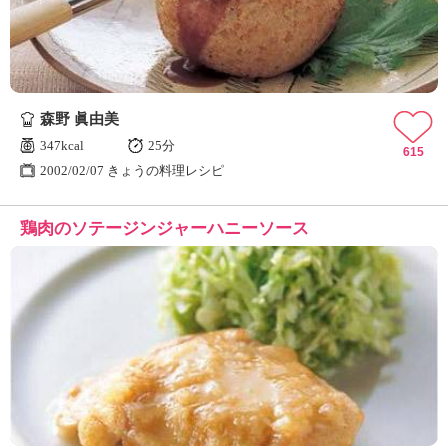
森野 眞由美
347kcal
25分
615
2002/02/07 きょうの料理レシピ
鶏肉のソテージンジャーハニーソース