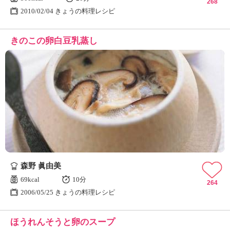
268
2010/02/04 きょうの料理レシピ
きのこの卵白豆乳蒸し
森野 眞由美
69kcal
10分
264
2006/05/25 きょうの料理レシピ
ほうれんそうと卵のスープ