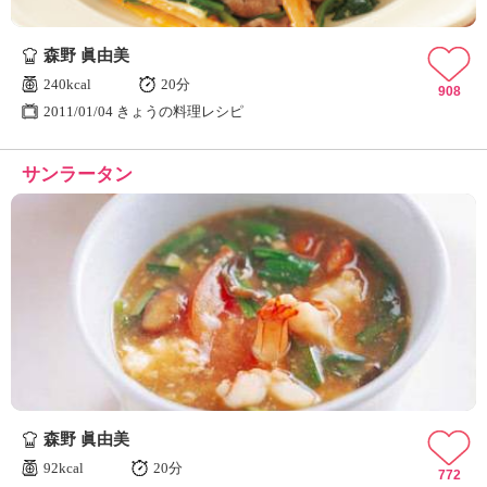
森野 眞由美
240kcal
20分
908
2011/01/04 きょうの料理レシピ
サンラータン
森野 眞由美
92kcal
20分
772