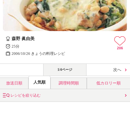
森野 眞由美
25分
206
2006/10/26 きょうの料理レシピ
1/4ページ
次へ
人気順
放送日順
調理時間順
低カロリー順
レシピを絞り込む