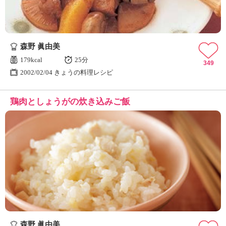
森野 眞由美
179kcal
25分
349
2002/02/04 きょうの料理レシピ
鶏肉としょうがの炊き込みご飯
森野 眞由美