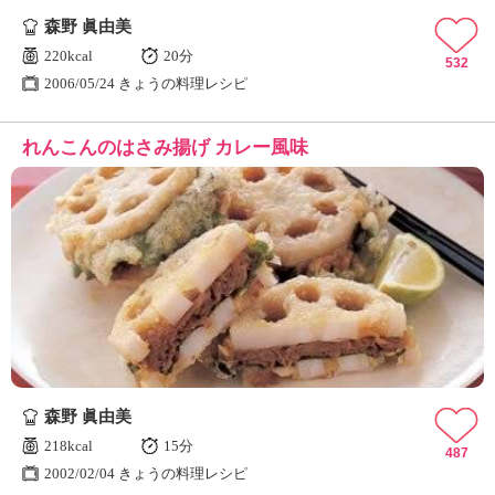
森野 眞由美
220kcal
20分
532
2006/05/24 きょうの料理レシピ
れんこんのはさみ揚げ カレー風味
森野 眞由美
218kcal
15分
487
2002/02/04 きょうの料理レシピ