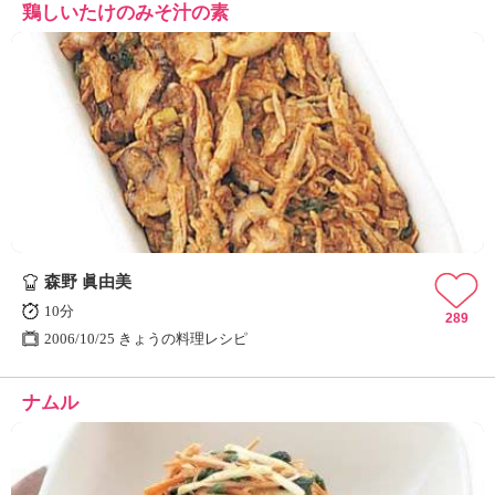
鶏しいたけのみそ汁の素
森野 眞由美
10分
289
2006/10/25 きょうの料理レシピ
ナムル