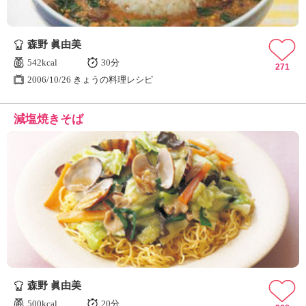
森野 眞由美
542kcal
30分
271
2006/10/26 きょうの料理レシピ
減塩焼きそば
森野 眞由美
500kcal
20分