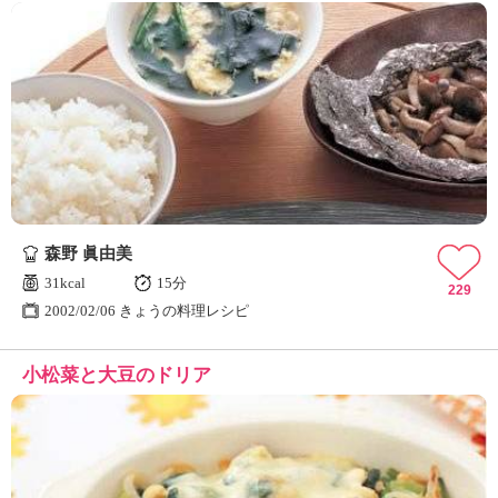
森野 眞由美
31kcal
15分
229
2002/02/06 きょうの料理レシピ
小松菜と大豆のドリア