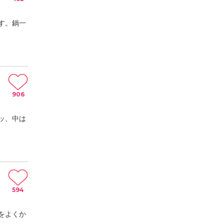
す。鍋一
906
ッ、中は
594
をよくか