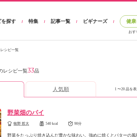
ピを探す
特集
記事一覧
ビギナーズ
健康
/
/
/
/
おす
理レシピ一覧
33
のレシピ一覧
品
人気順
1 〜20 品を表
野菜畑のパイ
牧野 哲大
540 kcal
90分
野菜をたっぷり焼き込んだ豊かな味わい。強めに焼くとバターの風