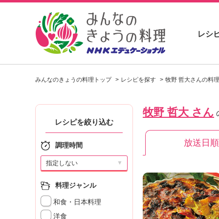
レシ
お
い
みんなのきょうの料理トップ
レシピを探す
牧野 哲大さんの料
し
い
レ
牧野 哲大 さん
シ
ピ
レシピを絞り込む
を
放送日順
見
調理時間
つ
け
▼
よ
う
料理ジャンル
。
和食・日本料理
N
H
洋食