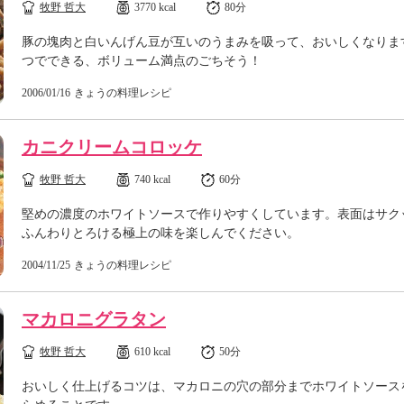
牧野 哲大
3770 kcal
80分
豚の塊肉と白いんげん豆が互いのうまみを吸って、おいしくなりま
つでできる、ボリューム満点のごちそう！
2006/01/16
きょうの料理レシピ
カニクリームコロッケ
牧野 哲大
740 kcal
60分
堅めの濃度のホワイトソースで作りやすくしています。表面はサク
ふんわりとろける極上の味を楽しんでください。
2004/11/25
きょうの料理レシピ
マカロニグラタン
牧野 哲大
610 kcal
50分
おいしく仕上げるコツは、マカロニの穴の部分までホワイトソース