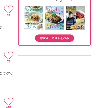
32
す。
放送＆テキストをみる
73
までゆで
452