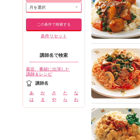
▼
この条件で検索する
条件リセット
講師名で検索
最近、番組に出演した
講師＆レシピ
講師名
あ
か
さ
た
な
は
ま
や
ら
わ