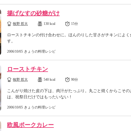
揚げなすの砂糖がけ
牧野 哲大
130 kcal
15分
ローストチキンの付け合わせに。ほんのりした甘さがチキンによく
す。
2006/10/05
きょうの料理レシピ
ローストチキン
牧野 哲大
540 kcal
90分
こんがり焼けた皮の下は、肉汁がたっぷり。丸ごと焼くからこその
は、祝祭日だけではもったいない！
2006/10/05
きょうの料理レシピ
欧風ポークカレー