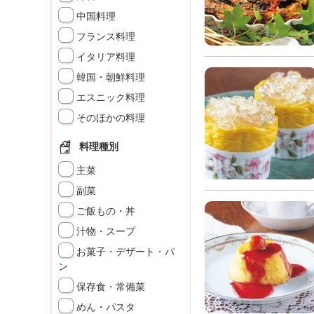
K
中国料理
エ
フランス料理
デ
ュ
イタリア料理
ケ
韓国・朝鮮料理
ー
シ
エスニック料理
ョ
そのほかの料理
ナ
ル
料理種別
「
み
主菜
ん
副菜
な
ご飯もの・丼
の
き
汁物・スープ
ょ
お菓子・デザート・パ
う
ン
の
保存食・常備菜
料
理
めん・パスタ