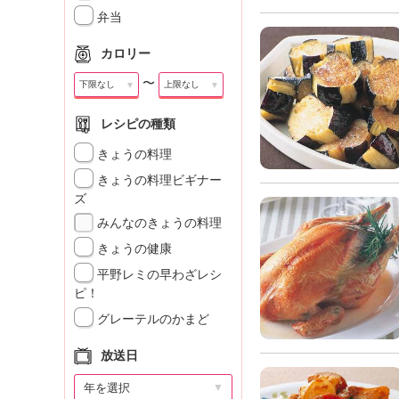
」
弁当
カロリー
〜
▼
▼
レシピの種類
きょうの料理
きょうの料理ビギナー
ズ
みんなのきょうの料理
きょうの健康
平野レミの早わざレシ
ピ！
グレーテルのかまど
放送日
▼