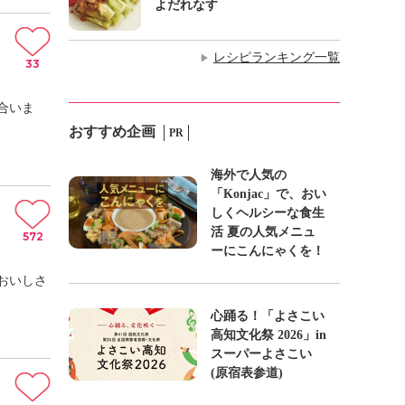
よだれなす
レシピランキング一覧
▶
33
合いま
おすすめ企画
PR
海外で人気の
「Konjac」で、おい
しくヘルシーな食生
活 夏の人気メニュ
572
ーにこんにゃくを！
おいしさ
心踊る！「よさこい
高知文化祭 2026」in
スーパーよさこい
(原宿表参道)