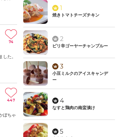
1
焼きトマトチーズチキン
2
74
ピリ辛ゴーヤーチャンプルー
ました。
3
小豆ミルクのアイスキャンデ
ー
4
447
なすと鶏肉の南蛮漬け
かぼちゃ
5