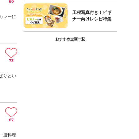
60
工程写真付き！ビギ
カレーに
ナー向けレシピ特集
おすすめ企画一覧
73
ぱりとい
67
一皿料理