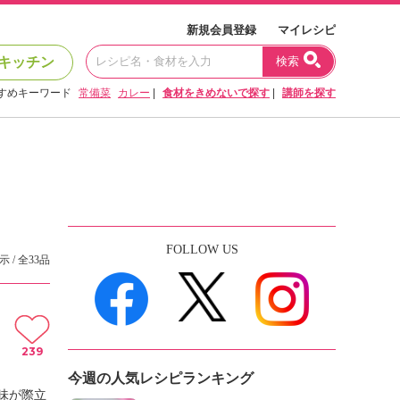
新規会員登録
マイレシピ
キッチン
検索
すめキーワード
常備菜
カレー
|
食材をきめないで探す
|
講師を探す
FOLLOW US
示 / 全33品
239
今週の人気レシピランキング
味が際立