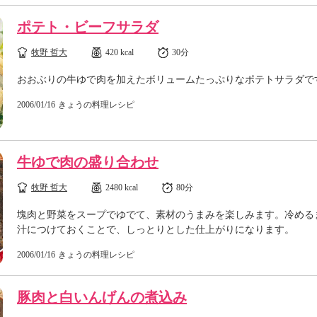
ポテト・ビーフサラダ
牧野 哲大
420 kcal
30分
おおぶりの牛ゆで肉を加えたボリュームたっぷりなポテトサラダで
2006/01/16
きょうの料理レシピ
牛ゆで肉の盛り合わせ
牧野 哲大
2480 kcal
80分
塊肉と野菜をスープでゆでて、素材のうまみを楽しみます。冷める
汁につけておくことで、しっとりとした仕上がりになります。
2006/01/16
きょうの料理レシピ
豚肉と白いんげんの煮込み