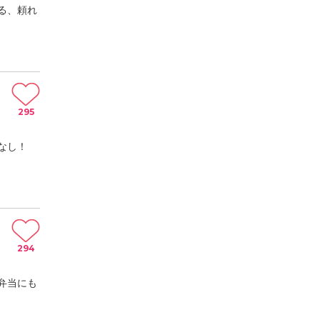
る、頼れ
295
なし！
294
弁当にも