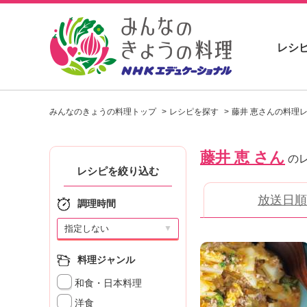
レシ
お
い
みんなのきょうの料理トップ
レシピを探す
藤井 恵さんの料理
し
い
レ
藤井 恵 さん
シ
の
ピ
レシピを絞り込む
を
放送日順
見
調理時間
つ
け
▼
よ
う
料理ジャンル
。
和食・日本料理
N
H
洋食