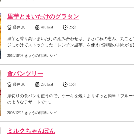
里芋とまいたけのグラタン
藤井 恵
410 kcal
25分
里芋と香り高いまいたけの組み合わせは、まさに秋の恵み。丸ごと
ジにかけてストックした「レンチン里芋」を使えば調理の手間が省
2019/10/07
きょうの料理レシピ
食パンツリー
藤井 恵
270 kcal
15分
厚切りの食パンを使うので、ケーキを焼くよりずっと簡単！フルー
のようなデザートです。
2003/12/22
きょうの料理レシピ
ミルクちゃんぽん