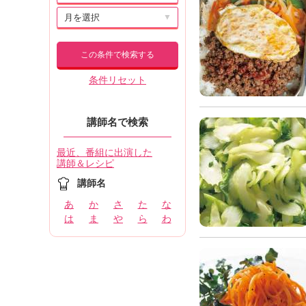
▼
この条件で検索する
条件リセット
講師名で検索
最近、番組に出演した
講師＆レシピ
講師名
あ
か
さ
た
な
は
ま
や
ら
わ