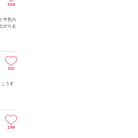
306
と牛乳の
上がりま
301
。こうす
299