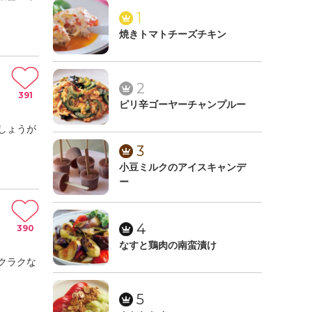
1
焼きトマトチーズチキン
2
391
ピリ辛ゴーヤーチャンプルー
しょうが
3
小豆ミルクのアイスキャンデ
ー
4
390
なすと鶏肉の南蛮漬け
クラクな
5