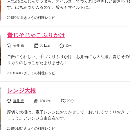
人気のにんじんサラダも、オイル蒸しでつくればやさしい歯ざわり
す。はちみつが入るので、酸みもマイルドに。
2018/04/16
きょうの料理レシピ
青じそじゃこふりかけ
藤井 恵
70 kcal
15分
ご飯にうれしい、手づくりふりかけ！お弁当にも大活躍。青じその
リカリのじゃこがたまりません！
2003/04/03
きょうの料理レシピ
レンジ大根
藤井 恵
180 kcal
20分
厚切り大根は、電子レンジにおまかせして、おいしくつくりおきし
しょう。アレンジ自由自在です。
2019/01/07
きょうの料理レシピ