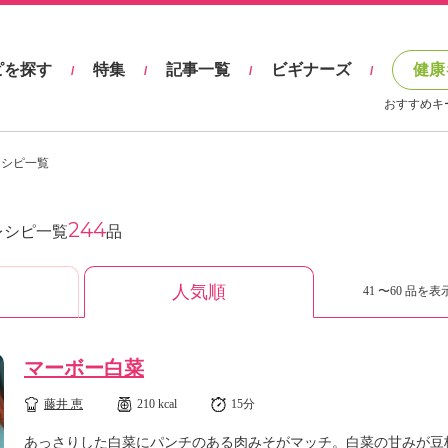
ピを探す
特集
記事一覧
ビギナーズ
健康
/
/
/
/
おすすめキ
レシピ一覧
244
レシピ一覧
品
人気順
41 〜60 品を表示
マーボー白菜
藤井 恵
210 kcal
15分
あっさりした白菜にパンチのある肉みそがマッチ。白菜の甘みが豆