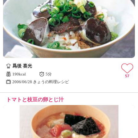
爲後 喜光
190kcal
5分
57
2006/06/28 きょうの料理レシピ
トマトと枝豆の卵とじ汁