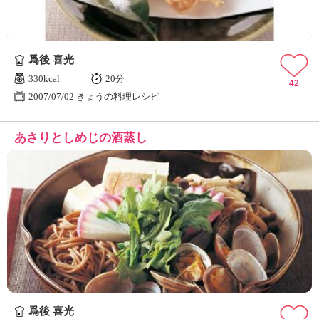
爲後 喜光
330kcal
20分
42
2007/07/02 きょうの料理レシピ
あさりとしめじの酒蒸し
爲後 喜光