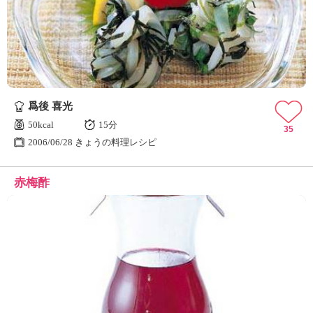
爲後 喜光
50kcal
15分
35
2006/06/28 きょうの料理レシピ
赤梅酢