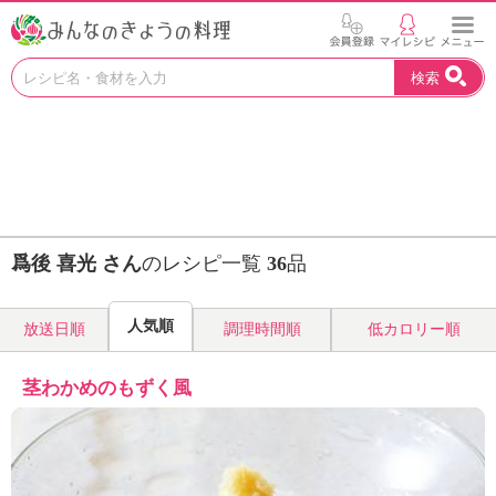
お
検索
い
し
い
レ
シ
ピ
を
見
爲後 喜光 さん
のレシピ一覧
36
品
つ
け
よ
人気順
放送日順
調理時間順
低カロリー順
う
。
N
茎わかめのもずく風
H
K
エ
デ