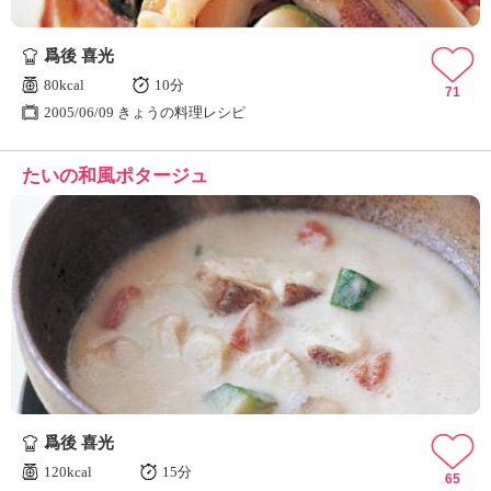
爲後 喜光
80kcal
10分
71
2005/06/09 きょうの料理レシピ
たいの和風ポタージュ
爲後 喜光
120kcal
15分
65