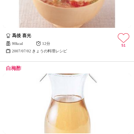
爲後 喜光
90kcal
12分
51
2007/07/02 きょうの料理レシピ
白梅酢