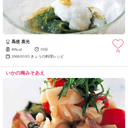
ュ
ケ
ー
シ
ョ
ナ
ル
爲後 喜光
「
み
40kcal
10分
71
ん
2008/03/05 きょうの料理レシピ
な
の
いかの梅みそあえ
き
ょ
う
の
料
理
」