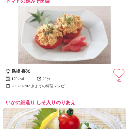
トマトの鶏みそ田楽
爲後 喜光
170kcal
20分
41
2007/07/02 きょうの料理レシピ
いかの細造り しそ入りのりあえ