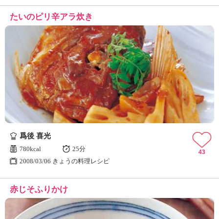
たいのピリ辛アラ炊き
爲後 喜光
780kcal
25分
43
2008/03/06 きょうの料理レシピ
赤じそふりかけ