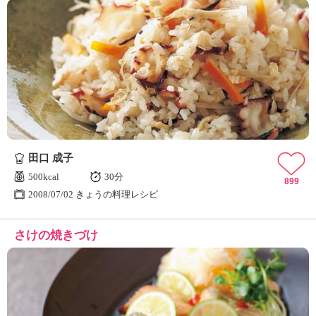
田口 成子
500kcal
30分
899
2008/07/02 きょうの料理レシピ
さけの焼きづけ