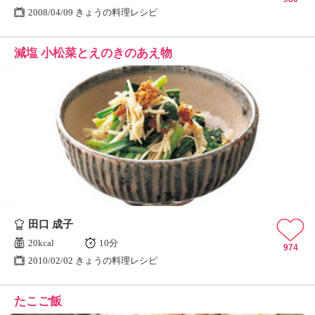
2008/04/09 きょうの料理レシピ
減塩 小松菜とえのきのあえ物
田口 成子
20kcal
10分
974
2010/02/02 きょうの料理レシピ
たこご飯