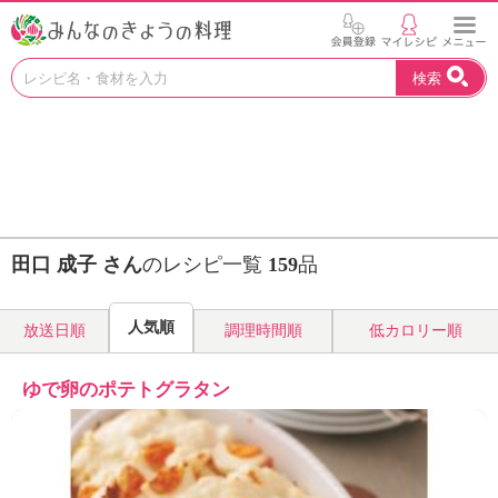
お
検索
い
し
い
レ
シ
ピ
を
見
田口 成子 さん
のレシピ一覧
159
品
つ
け
よ
人気順
放送日順
調理時間順
低カロリー順
う
。
N
ゆで卵のポテトグラタン
H
K
エ
デ