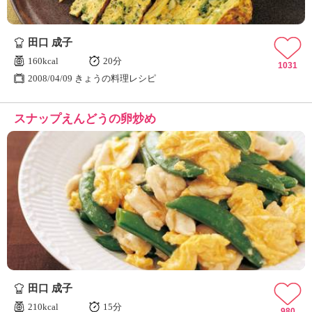
田口 成子
160kcal
20分
1031
2008/04/09 きょうの料理レシピ
スナップえんどうの卵炒め
田口 成子
210kcal
15分
980