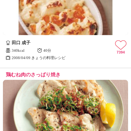
ュ
ケ
ー
シ
ョ
ナ
ル
田口 成子
「
み
340kcal
40分
7394
ん
2008/04/09 きょうの料理レシピ
な
の
鶏むね肉のさっぱり焼き
き
ょ
う
の
料
理
」