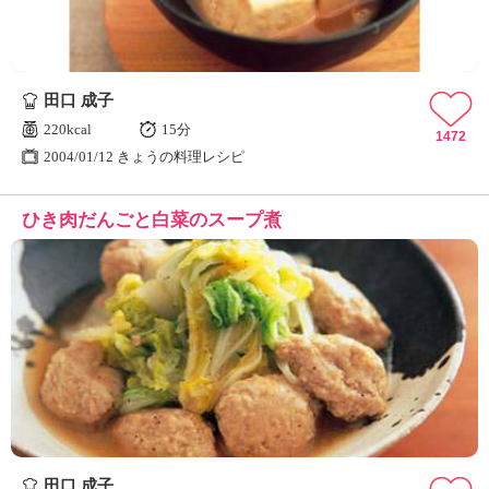
田口 成子
220kcal
15分
1472
2004/01/12 きょうの料理レシピ
ひき肉だんごと白菜のスープ煮
田口 成子