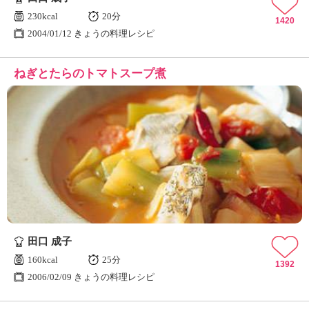
230kcal
20分
1420
2004/01/12 きょうの料理レシピ
ねぎとたらのトマトスープ煮
田口 成子
160kcal
25分
1392
2006/02/09 きょうの料理レシピ