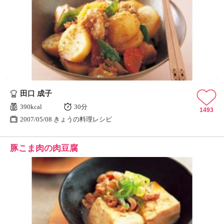
田口 成子
390kcal
30分
1493
2007/05/08 きょうの料理レシピ
豚こま肉の肉豆腐