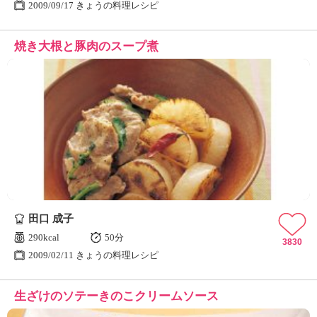
2009/09/17 きょうの料理レシピ
焼き大根と豚肉のスープ煮
田口 成子
290kcal
50分
3830
2009/02/11 きょうの料理レシピ
生ざけのソテーきのこクリームソース