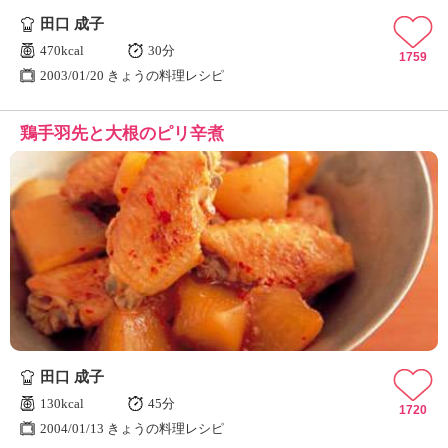
田口 成子
470kcal
30分
1759
2003/01/20 きょうの料理レシピ
鶏手羽先と大根のピリ辛煮
田口 成子
130kcal
45分
1720
2004/01/13 きょうの料理レシピ