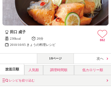
田口 成子
230kcal
20分
882
2010/10/05 きょうの料理レシピ
1/8ページ
次へ
放送日順
人気順
調理時間順
低カロリー順
レシピを絞り込む