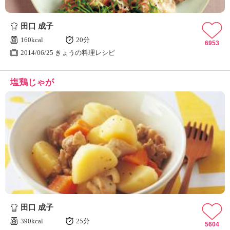
田口 成子
160kcal
20分
6953
2014/06/25 きょうの料理レシピ
塩鶏じゃが
田口 成子
390kcal
25分
5604