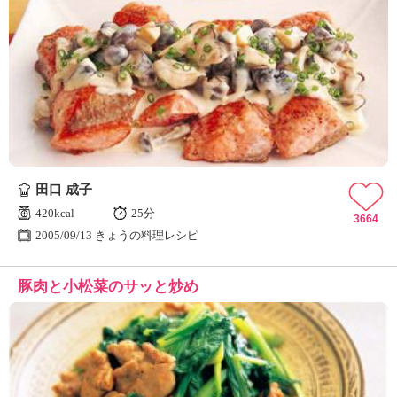
田口 成子
420kcal
25分
3664
2005/09/13 きょうの料理レシピ
豚肉と小松菜のサッと炒め