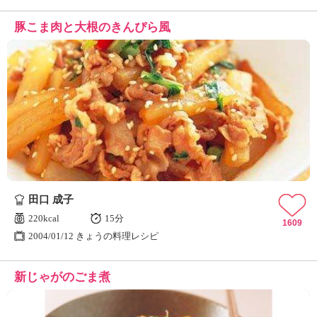
豚こま肉と大根のきんぴら風
田口 成子
220kcal
15分
1609
2004/01/12 きょうの料理レシピ
新じゃがのごま煮