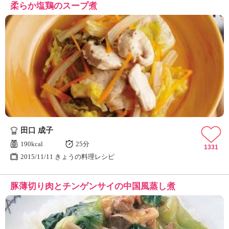
柔らか塩鶏のスープ煮
田口 成子
190kcal
25分
1331
2015/11/11 きょうの料理レシピ
豚薄切り肉とチンゲンサイの中国風蒸し煮