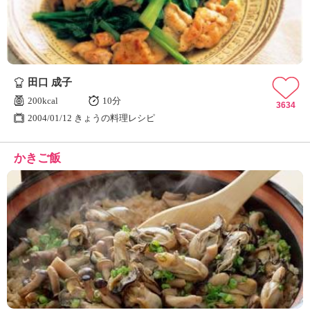
田口 成子
200kcal
10分
3634
2004/01/12 きょうの料理レシピ
かきご飯