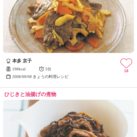
本多 京子
190kcal
5分
18
2008/09/08 きょうの料理レシピ
ひじきと油揚げの煮物