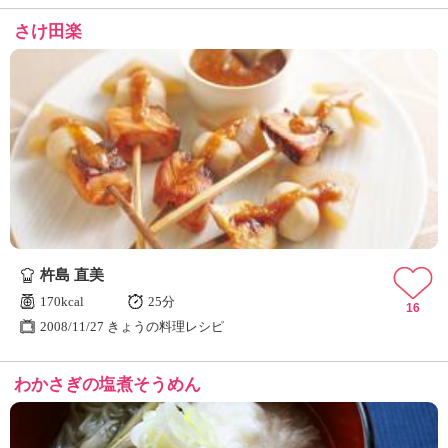
さけ田楽
杵島 直美
170kcal
25分
16
2008/11/27 きょうの料理レシピ
わかさぎの塩煮そうめん