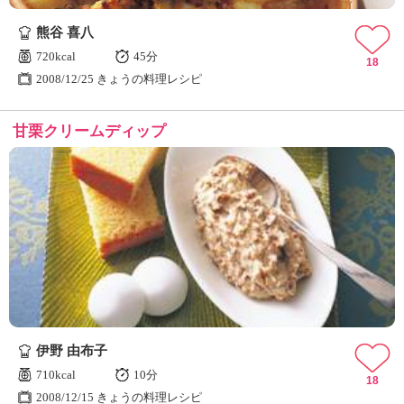
ュ
ケ
熊谷 喜八
ー
720kcal
45分
シ
18
2008/12/25 きょうの料理レシピ
ョ
ナ
ル
甘栗クリームディップ
「
み
ん
な
の
き
ょ
う
の
料
理
」
伊野 由布子
710kcal
10分
18
2008/12/15 きょうの料理レシピ