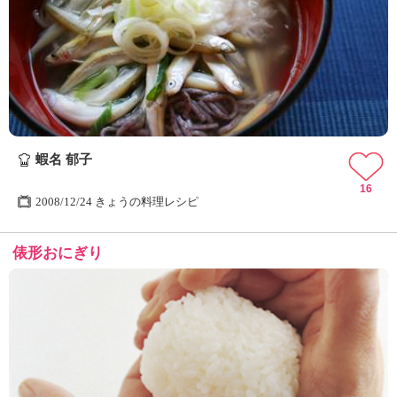
蝦名 郁子
16
2008/12/24 きょうの料理レシピ
俵形おにぎり