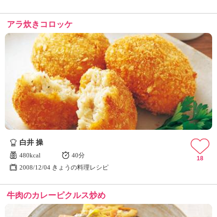
アラ炊きコロッケ
白井 操
480kcal
40分
18
2008/12/04 きょうの料理レシピ
牛肉のカレーピクルス炒め