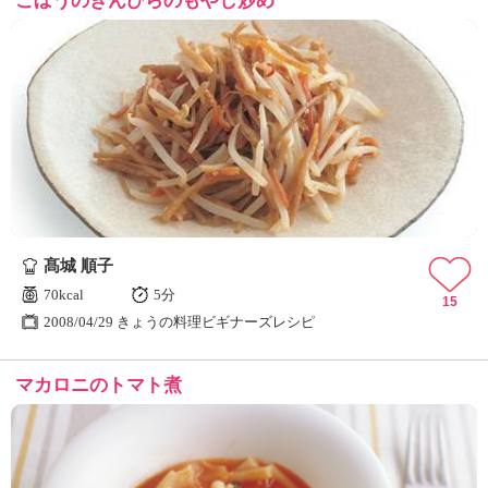
ごぼうのきんぴらのもやし炒め
髙城 順子
70kcal
5分
15
2008/04/29 きょうの料理ビギナーズレシピ
マカロニのトマト煮