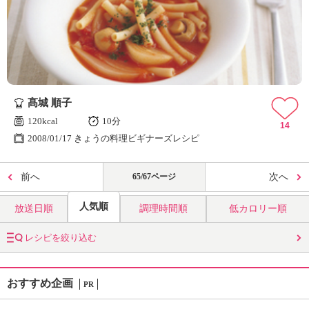
髙城 順子
120kcal
10分
14
2008/01/17 きょうの料理ビギナーズレシピ
前へ
65/67ページ
次へ
人気順
放送日順
調理時間順
低カロリー順
レシピを絞り込む
おすすめ企画
PR