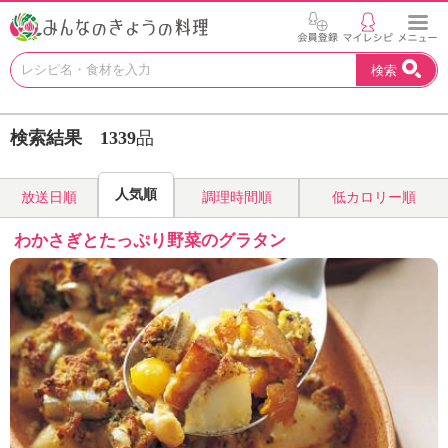
お
検索
い
し
い
検索結果
1339
品
レ
シ
ピ
人気順
放送日順
調理時間順
低カロリー順
を
見
わかさぎとたっぷり野菜のグラタン
つ
け
よ
う
。
N
H
K
エ
デ