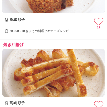
髙城 順子
17
2008/03/10 きょうの料理ビギナーズレシピ
焼き油揚げ
髙城 順子