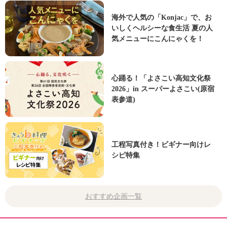
海外で人気の「Konjac」で、お
いしくヘルシーな食生活 夏の人
気メニューにこんにゃくを！
心踊る！「よさこい高知文化祭
2026」in スーパーよさこい(原宿
表参道)
工程写真付き！ビギナー向けレ
シピ特集
おすすめ企画一覧