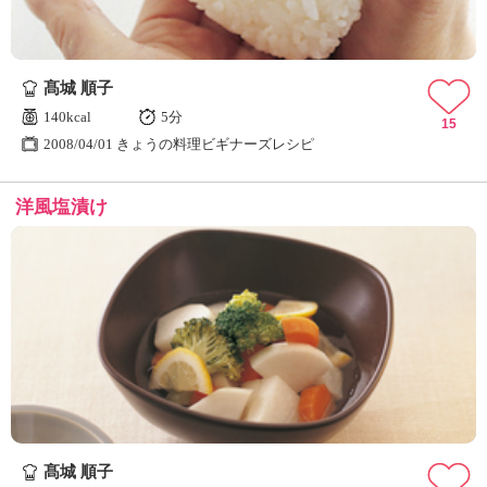
髙城 順子
140kcal
5分
15
2008/04/01 きょうの料理ビギナーズレシピ
洋風塩漬け
髙城 順子