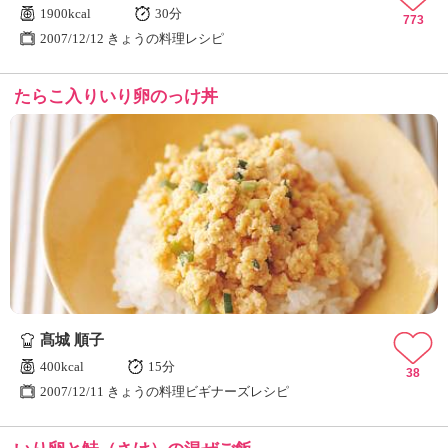
1900kcal
30分
773
2007/12/12 きょうの料理レシピ
たらこ入りいり卵のっけ丼
髙城 順子
400kcal
15分
38
2007/12/11 きょうの料理ビギナーズレシピ