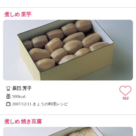
煮しめ 里芋
辰巳 芳子
500kcal
362
2007/12/11 きょうの料理レシピ
煮しめ 焼き豆腐