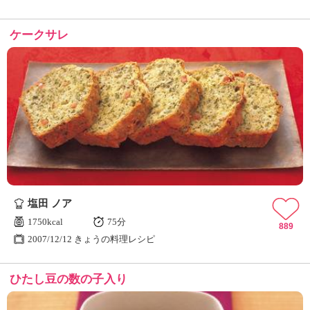
ケークサレ
塩田 ノア
1750kcal
75分
889
2007/12/12 きょうの料理レシピ
ひたし豆の数の子入り