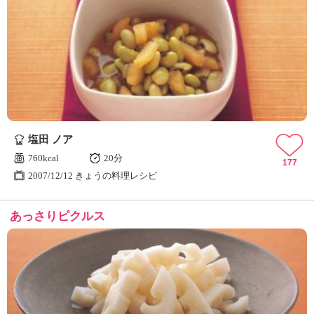
塩田 ノア
760kcal
20分
177
2007/12/12 きょうの料理レシピ
あっさりピクルス