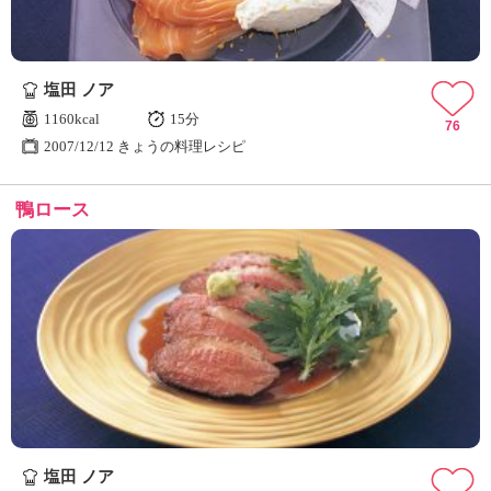
塩田 ノア
1160kcal
15分
76
2007/12/12 きょうの料理レシピ
鴨ロース
塩田 ノア