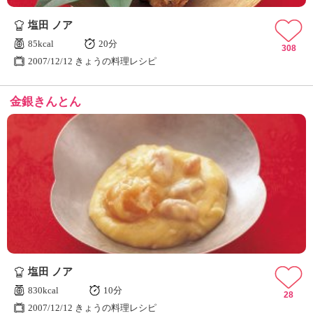
ュ
ケ
塩田 ノア
ー
85kcal
20分
シ
308
2007/12/12 きょうの料理レシピ
ョ
ナ
ル
金銀きんとん
「
み
ん
な
の
き
ょ
う
の
料
理
」
塩田 ノア
830kcal
10分
28
2007/12/12 きょうの料理レシピ