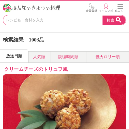
お
検索
い
し
い
検索結果
1003
品
レ
シ
ピ
放送日順
人気順
調理時間順
低カロリー順
を
見
クリームチーズのトリュフ風
つ
け
よ
う
。
N
H
K
エ
デ