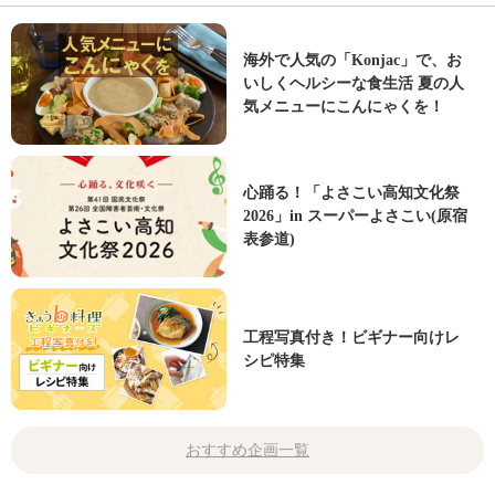
海外で人気の「Konjac」で、お
いしくヘルシーな食生活 夏の人
気メニューにこんにゃくを！
心踊る！「よさこい高知文化祭
2026」in スーパーよさこい(原宿
表参道)
工程写真付き！ビギナー向けレ
シピ特集
おすすめ企画一覧