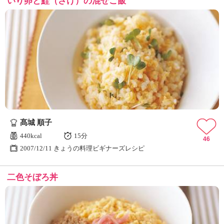
いり卵と鮭（さけ）の混ぜご飯
髙城 順子
440kcal
15分
46
2007/12/11 きょうの料理ビギナーズレシピ
二色そぼろ丼