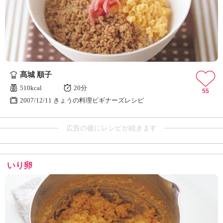
髙城 順子
510kcal
20分
55
2007/12/11 きょうの料理ビギナーズレシピ
広告の後にレシピが続きます
いり卵