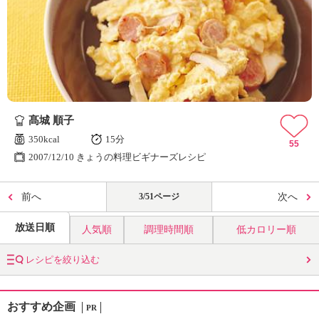
髙城 順子
350kcal
15分
55
2007/12/10 きょうの料理ビギナーズレシピ
前へ
3/51ページ
次へ
放送日順
人気順
調理時間順
低カロリー順
レシピを絞り込む
おすすめ企画
PR