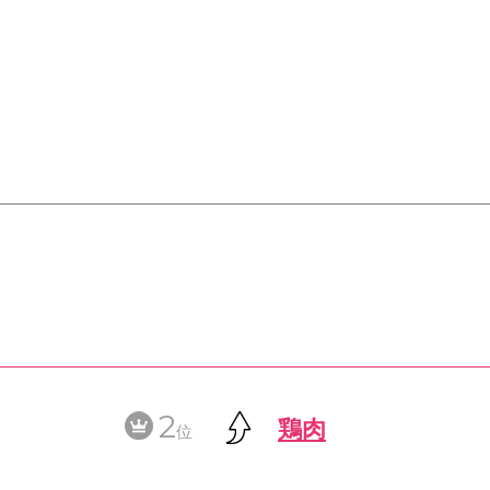
2
鶏肉
位