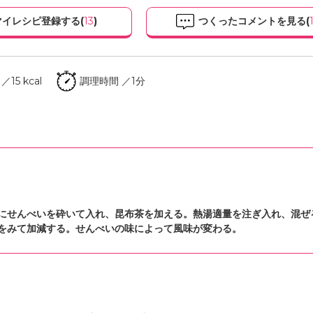
イレシピ登録する(
13
)
つくったコメントを見る(
15 kcal
調理時間 ／1分
にせんべいを砕いて入れ、昆布茶を加える。熱湯適量を注ぎ入れ、混ぜ
をみて加減する。せんべいの味によって風味が変わる。