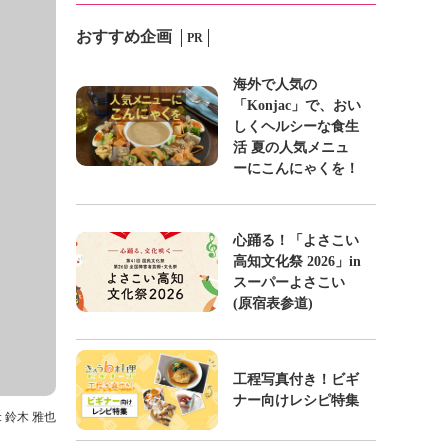
おすすめ企画
PR
海外で人気の
「Konjac」で、おい
しくヘルシーな食生
活 夏の人気メニュ
ーにこんにゃくを！
心踊る！「よさこい
高知文化祭 2026」in
スーパーよさこい
(原宿表参道)
工程写真付き！ビギ
ナー向けレシピ特集
: 鈴木 雅也