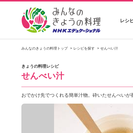
レシ
お
い
みんなのきょうの料理トップ
レシピを探す
せんべい汁
し
い
レ
きょうの料理レシピ
シ
せんべい汁
ピ
を
見
つ
おでかけ先でつくれる簡単汁物。砕いたせんべいが
け
よ
う
。
N
H