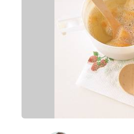
K
エ
デ
ュ
ケ
ー
シ
ョ
ナ
ル
「
み
ん
な
の
き
ょ
う
の
料
理