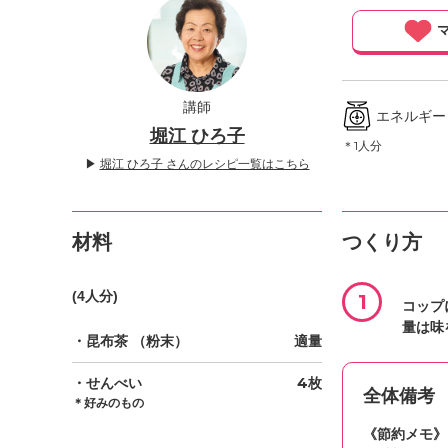
」
マ
講師
エネルギー ／
堀江 ひろ子
＊1人分
▶
堀江 ひろ子 さんのレシピ一覧はこちら
材料
つくり方
(4人分)
1
コップ
量は味
・昆布茶
（粉末）
適量
・せんべい
4枚
全体備考
＊好みのもの
《節約メモ》