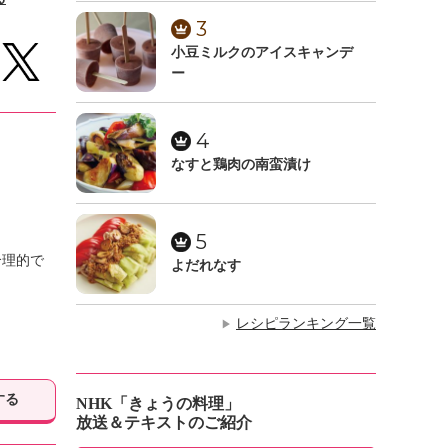
3
小豆ミルクのアイスキャンデ
ー
4
なすと鶏肉の南蛮漬け
5
合理的で
よだれなす
レシピランキング一覧
▶
する
NHK「きょうの料理」
放送＆テキストのご紹介