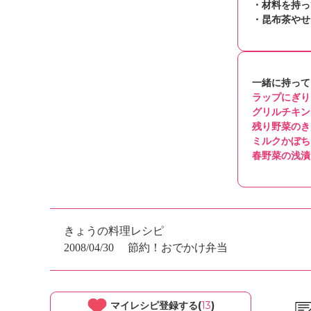
・材料を持っ
・昆布茶やせ
一緒に持って
ラップにぎり
グリルチキン
残り野菜のき
ミルクかぼち
春野菜の浅漬
きょうの料理レシピ
2008/04/30
節約！おでかけ弁当
マイレシピ登録する(
13
)