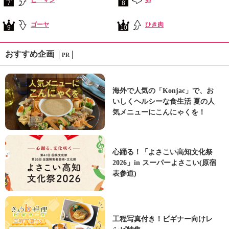
ピーマン
卵
7
8
ゴーヤ
ひき肉
9
10
おすすめ企画
PR
海外で人気の「Konjac」で、お
いしくヘルシーな食生活 夏の人
気メニューにこんにゃくを！
心踊る！「よさこい高知文化祭
2026」in スーパーよさこい(原宿
表参道)
工程写真付き！ビギナー向けレ