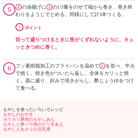
の油揚げに
の1/3量をのせて端から巻き、巻き終
4
3
5
わりをようじでとめる。同様にして計3本つくる。
!
ポイント
切って盛りつけるときに形がくずれないように、キュ
ッときつめに巻く。
フッ素樹脂加工のフライパンを温めて
を並べ、中火
5
6
で焼く。焼き色がついたら返し、全体をカリッと焼
く。器に盛り、好みで溶きがらし、酢じょうゆをつけ
て食べる。
もやしを使ったいろいろレシピ
もやしのおやき
カリカリ豚肉のもやしあん
もやしと豚バラ肉のピリ辛あえ
もやしとあさりの豆乳煮