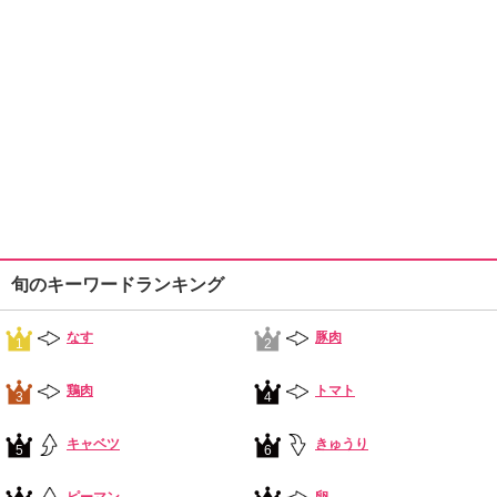
旬のキーワードランキング
なす
豚肉
1
2
鶏肉
トマト
3
4
キャベツ
きゅうり
5
6