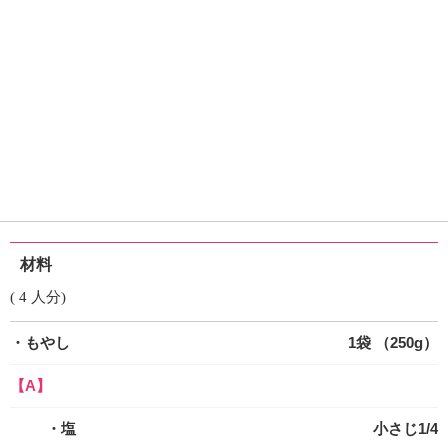
材料
( 4 人分)
・もやし
1袋 （250g）
【A】
・塩
小さじ1/4