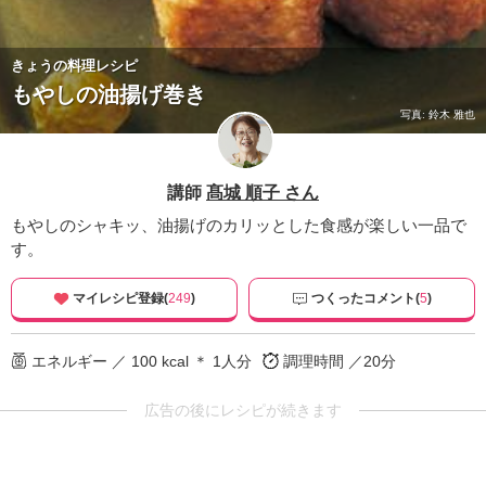
きょうの料理レシピ
もやしの油揚げ巻き
写真: 鈴木 雅也
講師
髙城 順子 さん
もやしのシャキッ、油揚げのカリッとした食感が楽しい一品で
す。
マイレシピ登録(
249
)
つくったコメント(
5
)
エネルギー ／ 100 kcal ＊ 1人分
調理時間 ／20分
広告の後にレシピが続きます