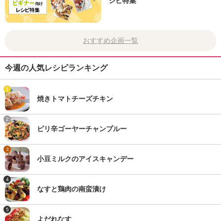
シピ特集
おすすめ企画一覧
今週の人気レシピランキング
1
焼きトマトチーズチキン
2
ピリ辛ゴーヤーチャンプルー
3
小豆ミルクのアイスキャンデー
4
なすと鶏肉の南蛮漬け
5
よだれなす