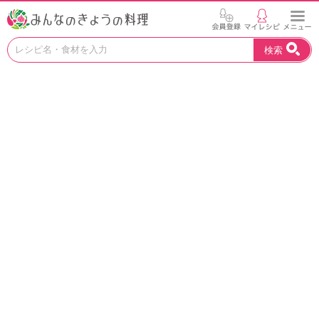
お
検索
い
し
い
レ
シ
ピ
を
見
つ
け
よ
う
。
N
H
K
エ
デ