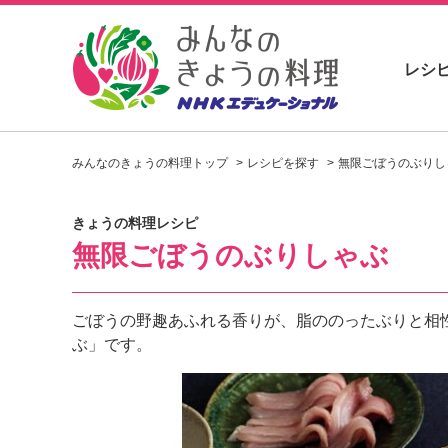
レシ
お
い
みんなのきょうの料理トップ
レシピを探す
無限ごぼうのぶりし
し
い
レ
きょうの料理レシピ
シ
無限ごぼうのぶりしゃぶ
ピ
を
見
つ
ごぼうの野趣あふれる香りが、脂ののったぶりと相
け
ぶ」です。
よ
う
。
N
H