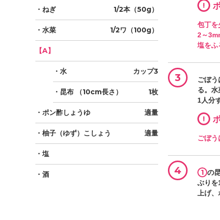
!
ポ
・ねぎ
1/2本（50g）
包丁を
・水菜
1/2ワ（100g）
2～3
塩をふ
【A】
・水
カップ3
3
ごぼう
る。水
・昆布
（10cm長さ）
1枚
1人分
・ポン酢しょうゆ
適量
!
ポ
・柚子（ゆず）こしょう
適量
ごぼう
・塩
4
1
の
・酒
ぶりを
上げ、