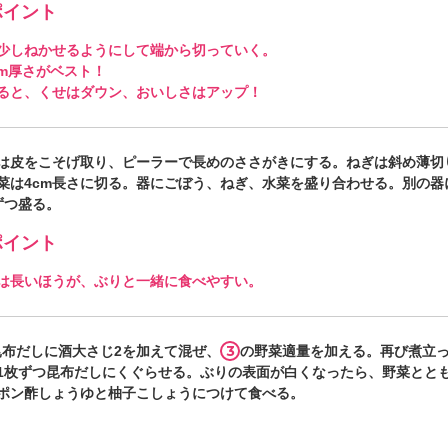
イント
少しねかせるようにして端から切っていく。
mm厚さがベスト！
ると、くせはダウン、おいしさはアップ！
は皮をこそげ取り、ピーラーで長めのささがきにする。ねぎは斜め薄切
菜は4cm長さに切る。器にごぼう、ねぎ、水菜を盛り合わせる。別の器
ずつ盛る。
イント
は長いほうが、ぶりと一緒に食べやすい。
3
昆布だしに酒大さじ2を加えて混ぜ、
の野菜適量を加える。再び煮立
1枚ずつ昆布だしにくぐらせる。ぶりの表面が白くなったら、野菜とと
ポン酢しょうゆと柚子こしょうにつけて食べる。