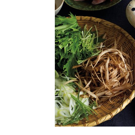
K
エ
デ
ュ
ケ
ー
シ
ョ
ナ
ル
「
み
ん
な
の
き
ょ
う
の
料
理