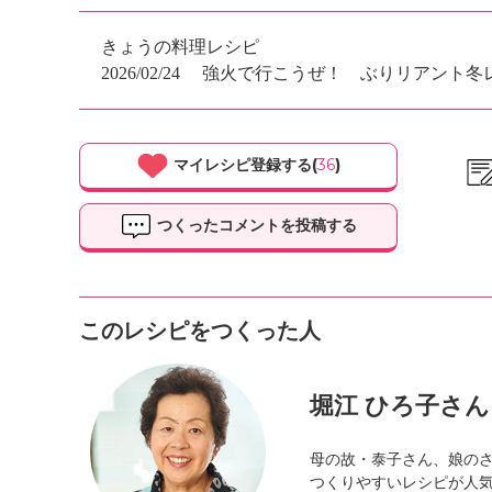
きょうの料理レシピ
2026/02/24
強火で行こうぜ！ ぶりリアント冬
マイレシピ登録する(
36
)
つくったコメントを投稿する
このレシピをつくった人
堀江 ひろ子さん
母の故・泰子さん、娘の
つくりやすいレシピが人