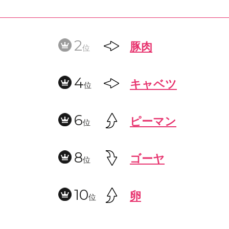
2
豚肉
位
4
キャベツ
位
6
ピーマン
位
8
ゴーヤ
位
10
卵
位