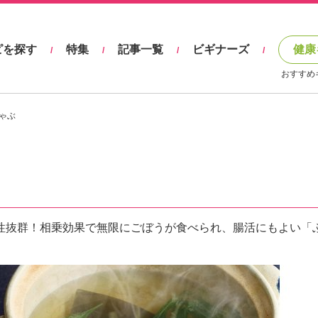
ピを探す
特集
記事一覧
ビギナーズ
健康
/
/
/
/
おすすめ
ゃぶ
性抜群！相乗効果で無限にごぼうが食べられ、腸活にもよい「