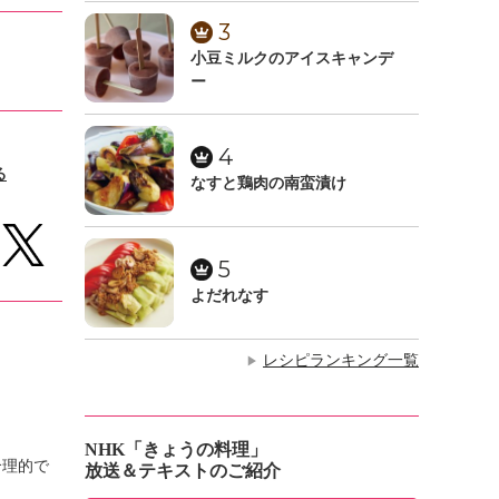
3
小豆ミルクのアイスキャンデ
ー
4
る
なすと鶏肉の南蛮漬け
5
よだれなす
レシピランキング一覧
▶
NHK「きょうの料理」
合理的で
放送＆テキストのご紹介