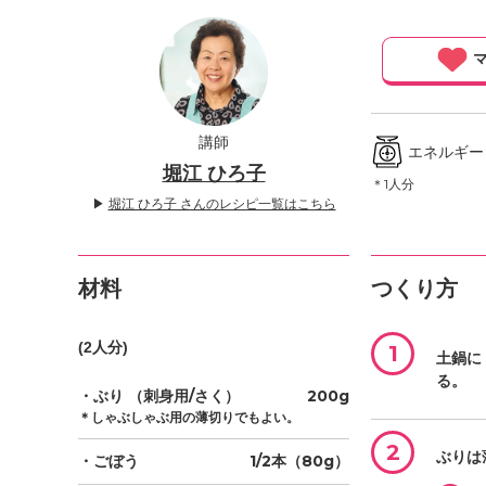
」
マ
講師
エネルギー ／
堀江 ひろ子
＊1人分
▶
堀江 ひろ子 さんのレシピ一覧はこちら
材料
つくり方
(2人分)
1
土鍋に
る。
・ぶり
（刺身用/さく）
200g
＊しゃぶしゃぶ用の薄切りでもよい。
2
ぶりは
・ごぼう
1/2本（80g）