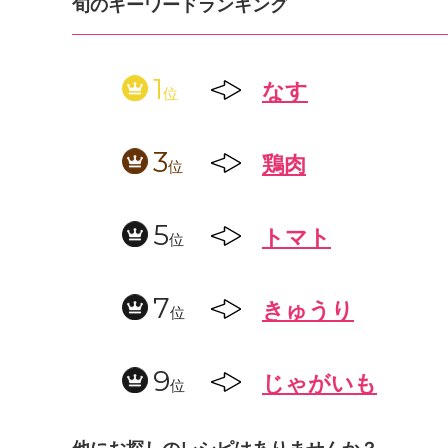
旬のキーワードランキング
1
なす
位
3
鶏肉
位
5
トマト
位
7
きゅうり
位
9
じゃがいも
位