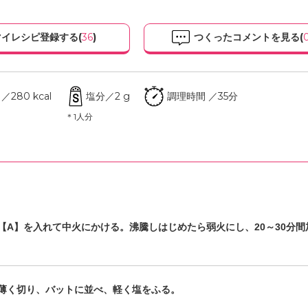
イレシピ登録する(
36
)
つくったコメントを見る(
280 kcal
塩分／2 g
調理時間 ／35分
＊1人分
【A】を入れて中火にかける。沸騰しはじめたら弱火にし、20～30分間
薄く切り、バットに並べ、軽く塩をふる。