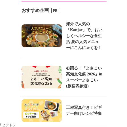
おすすめ企画
PR
海外で人気の
「Konjac」で、おい
しくヘルシーな食生
活 夏の人気メニュ
ーにこんにゃくを！
心踊る！「よさこい
高知文化祭 2026」in
スーパーよさこい
(原宿表参道)
工程写真付き！ビギ
ナー向けレシピ特集
 原 ヒデトシ