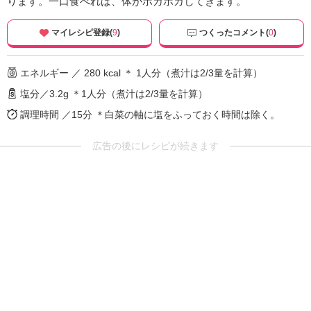
ります。一口食べれば、体がポカポカしてきます。
マイレシピ登録(
9
)
つくったコメント(
0
)
エネルギー ／ 280 kcal ＊ 1人分（煮汁は2/3量を計算）
塩分／3.2g ＊1人分（煮汁は2/3量を計算）
調理時間 ／15分
＊白菜の軸に塩をふっておく時間は除く。
広告の後にレシピが続きます