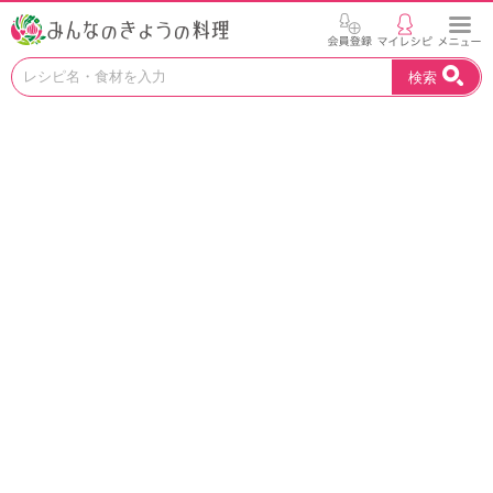
お
検索
い
し
い
レ
シ
ピ
を
見
つ
け
よ
う
。
N
H
K
エ
デ