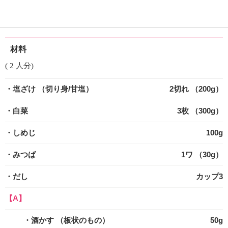
材料
( 2 人分)
・塩ざけ
（切り身/甘塩）
2切れ （200g）
・白菜
3枚 （300g）
・しめじ
100g
・みつば
1ワ （30g）
・だし
カップ3
【A】
・酒かす
（板状のもの）
50g