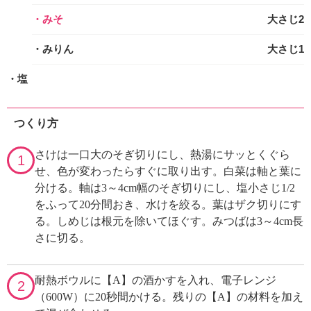
・みそ
大さじ2
・みりん
大さじ1
・塩
つくり方
さけは一口大のそぎ切りにし、熱湯にサッとくぐら
1
せ、色が変わったらすぐに取り出す。白菜は軸と葉に
分ける。軸は3～4cm幅のそぎ切りにし、塩小さじ1/2
をふって20分間おき、水けを絞る。葉はザク切りにす
る。しめじは根元を除いてほぐす。みつばは3～4cm長
さに切る。
耐熱ボウルに【A】の酒かすを入れ、電子レンジ
2
（600W）に20秒間かける。残りの【A】の材料を加え