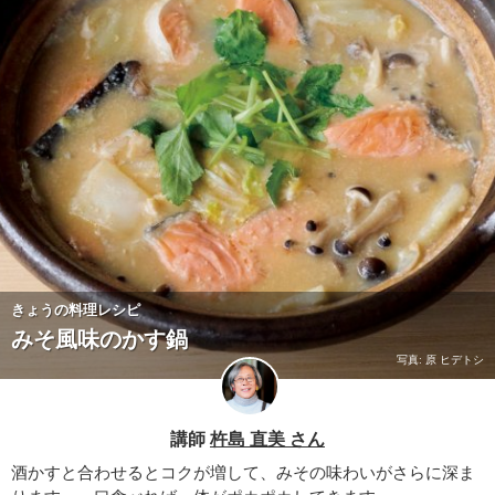
きょうの料理レシピ
みそ風味のかす鍋
写真: 原 ヒデトシ
講師
杵島 直美 さん
酒かすと合わせるとコクが増して、みその味わいがさらに深ま