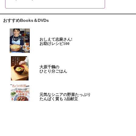
おすすめBooks＆DVDs
おしえて志麻さん!
お助けレシピ100
大原千鶴の
ひとり分ごはん
元気なシニアの野菜たっぷり
たんぱく質も 2品献立
これならできる!
ハツ江おばあちゃんの人気お弁当