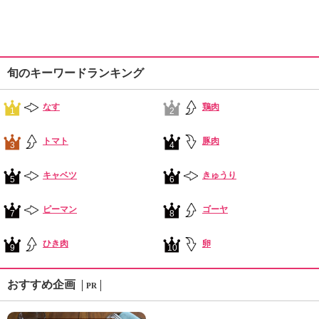
旬のキーワードランキング
なす
鶏肉
1
2
トマト
豚肉
3
4
キャベツ
きゅうり
5
6
ピーマン
ゴーヤ
7
8
ひき肉
卵
9
10
おすすめ企画
PR