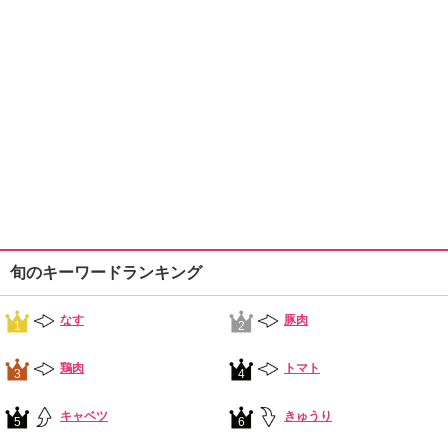
旬のキーワードランキング
なす
豚肉
1
2
鶏肉
トマト
3
4
キャベツ
きゅうり
5
6