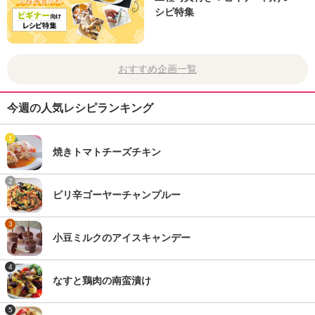
シピ特集
おすすめ企画一覧
今週の人気レシピランキング
1
焼きトマトチーズチキン
2
ピリ辛ゴーヤーチャンプルー
3
小豆ミルクのアイスキャンデー
4
なすと鶏肉の南蛮漬け
5