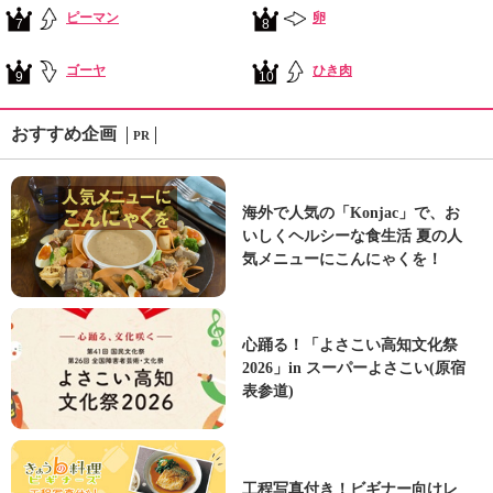
ピーマン
卵
7
8
ゴーヤ
ひき肉
9
10
おすすめ企画
PR
海外で人気の「Konjac」で、お
いしくヘルシーな食生活 夏の人
気メニューにこんにゃくを！
心踊る！「よさこい高知文化祭
2026」in スーパーよさこい(原宿
表参道)
工程写真付き！ビギナー向けレ