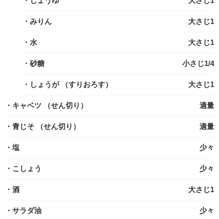
・しょうゆ
大さじ1
・みりん
大さじ1
・水
大さじ1
・砂糖
小さじ1/4
・しょうが
（すりおろす）
大さじ1
・キャベツ
（せん切り）
適量
・青じそ
（せん切り）
適量
・塩
少々
・こしょう
少々
・酒
大さじ1
・サラダ油
少々