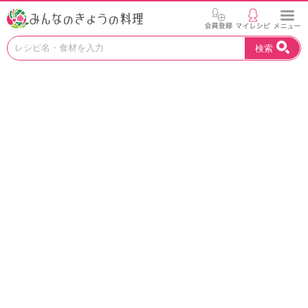
お
検索
い
し
い
レ
シ
ピ
を
見
つ
け
よ
う
。
N
H
K
エ
デ