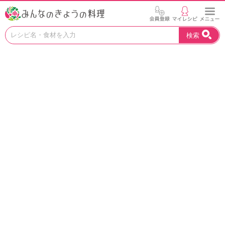
お
検索
い
し
い
レ
シ
ピ
を
見
つ
け
よ
う
。
N
H
K
エ
デ