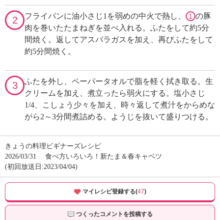
フライパンに油小さじ1を弱めの中火で熱し、
の豚
1
2
肉を巻いたたまねぎを並べ入れる。ふたをして約5分
間焼く。返してアスパラガスを加え、再びふたをして
約5分間焼く。
ふたを外し、ペーパータオルで脂を軽く拭き取る。生
3
クリームを加え、煮立ったら弱火にする。塩小さじ
1/4、こしょう少々を加え、時々返して煮汁をからめな
がら2～3分間煮詰める。ようじを抜いて盛りつける。
きょうの料理ビギナーズレシピ
2026/03/31
食べ方いろいろ！新たま＆春キャベツ
(初回放送日:2023/04/04)
マイレシピ登録する(
47
)
つくったコメントを投稿する