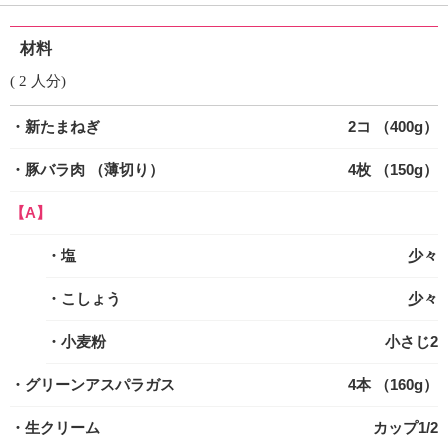
材料
( 2 人分)
・新たまねぎ
2コ （400g）
・豚バラ肉
（薄切り）
4枚 （150g）
【A】
・塩
少々
・こしょう
少々
・小麦粉
小さじ2
・グリーンアスパラガス
4本 （160g）
・生クリーム
カップ1/2