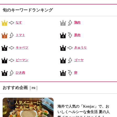
旬のキーワードランキング
なす
鶏肉
1
2
トマト
豚肉
3
4
キャベツ
きゅうり
5
6
ピーマン
ゴーヤ
7
8
ひき肉
卵
9
10
おすすめ企画
PR
海外で人気の「Konjac」で、お
いしくヘルシーな食生活 夏の人