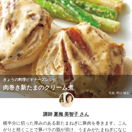
きょうの料理ビギナーズレシピ
肉巻き新たまのクリーム煮
写真: 野口 健志
講師
夏梅 美智子 さん
横半分に切った厚みのある新たまねぎに豚肉を巻きます。こん
がりと焼くことで豚バラの脂が溶け、うまみがたまねぎになじ