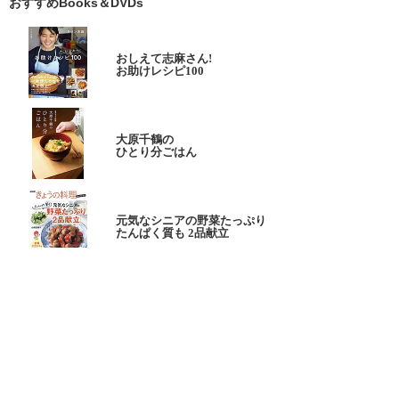
おすすめBooks＆DVDs
おしえて志麻さん!
お助けレシピ100
大原千鶴の
ひとり分ごはん
元気なシニアの野菜たっぷり
たんぱく質も 2品献立
これならできる!
ハツ江おばあちゃんの人気お弁当
ハツ江おばあちゃんの
電子レンジでラクラクごはん