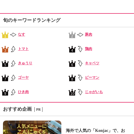
旬のキーワードランキング
なす
豚肉
1
2
トマト
鶏肉
3
4
きゅうり
キャベツ
5
6
ゴーヤ
ピーマン
7
8
ひき肉
じゃがいも
9
10
おすすめ企画
PR
海外で人気の「Konjac」で、お