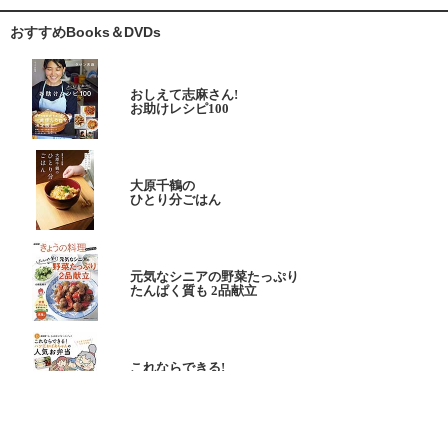
おすすめBooks＆DVDs
おしえて志麻さん!
お助けレシピ100
大原千鶴の
ひとり分ごはん
元気なシニアの野菜たっぷり
たんぱく質も 2品献立
これならできる!
ハツ江おばあちゃんの人気お弁当