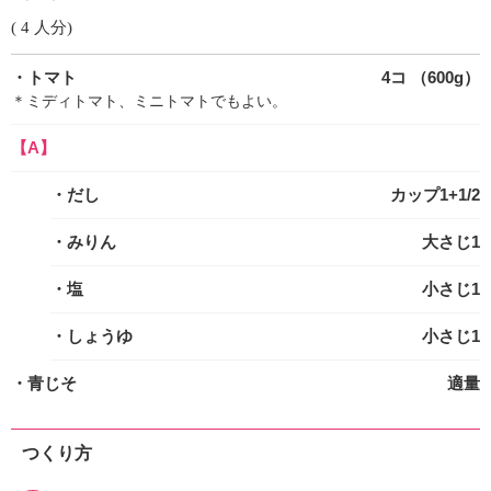
( 4 人分)
・トマト
4コ （600g）
＊ミディトマト、ミニトマトでもよい。
【A】
・だし
カップ1+1/2
・みりん
大さじ1
・塩
小さじ1
・しょうゆ
小さじ1
・青じそ
適量
つくり方