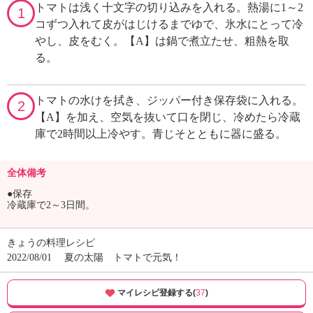
トマトは浅く十文字の切り込みを入れる。熱湯に1～2
1
コずつ入れて皮がはじけるまでゆで、氷水にとって冷
やし、皮をむく。【A】は鍋で煮立たせ、粗熱を取
る。
トマトの水けを拭き、ジッパー付き保存袋に入れる。
2
【A】を加え、空気を抜いて口を閉じ、冷めたら冷蔵
庫で2時間以上冷やす。青じそとともに器に盛る。
全体備考
●保存
冷蔵庫で2～3日間。
きょうの料理レシピ
2022/08/01
夏の太陽 トマトで元気！
マイレシピ登録する(
37
)