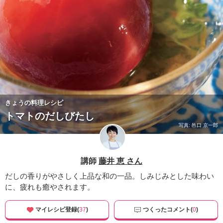
きょうの料理レシピ
トマトのだしびたし
写真: 邑口 京一郎
講師
藤井 恵 さん
だしの香りがやさしく上品な和の一品。しみじみとした味わい
に、疲れも癒やされます。
マイレシピ登録(
37
)
つくったコメント(
0
)