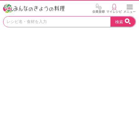
お
検索
い
し
い
レ
シ
ピ
を
見
つ
け
よ
う
。
N
H
K
エ
デ