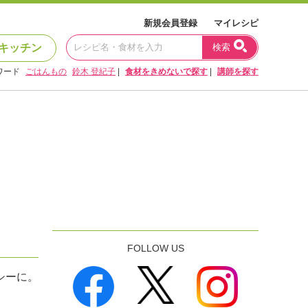
新規会員登録
マイレシピ
キッチン
検索
ワード
ごはんもの
鈴木 登紀子
|
食材をきめないで探す
|
講師を探す
FOLLOW US
シーに。