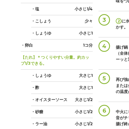
味をつ
・塩
小さじ1/4
3
・こしょう
少々
2
に
かす。
・しょうゆ
小さじ1
・卵白
1コ分
4
揚げ鍋
（全体
【たれ】＊つくりやすい分量。約カッ
ーッと
プ1/3できる。
・しょうゆ
大さじ1
5
再び強
または
・酢
大さじ1
の温度
・オイスターソース
大さじ1/2
6
・砂糖
小さじ1/2
中火に
音がチ
・ラー油
小さじ1/2
揚げ終