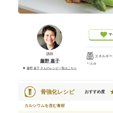
」
マ
講師
エネルギー／4
藤野 嘉子
＊1人分
▶
藤野 嘉子 さんのレシピ一覧はこちら
骨強化レシピ
おすすめ度
カルシウムを含む食材