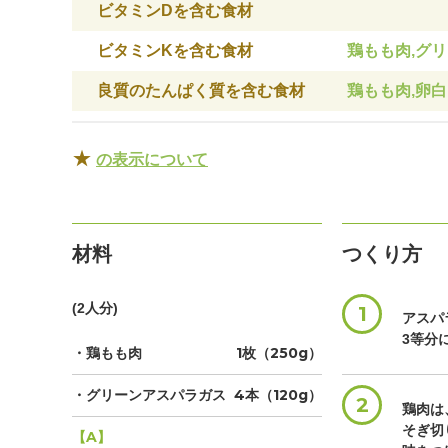
ビタミンDを含む食材
ビタミンKを含む食材
鶏もも肉,グ
良質のたんぱく質を含む食材
鶏もも肉,卵白
★
の表示について
材料
つくり方
(2人分)
1
アスパ
3等分
・鶏もも肉
1枚（250g）
・グリーンアスパラガス
4本（120g）
2
鶏肉は
そぎ切
【A】