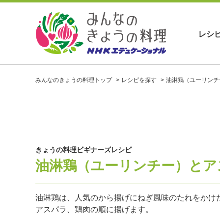
レシ
お
い
みんなのきょうの料理トップ
レシピを探す
油淋鶏（ユーリンチ
し
い
レ
シ
ピ
を
見
きょうの料理ビギナーズレシピ
つ
油淋鶏（ユーリンチー）とア
け
よ
う
。
油淋鶏は、人気のから揚げにねぎ風味のたれをかけ
N
アスパラ、鶏肉の順に揚げます。
H