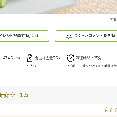
写真
イレシピ登録する(
406
)
つくったコメントを見る(
34.5 kcal
食塩相当量3.3 g
調理時間／25分
＊1人分
＊鶏肉に下味をつけておく時間は除
1.5