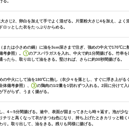
ける。
水大さじ2、卵白を加えて手でよく混ぜる。片栗粉大さじ4を加え、よく
ドロッとした衣をたっぷりからめる。
（または小さめの鍋）に油を3cm深さまで注ぎ、強めの中火で170℃に
1
備考参照）。
のアスパラガスを入れ、中火で約1分間揚げる。竹串を
通ったら、取り出して油をきる。堅ければ、さらに約30秒間揚げる。
めの中火にして油を180℃に熱し（衣少々を落とし、すぐに浮き上がる
3
全体備考参照）、
の鶏肉の1/2量を1切れずつ入れる。2回に分けて
が下がらず、うまく揚がる。
し、4～5分間揚げる。途中、表面が固まってきたら時々返す。泡が少な
リチリと高くなって衣がきつね色になり、持ち上げたときカリッと軽く
わり。取り出して、油をきる。残りも同様に揚げる。