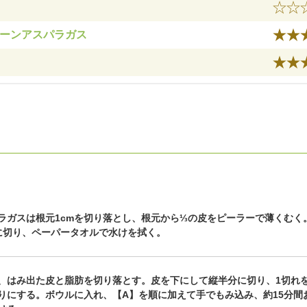
リーンアスパラガス
ラガスは根元1cmを切り落とし、根元から⅓の皮をピーラーで薄くむく
に切り、ペーパータオルで水けを拭く。
、はみ出た皮と脂肪を切り落とす。皮を下にして縦半分に切り、1切れを
りにする。ボウルに入れ、【A】を順に加えて手でもみ込み、約15分間