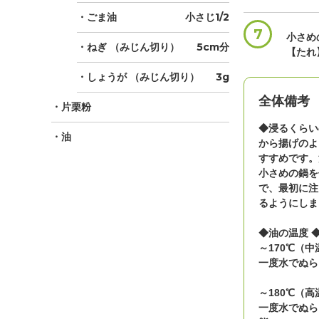
・ごま油
小さじ1/2
7
小さめ
・ねぎ
（みじん切り）
5cm分
【たれ
・しょうが
（みじん切り）
3g
全体備考
・片栗粉
◆浸るくらい
・油
から揚げのよ
すすめです。
小さめの鍋を
で、最初に注
るようにしま
◆油の温度 
～170℃（中
一度水でぬら
～180℃（高
一度水でぬら