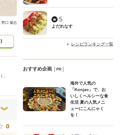
5
: 野口 健志
よだれなす
2
)
レシピランキング一覧
▶
おすすめ企画
PR
く。
海外で人気の
「Konjac」で、お
いしくヘルシーな食
生活 夏の人気メニ
ューにこんにゃく
を！
0