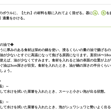
4
6
のボウルに、【たれ】の材料を順に入れてよく混ぜる。器に
、
を
】適量をかける。
の油で◆
うに厚みのある食材は深めの鍋を使い、浸るくらいの量の油で揚げるの
油が少ないとすぐに高温になって焦げる原因になります。直径16〜18c
使えば、油が少なくてすみます。食材を入れると油の表面の位置が上が
ぐ油は3cm深さが目安。食材を入れたとき、油が鍋の深さの半分くらい
しょう。
◆
温）～
して水けを拭いた菜箸を入れたとき、スーッと小さい泡が出る状態。
温）～
して水けを拭いた菜箸を入れたとき、泡がシュワシュワと勢いよく出る