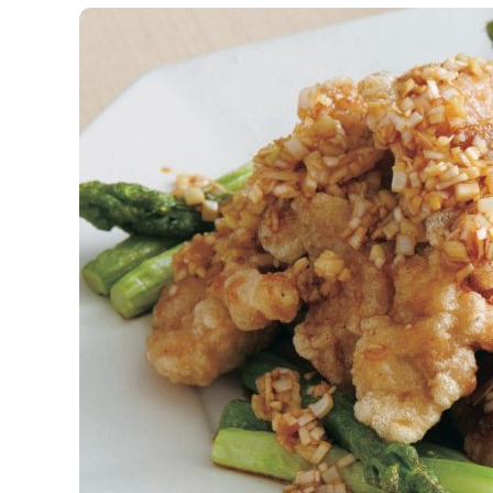
K
エ
デ
ュ
ケ
ー
シ
ョ
ナ
ル
「
み
ん
な
の
き
ょ
う
の
料
理