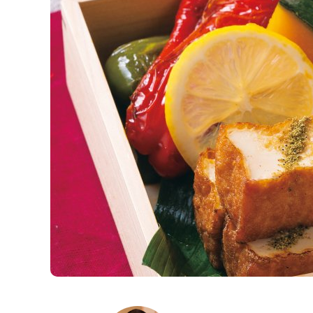
K
エ
デ
ュ
ケ
ー
シ
ョ
ナ
ル
「
み
ん
な
の
き
ょ
う
の
料
理