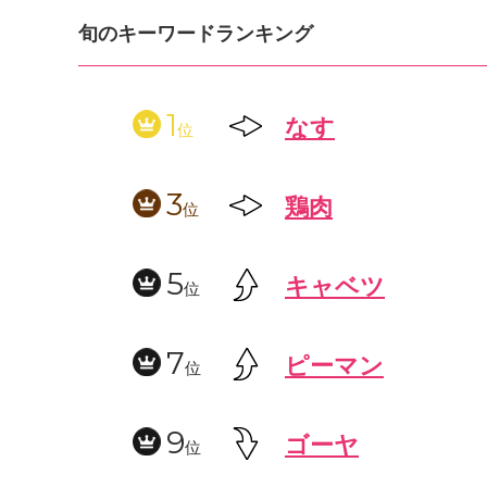
旬のキーワードランキング
1
なす
位
3
鶏肉
位
5
キャベツ
位
7
ピーマン
位
9
ゴーヤ
位