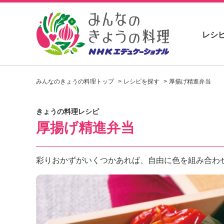
レシ
お
い
みんなのきょうの料理トップ
レシピを探す
厚揚げ精進弁当
し
い
レ
きょうの料理レシピ
シ
厚揚げ精進弁当
ピ
を
見
つ
彩りおかずがいくつかあれば、自由に色を組み合わ
け
よ
う
。
N
H