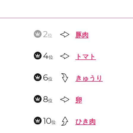
2
豚肉
位
4
トマト
位
6
きゅうり
位
8
卵
位
10
ひき肉
位