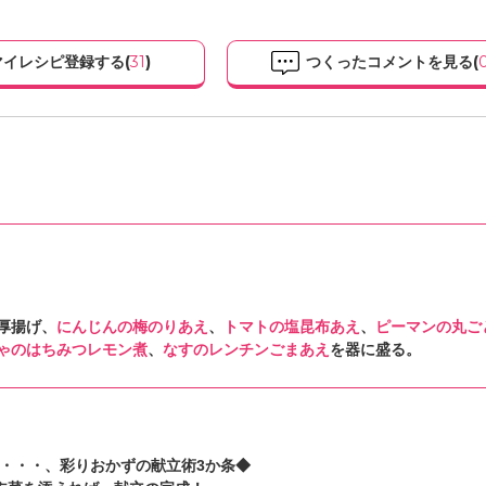
イレシピ登録する(
31
)
つくったコメントを見る(
厚揚げ、
にんじんの梅のりあえ
、
トマトの塩昆布あえ
、
ピーマンの丸ご
ゃのはちみつレモン煮
、
なすのレンチンごまあえ
を器に盛る。
・・・、彩りおかずの献立術3か条◆