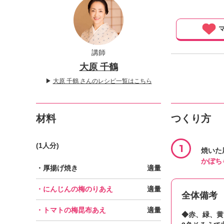
」
マ
講師
大原 千鶴
▶
大原 千鶴 さんのレシピ一覧はこちら
材料
つくり方
(1人分)
1
焼いた
かぼち
・厚揚げ焼き
適量
・にんじんの梅のりあえ
適量
全体備考
・トマトの梅昆布あえ
適量
◆赤、緑、黄