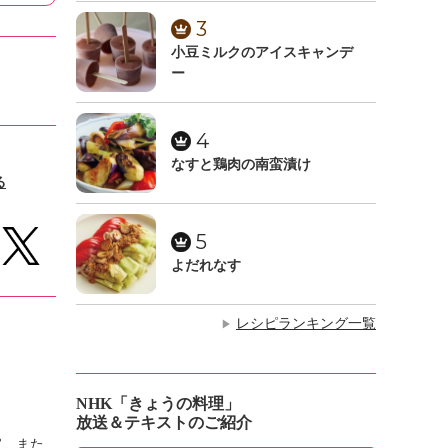
3
小豆ミルクのアイスキャンデ
ー
4
なすと鶏肉の南蛮漬け
る
5
よだれなす
レシピランキング一覧
▶
NHK「きょうの料理」
放送＆テキストのご紹介
家、また