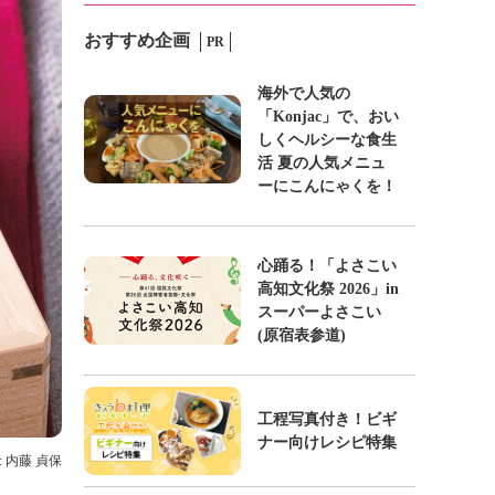
おすすめ企画
PR
海外で人気の
「Konjac」で、おい
しくヘルシーな食生
活 夏の人気メニュ
ーにこんにゃくを！
心踊る！「よさこい
高知文化祭 2026」in
スーパーよさこい
(原宿表参道)
工程写真付き！ビギ
ナー向けレシピ特集
: 内藤 貞保