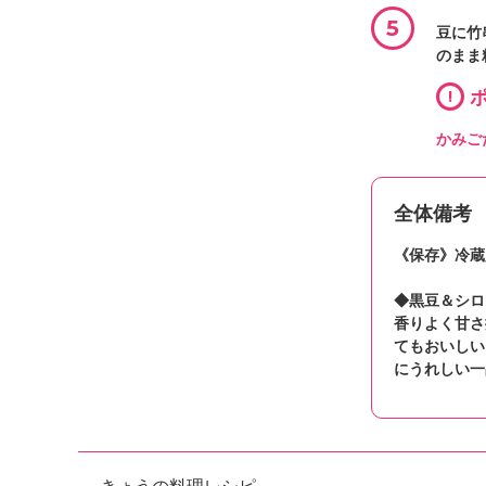
5
豆に竹
のまま
!
ポ
かみご
全体備考
《保存》冷蔵
◆黒豆＆シロ
香りよく甘さ
てもおいしい
にうれしい一