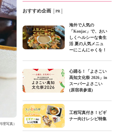
おすすめ企画
PR
海外で人気の
「Konjac」で、おい
しくヘルシーな食生
活 夏の人気メニュ
ーにこんにゃくを！
心踊る！「よさこい
高知文化祭 2026」in
スーパーよさこい
(原宿表参道)
工程写真付き！ビギ
ナー向けレシピ特集
京料理写真）