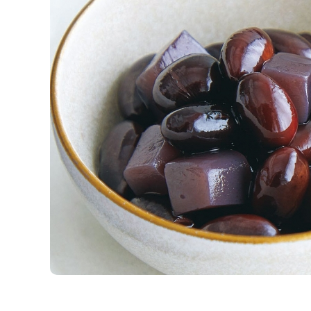
K
エ
デ
ュ
ケ
ー
シ
ョ
ナ
ル
「
み
ん
な
の
き
ょ
う
の
料
理