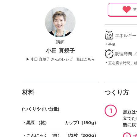
」
マ
エネルギー ／1
講師
＊全量
小田 真規子
調理時間 ／
▶
小田 真規子 さんのレシピ一覧はこちら
＊豆を戻す時間、
材料
つくり方
(つくりやすい分量)
1
黒豆は
立てた
・黒豆
（乾）
カップ1（150g）
態に戻
・こんにゃく
（白）
1/2枚（200g）
!
ポ