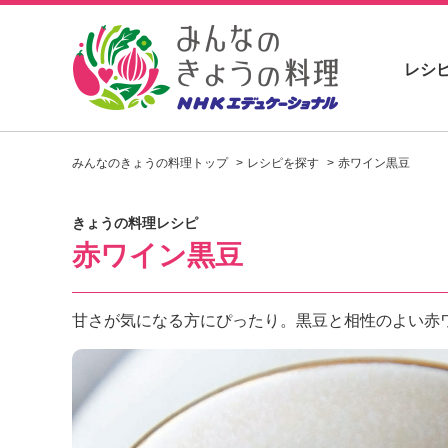
レシ
お
い
みんなのきょうの料理トップ
レシピを探す
赤ワイン黒豆
し
い
レ
きょうの料理レシピ
シ
赤ワイン黒豆
ピ
を
見
つ
甘さが気になる方にぴったり。黒豆と相性のよい赤
け
よ
う
。
N
H