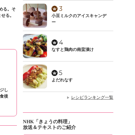
3
める。そ
ませる。
小豆ミルクのアイスキャンデ
ー
4
なすと鶏肉の南蛮漬け
5
よだれなす
ジし
食後
レシピランキング一覧
▶
NHK「きょうの料理」
放送＆テキストのご紹介