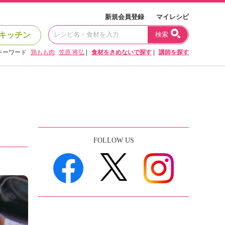
新規会員登録
マイレシピ
キッチン
検索
キーワード
鶏もも肉
笠原 将弘
|
食材をきめないで探す
|
講師を探す
FOLLOW US