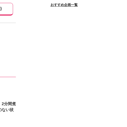
おすすめ企画一覧
1
)
、2分間煮
のない状