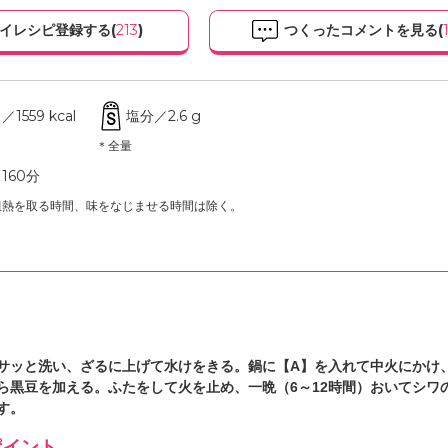
イレシピ登録する(
213
)
つくったコメントを見る(
559 kcal
塩分／2.6 g
＊全量
160分
粗熱を取る時間、味をなじませる時間は除く。
サッと洗い、ざるに上げて水けをきる。鍋に【A】を入れて中火にかけ
ら黒豆を加える。ふたをして火を止め、一晩（6～12時間）おいてシワ
す。
イント