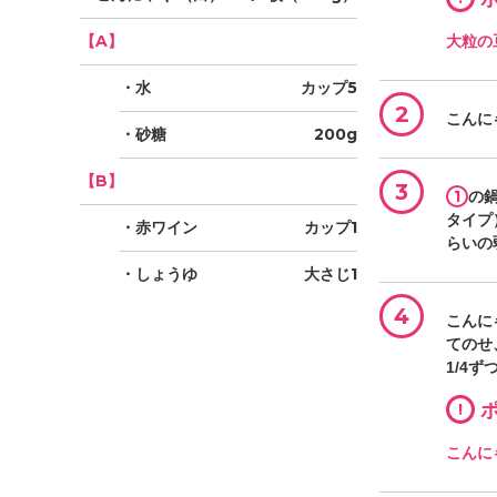
【A】
大粒の
・水
カップ5
2
こんに
・砂糖
200g
【B】
3
1
の
タイプ
・赤ワイン
カップ1
らいの
・しょうゆ
大さじ1
4
こんに
てのせ
1/4
!
ポ
こんに