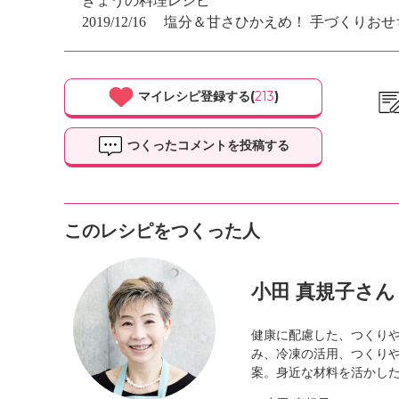
きょうの料理レシピ
2019/12/16
塩分＆甘さひかえめ！ 手づくりおせ
マイレシピ登録する(
213
)
つくったコメントを投稿する
このレシピをつくった人
小田 真規子さん
健康に配慮した、つくり
み、冷凍の活用、つくり
案。身近な材料を活かし