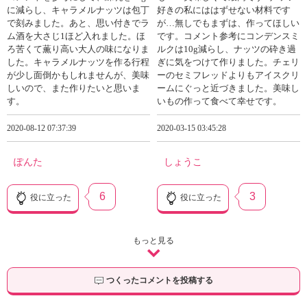
に減らし、キャラメルナッツは包丁
好きの私にははずせない材料です
で刻みました。あと、思い付きでラ
が…無しでもまずは、作ってほしい
ム酒を大さじ1ほど入れました。ほ
です。コメント参考にコンデンスミ
ろ苦くて薫り高い大人の味になりま
ルクは10g減らし、ナッツの砕き過
した。キャラメルナッツを作る行程
ぎに気をつけて作りました。チェリ
が少し面倒かもしれませんが、美味
ーのセミフレッドよりもアイスクリ
しいので、また作りたいと思いま
ームにぐっと近づきました。美味し
す。
いもの作って食べて幸せです。
2020-08-12 07:37:39
2020-03-15 03:45:28
ぽんた
しょうこ
6
3
役に立った
役に立った
もっと見る
つくったコメントを投稿する