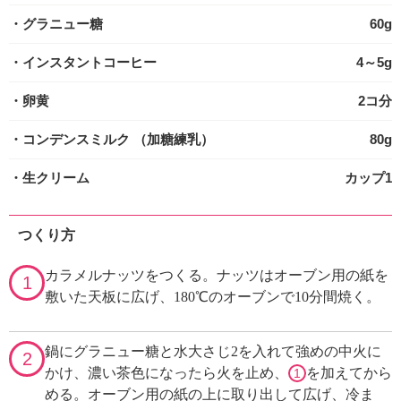
・グラニュー糖
60g
・インスタントコーヒー
4～5g
・卵黄
2コ分
・コンデンスミルク
（加糖練乳）
80g
・生クリーム
カップ1
つくり方
カラメルナッツをつくる。ナッツはオーブン用の紙を
1
敷いた天板に広げ、180℃のオーブンで10分間焼く。
鍋にグラニュー糖と水大さじ2を入れて強めの中火に
2
かけ、濃い茶色になったら火を止め、
を加えてから
1
める。オーブン用の紙の上に取り出して広げ、冷ま