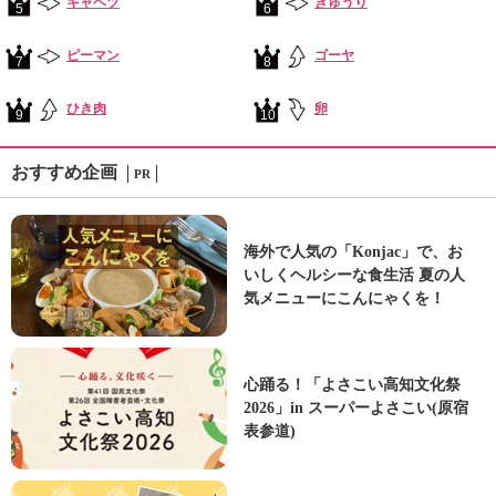
キャベツ
きゅうり
5
6
ピーマン
ゴーヤ
7
8
ひき肉
卵
9
10
おすすめ企画
PR
海外で人気の「Konjac」で、お
いしくヘルシーな食生活 夏の人
気メニューにこんにゃくを！
心踊る！「よさこい高知文化祭
2026」in スーパーよさこい(原宿
表参道)