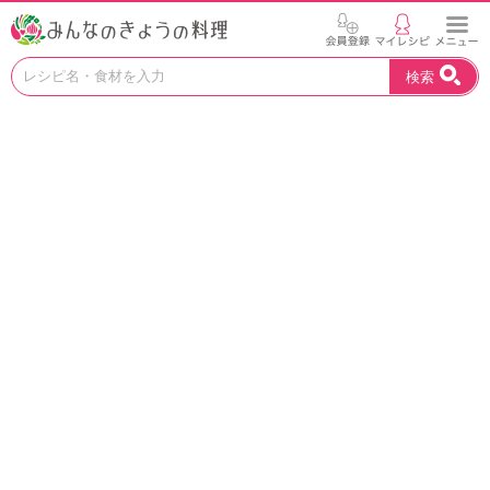
お
検索
い
し
い
レ
シ
ピ
を
見
つ
け
よ
う
。
N
H
K
エ
デ