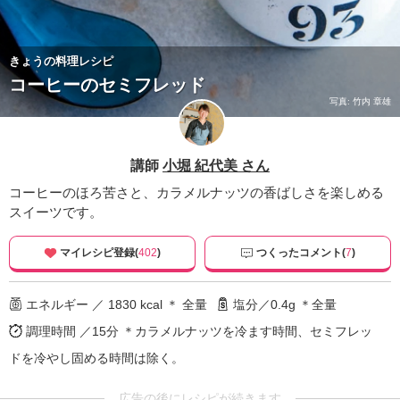
きょうの料理レシピ
コーヒーのセミフレッド
写真: 竹内 章雄
講師
小堀 紀代美 さん
コーヒーのほろ苦さと、カラメルナッツの香ばしさを楽しめる
スイーツです。
マイレシピ登録(
402
)
つくったコメント(
7
)
エネルギー ／ 1830 kcal ＊ 全量
塩分／0.4g ＊全量
調理時間 ／15分
＊カラメルナッツを冷ます時間、セミフレッ
ドを冷やし固める時間は除く。
広告の後にレシピが続きます