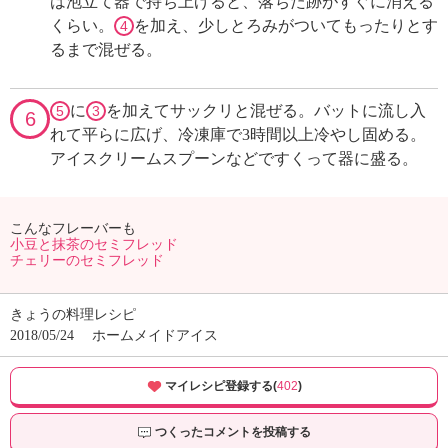
は泡立て器で持ち上げると、落ちた跡がすぐに消える
くらい。
を加え、少しとろみがついてもったりとす
4
るまで混ぜる。
に
を加えてサックリと混ぜる。バットに流し入
5
3
6
れて平らに広げ、冷凍庫で3時間以上冷やし固める。
アイスクリームスプーンなどですくって器に盛る。
こんなフレーバーも
小豆と抹茶のセミフレッド
チェリーのセミフレッド
きょうの料理レシピ
2018/05/24
ホームメイドアイス
マイレシピ登録する(
402
)
つくったコメントを投稿する