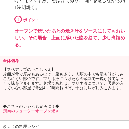
時々【マリネ液】をはけでぬり、両面を返しながら約
1時間焼く。
!
ポイント
オーブンで焼いたあとの焼き汁をソースにしてもおい
しい。その場合、上面に浮いた脂を捨て、少し煮詰め
る。
全体備考
【スペアリブの下ごしらえ】
片側が骨で厚みもあるので、脂も多く、肉類の中でも最も味がしみ
こみにくい部位です。マリネ液につけたら冷蔵庫で一晩かけてゆっ
くり味を含ませます。冬場であれば、マリネ液につけて、暖房の入
っていない部屋で常温4～5時間おけば、十分に味がしみこみます。
◆こちらのレシピも参考に！◆
鶏肉のジューシーオーブン焼き
きょうの料理レシピ