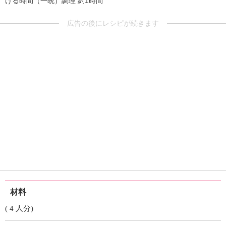
ける時間（一晩）調理 約1時間
広告の後にレシピが続きます
材料
( 4 人分)