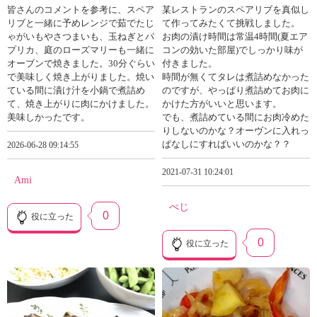
皆さんのコメントを参考に、スペア
某レストランのスペアリブを真似し
リブと一緒に予めレンジで茹でたじ
て作ってみたくて挑戦しました。
ゃがいもやさつまいも、玉ねぎとパ
お肉の漬け時間は常温4時間(夏エア
プリカ、庭のローズマリーも一緒に
コンの効いた部屋)でしっかり味が
オーブンで焼きました。30分ぐらい
付きました。
で美味しく焼き上がりました。焼い
時間が無くてタレは煮詰めなかった
ている間に漬け汁を小鍋で煮詰め
のですが、やっぱり煮詰めてお肉に
て、焼き上がりに肉にかけました。
かけた方がいいと思います。
美味しかったです。
でも、煮詰めている間にお肉冷めた
りしないのかな？オーヴンに入れっ
ぱなしにすればいいのかな？？
2026-06-28 09:14:55
2021-07-31 10:24:01
Ami
ぺじ
0
役に立った
0
役に立った