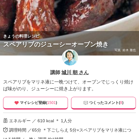
きょうの料理レシピ
スペアリブのジューシーオーブン焼き
写真: 鈴木 雅也
講師
城川 朝 さん
スペアリブをマリネ液に一晩つけて、オーブンでじっくり焼け
ば味がのり、ジューシーに焼き上がります。
マイレシピ登録(
1501
)
つくったコメント(
8
)
エネルギー ／ 610 kcal ＊ 1人分
調理時間 ／65分
＊下ごしらえ 5分+スペアリブをマリネ液につ