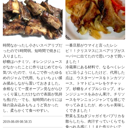
時間なかったし小さいスペアリブだ
一番旦那がウマイと言ったレシ
ったので1時間弱。短時間で焼きに
ピ！！クリスマスにスペアリブがス
入りました。
ーパーに出てたので思いつきで買い
砂糖はハチミツ。オレンジジュース
ました！
がなかったことに作りはじめてから
冷蔵庫にある材料で、なるべくレシ
気づいたので、りんごで作ったゆる
ピに沿うようにしたけど、代用した
めのジャムで代用。ちょいちょい揉
点は、ウスターソースをトンカツソ
み揉みしながら置いておきました。
ース。トマトピューレをケチャッ
余裕なくて一度オーブン見ながらひ
プ。砂糖をメイプルシロップ。オレ
っくり返しただけなので表面が気持
ンジジュースをみかん果汁。チリソ
ち焦げた‥でも、短時間のわりには
ースをヤンニョンジャンてな感じで
味の染み込みもちょうど良かった
やってみましたが、めっちゃ美味し
し、柔らかくて食べやすい。
くできました！
野菜も玉ねぎジャガイモパプリカを
散らしたら、肉汁すっていくらでも
2019-08-09 08:58:35
食べれる感じ！！また作りたいで