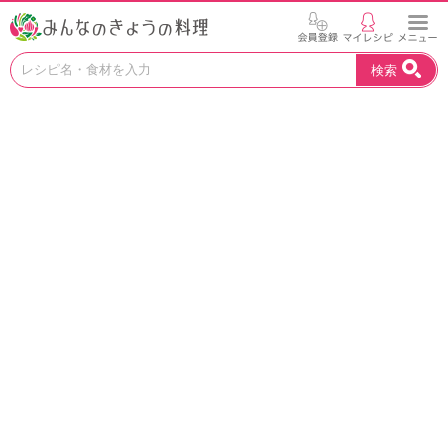
お
検索
い
し
い
レ
シ
ピ
を
見
つ
け
よ
う
。
N
H
K
エ
デ