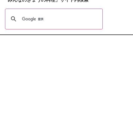
おすすめBooks＆DVDs
おしえて志麻さん!
お助けレシピ100
大原千鶴の
ひとり分ごはん
元気なシニアの野菜たっぷり
たんぱく質も 2品献立