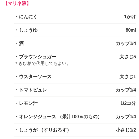
【マリネ液】
・にんにく
1かけ
・しょうゆ
80ml
・酒
カップ1/4
・ブラウンシュガー
大さじ5
＊きび糖で代用してもよい。
・ウスターソース
大さじ1
・トマトピュレ
カップ1/4
・レモン汁
1/2コ分
・オレンジジュース
（果汁100％のもの）
カップ1/4
・しょうが
（すりおろす）
小さじ1/2