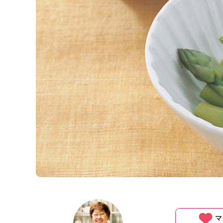
K
エ
デ
ュ
ケ
ー
シ
ョ
ナ
ル
「
み
ん
な
の
き
ょ
う
の
料
理
マ