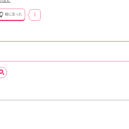
りぼん
役に立った
1