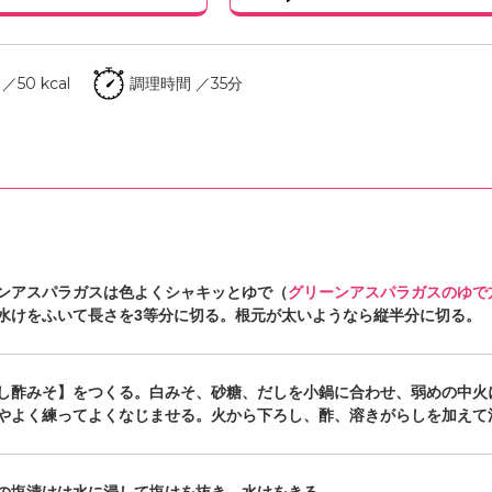
50 kcal
調理時間 ／35分
ンアスパラガスは色よくシャキッとゆで（
グリーンアスパラガスのゆで
水けをふいて長さを3等分に切る。根元が太いようなら縦半分に切る。
し酢みそ】をつくる。白みそ、砂糖、だしを小鍋に合わせ、弱めの中火
やよく練ってよくなじませる。火から下ろし、酢、溶きがらしを加えて