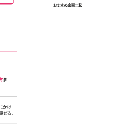
おすすめ企画一覧
方
参
にかけ
混ぜる。