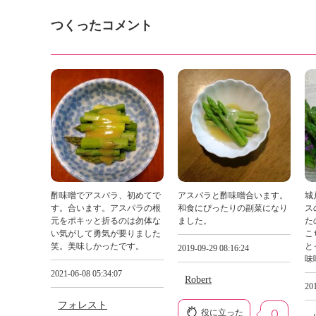
つくったコメント
酢味噌でアスパラ、初めてで
アスパラと酢味噌合います。
城
す。合います。アスパラの根
和食にぴったりの副菜になり
ス
元をポキッと折るのは勿体な
ました。
た
い気がして勇気が要りました
こ
笑。美味しかったです。
と
2019-09-29 08:16:24
味
2021-06-08 05:34:07
Robert
201
フォレスト
役に立った
0