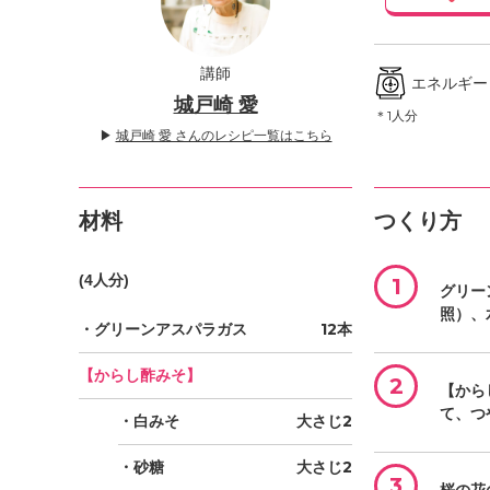
」
講師
エネルギー ／
城戸崎 愛
＊1人分
▶
城戸崎 愛 さんのレシピ一覧はこちら
材料
つくり方
(4人分)
1
グリー
照）、
・グリーンアスパラガス
12本
【からし酢みそ】
2
【から
て、つ
・白みそ
大さじ2
・砂糖
大さじ2
3