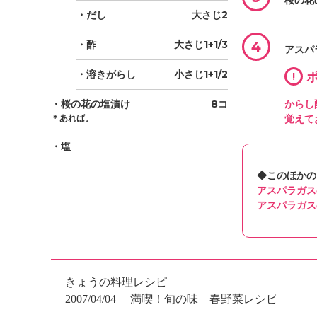
桜の花
・だし
大さじ2
・酢
大さじ1+1/3
4
アスパ
・溶きがらし
小さじ1+1/2
!
ポ
・桜の花の塩漬け
8コ
からし
＊あれば。
覚えて
・塩
◆このほかの
アスパラガス
アスパラガス
きょうの料理レシピ
2007/04/04
満喫！旬の味 春野菜レシピ