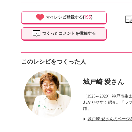
マイレシピ登録する(
193
)
つくったコメントを投稿する
このレシピをつくった人
城戸崎 愛さん
（1925～2020）神
わかりやすく紹介。「ラ
躍。
城戸崎 愛さんのページ
▶