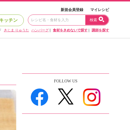
新規会員登録
マイレシピ
キッチン
検索
ド
きじま りゅうた
ハンバーグ
|
食材をきめないで探す
|
講師を探す
FOLLOW US