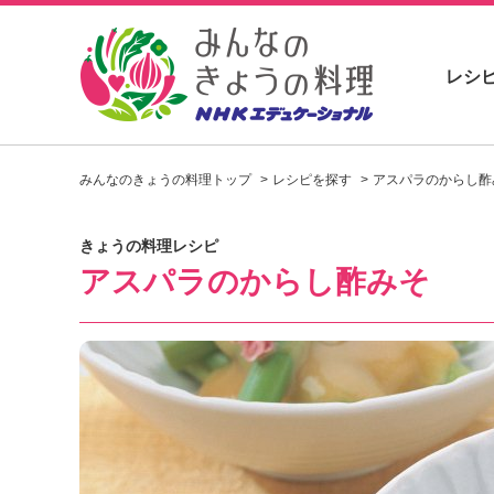
レシ
お
い
みんなのきょうの料理トップ
レシピを探す
アスパラのからし酢
し
い
レ
きょうの料理レシピ
シ
アスパラのからし酢みそ
ピ
を
見
つ
け
よ
う
。
N
H