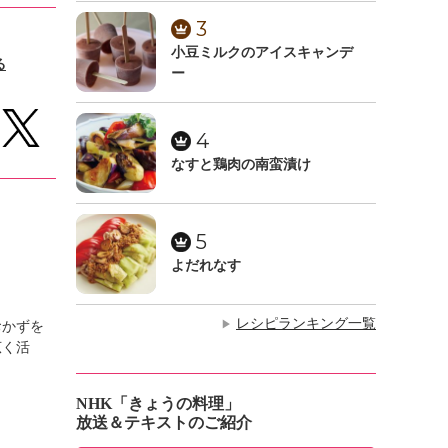
3
小豆ミルクのアイスキャンデ
る
ー
4
なすと鶏肉の南蛮漬け
5
よだれなす
レシピランキング一覧
▶
おかずを
広く活
NHK「きょうの料理」
放送＆テキストのご紹介