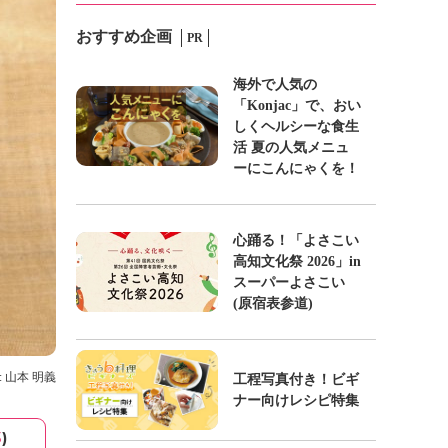
おすすめ企画
PR
海外で人気の
「Konjac」で、おい
しくヘルシーな食生
活 夏の人気メニュ
ーにこんにゃくを！
心踊る！「よさこい
高知文化祭 2026」in
スーパーよさこい
(原宿表参道)
: 山本 明義
工程写真付き！ビギ
ナー向けレシピ特集
3
)