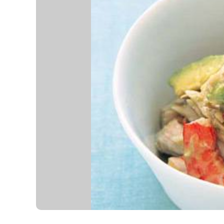
K
エ
デ
ュ
ケ
ー
シ
ョ
ナ
ル
「
み
ん
な
の
き
ょ
う
の
料
理