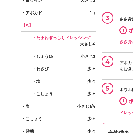
・白ワイン
大さじ2
・アボカド
1コ
3
ささ身
【A】
!
ポ
・たまねぎっしりドレッシング
ささ身
大さじ4
・しょうゆ
小さじ2
4
アボカ
・わさび
少々
をむき
・塩
少々
5
ボウル
・こしょう
少々
!
ポ
・塩
小さじ1/4
ドレッ
・こしょう
少々
・砂糖
少々