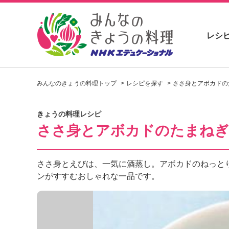
レシ
お
い
みんなのきょうの料理トップ
レシピを探す
ささ身とアボカドの
し
い
レ
きょうの料理レシピ
シ
ささ身とアボカドのたまねぎ
ピ
を
見
つ
ささ身とえびは、一気に酒蒸し。アボカドのねっと
け
ンがすすむおしゃれな一品です。
よ
う
。
N
H