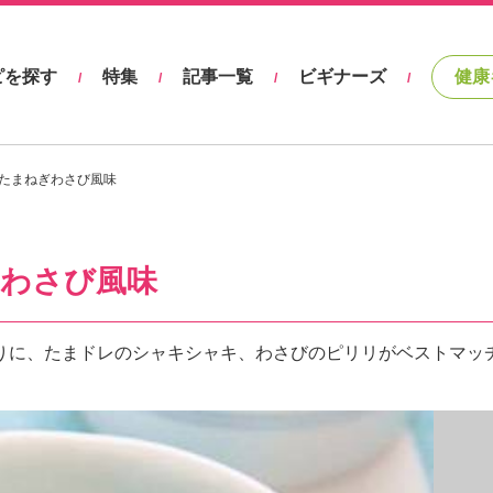
ピを探す
特集
記事一覧
ビギナーズ
健康
/
/
/
/
たまねぎわさび風味
わさび風味
りに、たまドレのシャキシャキ、わさびのピリリがベストマッ