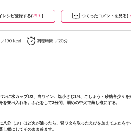
イレシピ登録する(
2991
)
つくったコメントを見る(
1
190 kcal
調理時間 ／20分
パンに水カップ1/2、白ワイン、塩小さじ1/4、こしょう・砂糖各少々を
身を並べ入れる。ふたをして3分間、弱めの中火で蒸し煮にする。
に八分（ぶ）ほど火が通ったら、背ワタを取ったえびを加えてふたをす
蒸し煮にしてそのまま冷ます。