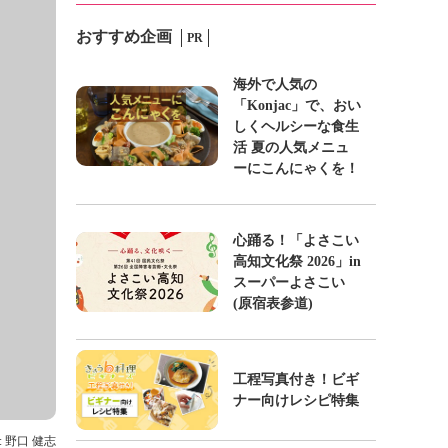
おすすめ企画
PR
海外で人気の
「Konjac」で、おい
しくヘルシーな食生
活 夏の人気メニュ
ーにこんにゃくを！
心踊る！「よさこい
高知文化祭 2026」in
スーパーよさこい
(原宿表参道)
工程写真付き！ビギ
ナー向けレシピ特集
: 野口 健志