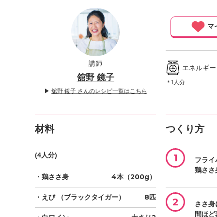
」
マ
講師
エネルギー ／
舘野 鏡子
＊1人分
▶
舘野 鏡子 さんのレシピ一覧はこちら
材料
つくり方
(4人分)
1
フライ
鶏ささ
・鶏ささ身
4本（200g）
・えび
（ブラックタイガー）
8匹
2
ささ身
間ほど