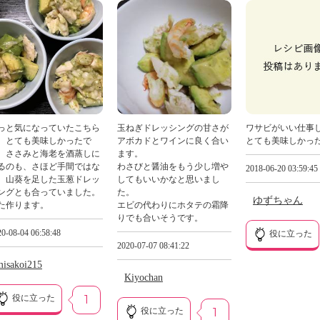
っと気になっていたこちら
玉ねぎドレッシングの甘さが
ワサビがいい仕事
。とても美味しかったで
アボカドとワインに良く合い
とても美味しかっ
。ささみと海老を酒蒸しに
ます。
るのも、さほど手間ではな
わさびと醤油をもう少し増や
2018-06-20 03:59:45
、山葵を足した玉葱ドレッ
してもいいかなと思いまし
ングとも合っていました。
た。
ゆずちゃん
た作ります。
エビの代わりにホタテの霜降
りでも合いそうです。
0-08-04 06:58:48
役に立った
2020-07-07 08:41:22
misakoi215
Kiyochan
役に立った
1
役に立った
1