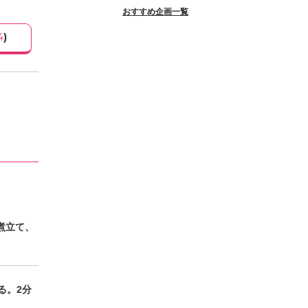
おすすめ企画一覧
4
)
煮立て、
る。2分