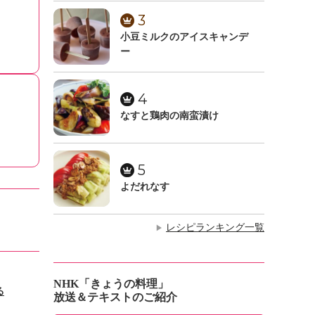
3
小豆ミルクのアイスキャンデ
ー
4
なすと鶏肉の南蛮漬け
5
よだれなす
レシピランキング一覧
▶
NHK「きょうの料理」
る
放送＆テキストのご紹介