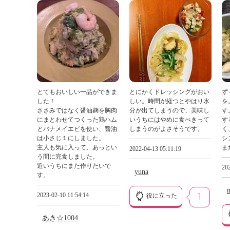
とてもおいしい一品ができま
とにかくドレッシングがおい
ず
した！
しい。時間が経つとやはり水
を
ささみではなく醤油麹を胸肉
分が出てしまうので、美味し
す
にまとわせてつくった鶏ハム
いうちにはやめに食べきって
す
とバナメイエビを使い、醤油
しまうのがよさそうです。
く
は小さじ１にしました。
シ
主人も気に入って、あっとい
ま
2022-04-13 05:11:19
う間に完食しました。
近いうちにまた作りたいで
202
yuna
す。
2023-02-10 11:54:14
役に立った
1
あき☆1004