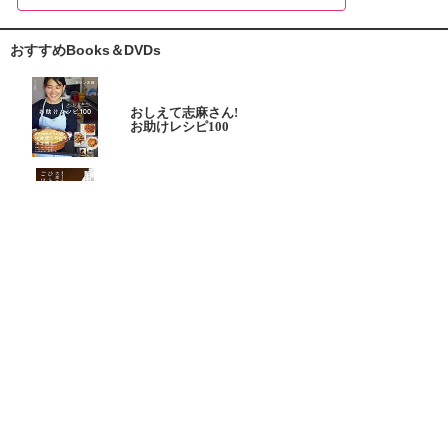
おすすめBooks＆DVDs
おしえて志麻さん!
お助けレシピ100
大原千鶴の
ひとり分ごはん
元気なシニアの野菜たっぷり
たんぱく質も 2品献立
これならできる!
ハツ江おばあちゃんの人気お弁当