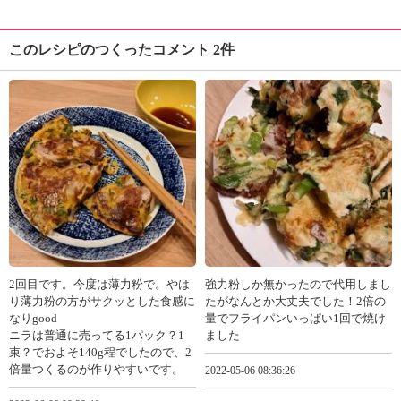
このレシピのつくったコメント 2件
2回目です。今度は薄力粉で。やは
強力粉しか無かったので代用しまし
り薄力粉の方がサクッとした食感に
たがなんとか大丈夫でした！2倍の
なりgood
量でフライパンいっぱい1回で焼け
ニラは普通に売ってる1パック？1
ました
束？でおよそ140g程でしたので、2
倍量つくるのが作りやすいです。
2022-05-06 08:36:26