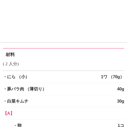
材料
( 2 人分)
・にら
（小）
1ワ （70g）
・豚バラ肉
（薄切り）
40g
・白菜キムチ
30g
【A】
・卵
1コ