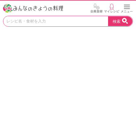
お
検索
い
し
い
レ
シ
ピ
を
見
つ
け
よ
う
。
N
H
K
エ
デ