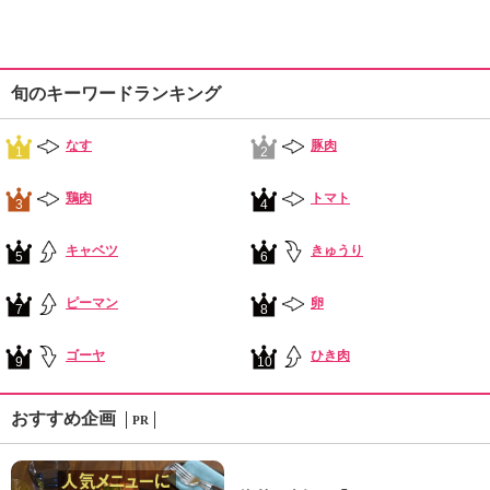
旬のキーワードランキング
なす
豚肉
1
2
鶏肉
トマト
3
4
キャベツ
きゅうり
5
6
ピーマン
卵
7
8
ゴーヤ
ひき肉
9
10
おすすめ企画
PR