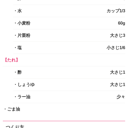
・水
カップ1/3
・小麦粉
60g
・片栗粉
大さじ3
・塩
小さじ1/6
【たれ】
・酢
大さじ1
・しょうゆ
大さじ1
・ラー油
少々
・ごま油
つくり方