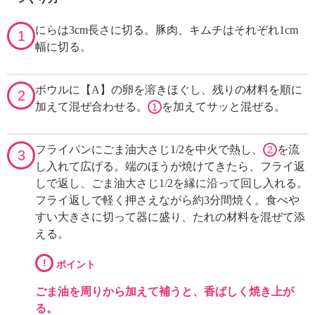
にらは3cm長さに切る。豚肉、キムチはそれぞれ1cm
1
幅に切る。
ボウルに【A】の卵を溶きほぐし、残りの材料を順に
2
加えて混ぜ合わせる。
を加えてサッと混ぜる。
1
フライパンにごま油大さじ1/2を中火で熱し、
を流
2
3
し入れて広げる。端のほうが焼けてきたら、フライ返
しで返し、ごま油大さじ1/2を縁に沿って回し入れる。
フライ返しで軽く押さえながら約3分間焼く。食べや
すい大きさに切って器に盛り、たれの材料を混ぜて添
える。
!
ポイント
ごま油を周りから加えて補うと、香ばしく焼き上が
る。