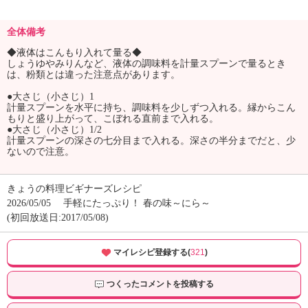
全体備考
◆液体はこんもり入れて量る◆
しょうゆやみりんなど、液体の調味料を計量スプーンで量るとき
は、粉類とは違った注意点があります。
●大さじ（小さじ）1
計量スプーンを水平に持ち、調味料を少しずつ入れる。縁からこん
もりと盛り上がって、こぼれる直前まで入れる。
●大さじ（小さじ）1/2
計量スプーンの深さの七分目まで入れる。深さの半分までだと、少
ないので注意。
きょうの料理ビギナーズレシピ
2026/05/05
手軽にたっぷり！ 春の味～にら～
(初回放送日:2017/05/08)
マイレシピ登録する(
321
)
つくったコメントを投稿する