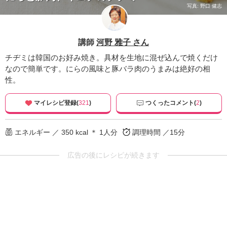
写真: 野口 健志
講師
河野 雅子 さん
チヂミは韓国のお好み焼き。具材を生地に混ぜ込んで焼くだけ
なので簡単です。にらの風味と豚バラ肉のうまみは絶好の相
性。
マイレシピ登録(
321
)
つくったコメント(
2
)
エネルギー ／ 350 kcal ＊ 1人分
調理時間 ／15分
広告の後にレシピが続きます