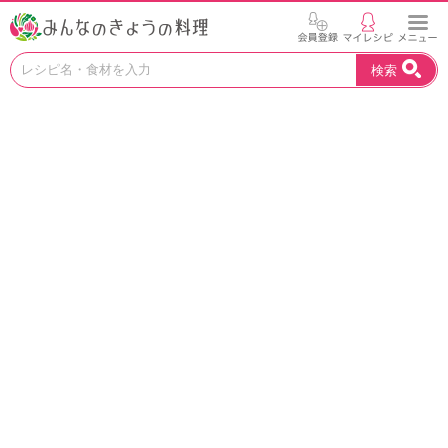
お
検索
い
し
い
レ
シ
ピ
を
見
つ
け
よ
う
。
N
H
K
エ
デ