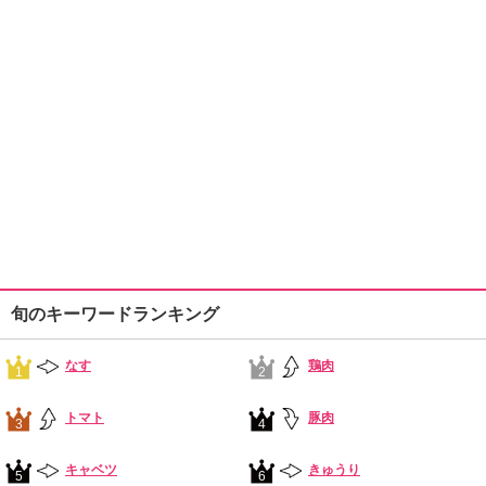
旬のキーワードランキング
なす
鶏肉
1
2
トマト
豚肉
3
4
キャベツ
きゅうり
5
6