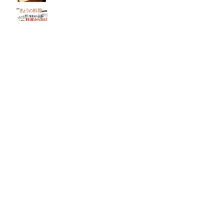
元気なシニアの野菜たっぷり
たんぱく質も 2品献立
これならできる!
ハツ江おばあちゃんの人気お弁当
ハツ江おばあちゃんの
電子レンジでラクラクごはん
ページトップへ
ヘルプ
ご意見お問い合わせ