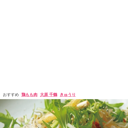
おすすめ
鶏もも肉
大原 千鶴
きゅうり