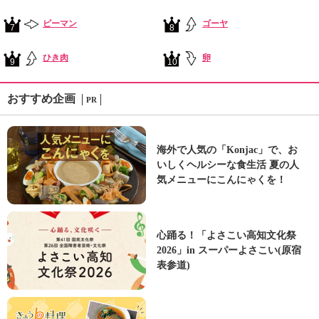
ピーマン
ゴーヤ
7
8
ひき肉
卵
9
10
おすすめ企画
PR
海外で人気の「Konjac」で、お
いしくヘルシーな食生活 夏の人
気メニューにこんにゃくを！
心踊る！「よさこい高知文化祭
2026」in スーパーよさこい(原宿
表参道)