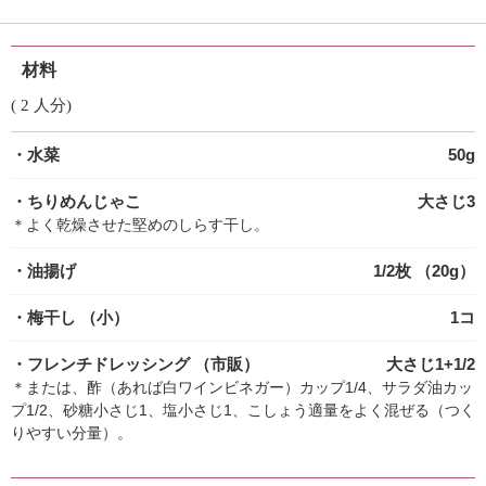
材料
( 2 人分)
・水菜
50g
・ちりめんじゃこ
大さじ3
＊よく乾燥させた堅めのしらす干し。
・油揚げ
1/2枚 （20g）
・梅干し
（小）
1コ
・フレンチドレッシング
（市販）
大さじ1+1/2
＊または、酢（あれば白ワインビネガー）カップ1/4、サラダ油カッ
プ1/2、砂糖小さじ1、塩小さじ1、こしょう適量をよく混ぜる（つく
りやすい分量）。