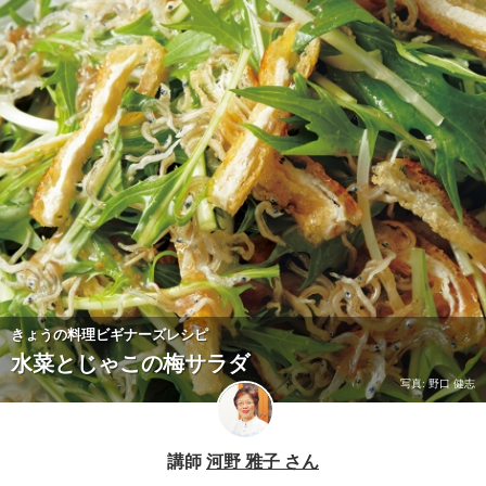
きょうの料理ビギナーズレシピ
水菜とじゃこの梅サラダ
写真: 野口 健志
講師
河野 雅子 さん