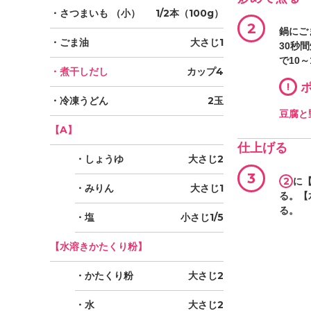
・さつまいも
（小）
1/2本（100g）
2
鍋にご
・ごま油
大さじ1
30秒
で10
・煮干しだし
カップ4
!
ポ
・冷凍うどん
2玉
豆腐と
【A】
仕上げる
・しょうゆ
大さじ2
3
2
に
・みりん
大さじ1
る。【
る。
・塩
小さじ1/5
【水溶きかたくり粉】
・かたくり粉
大さじ2
・水
大さじ2