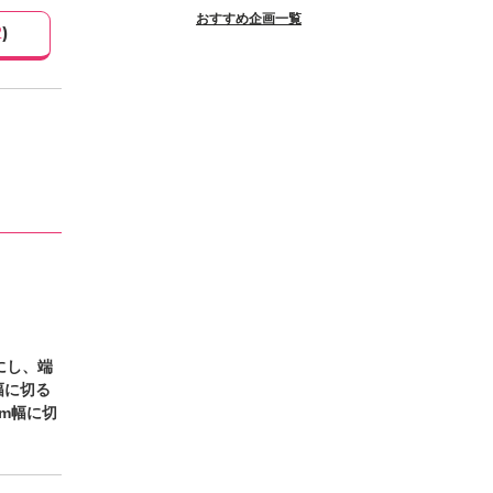
おすすめ企画一覧
2
)
にし、端
幅に切る
m幅に切