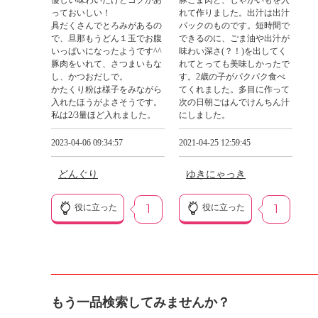
優しい味わいだけどコクがあ
豚こま肉と、じゃがいもを入
っておいしい！
れて作りました。出汁は出汁
具だくさんでとろみがあるの
パックのものです。短時間で
で、旦那もうどん１玉でお腹
できるのに、ごま油や出汁が
いっぱいになったようです^^
味わい深さ(？！)を出してく
豚肉をいれて、さつまいもな
れてとっても美味しかったで
し、かつおだしで。
す。2歳の子がパクパク食べ
かたくり粉は様子をみながら
てくれました。多目に作って
入れたほうがよさそうです。
次の日朝ごはんでけんちん汁
私は2/3量ほど入れました。
にしました。
2023-04-06 09:34:57
2021-04-25 12:59:45
どんぐり
ゆきにゃっき
役に立った
1
役に立った
1
もう一品検索してみませんか？