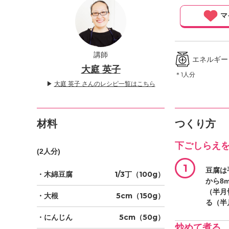
」
マ
講師
エネルギー ／
大庭 英子
＊1人分
▶
大庭 英子 さんのレシピ一覧はこちら
材料
つくり方
下ごしらえ
(2人分)
1
豆腐は
・木綿豆腐
1/3丁（100g）
から8
（半月
・大根
5cm（150g）
る（半
・にんじん
5cm（50g）
炒めて煮る