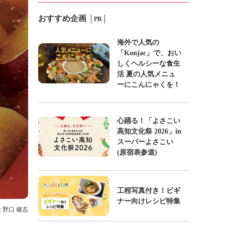
おすすめ企画
PR
海外で人気の
「Konjac」で、おい
しくヘルシーな食生
活 夏の人気メニュ
ーにこんにゃくを！
心踊る！「よさこい
高知文化祭 2026」in
スーパーよさこい
(原宿表参道)
工程写真付き！ビギ
ナー向けレシピ特集
: 野口 健志