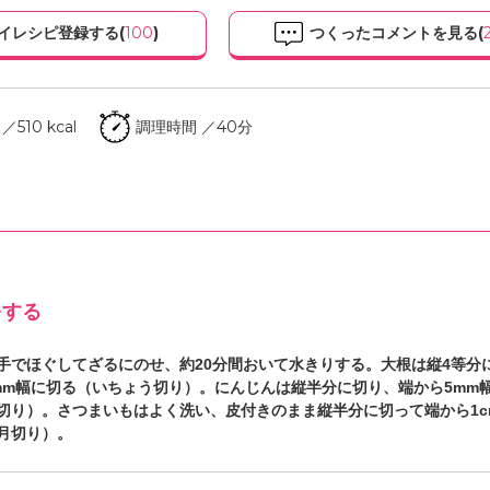
イレシピ登録する(
100
)
つくったコメントを見る(
510 kcal
調理時間 ／40分
をする
手でほぐしてざるにのせ、約20分間おいて水きりする。大根は縦4等分
mm幅に切る（いちょう切り）。にんじんは縦半分に切り、端から5mm
切り）。さつまいもはよく洗い、皮付きのまま縦半分に切って端から1c
月切り）。