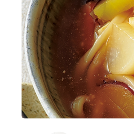
K
エ
デ
ュ
ケ
ー
シ
ョ
ナ
ル
「
み
ん
な
の
き
ょ
う
の
料
理