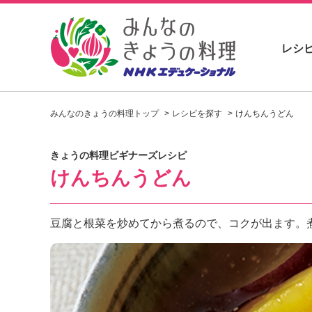
レシ
お
い
みんなのきょうの料理トップ
レシピを探す
けんちんうどん
し
い
レ
きょうの料理ビギナーズレシピ
シ
けんちんうどん
ピ
を
見
つ
豆腐と根菜を炒めてから煮るので、コクが出ます。
け
よ
う
。
N
H