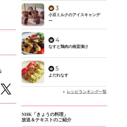
3
小豆ミルクのアイスキャンデ
ー
4
なすと鶏肉の南蛮漬け
5
る
よだれなす
レシピランキング一覧
▶
NHK「きょうの料理」
放送＆テキストのご紹介