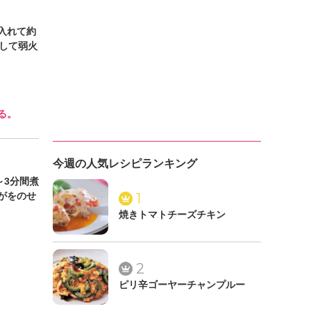
入れて約
して弱火
る。
今週の人気レシピランキング
～3分間煮
がをのせ
1
焼きトマトチーズチキン
2
ピリ辛ゴーヤーチャンプルー