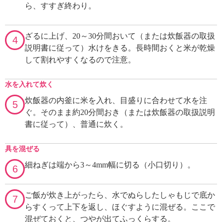
ら、すすぎ終わり。
ざるに上げ、20～30分間おいて（または炊飯器の取扱
4
説明書に従って）水けをきる。長時間おくと米が乾燥
して割れやすくなるので注意。
水を入れて炊く
炊飯器の内釜に米を入れ、目盛りに合わせて水を注
5
ぐ。そのまま約20分間おき（または炊飯器の取扱説明
書に従って）、普通に炊く。
具を混ぜる
細ねぎは端から3～4mm幅に切る（小口切り）。
6
ご飯が炊き上がったら、水でぬらしたしゃもじで底か
7
らすくって上下を返し、ほぐすように混ぜる。ここで
混ぜておくと、つやが出てふっくらする。