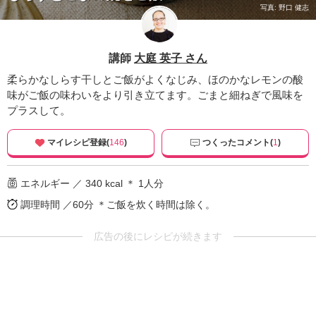
写真: 野口 健志
講師
大庭 英子 さん
柔らかなしらす干しとご飯がよくなじみ、ほのかなレモンの酸
味がご飯の味わいをより引き立てます。ごまと細ねぎで風味を
プラスして。
マイレシピ登録(
146
)
つくったコメント(
1
)
エネルギー ／ 340 kcal ＊ 1人分
調理時間 ／60分
＊ご飯を炊く時間は除く。
広告の後にレシピが続きます