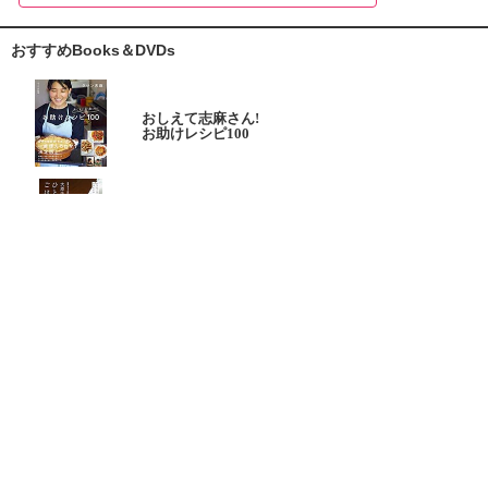
おすすめBooks＆DVDs
おしえて志麻さん!
お助けレシピ100
大原千鶴の
ひとり分ごはん
元気なシニアの野菜たっぷり
たんぱく質も 2品献立
これならできる!
ハツ江おばあちゃんの人気お弁当