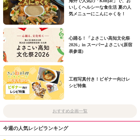
海外で人気の「Konjac」で、お
いしくヘルシーな食生活 夏の人
気メニューにこんにゃくを！
心踊る！「よさこい高知文化祭
2026」in スーパーよさこい(原宿
表参道)
工程写真付き！ビギナー向けレ
シピ特集
おすすめ企画一覧
今週の人気レシピランキング