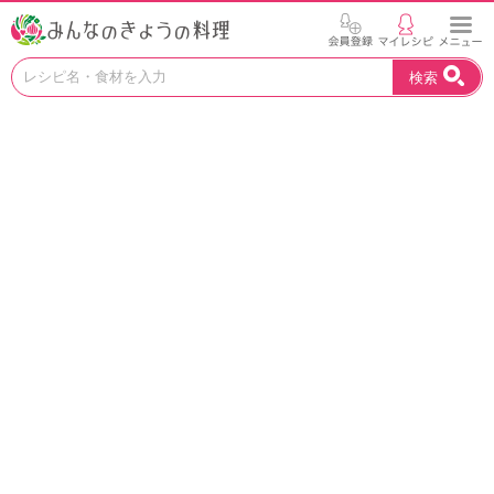
お
検索
い
し
い
レ
シ
ピ
を
見
つ
け
よ
う
。
N
H
K
エ
デ