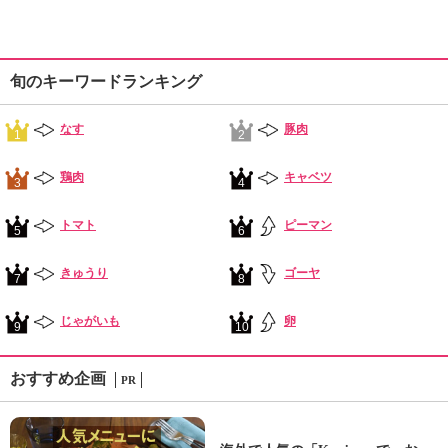
旬のキーワードランキング
なす
豚肉
1
2
鶏肉
キャベツ
3
4
トマト
ピーマン
5
6
きゅうり
ゴーヤ
7
8
じゃがいも
卵
9
10
おすすめ企画
PR