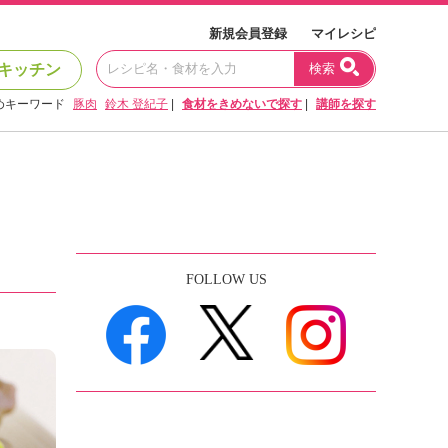
新規会員登録
マイレシピ
キッチン
検索
めキーワード
豚肉
鈴木 登紀子
|
食材をきめないで探す
|
講師を探す
FOLLOW US