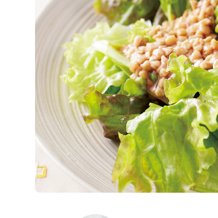
K
エ
デ
ュ
ケ
ー
シ
ョ
ナ
ル
「
み
ん
な
の
き
ょ
う
の
料
理