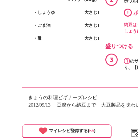
ボウル
・しょうゆ
大さじ1
!
ポ
納豆は
・ごま油
大さじ1
しょう
・酢
大さじ1
盛りつける
3
1
の
り、【
きょうの料理ビギナーズレシピ
2012/09/13
豆腐から納豆まで 大豆製品を味わ
マイレシピ登録する(
56
)