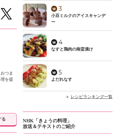
3
小豆ミルクのアイスキャンデ
ー
4
なすと鶏肉の南蛮漬け
5
、おつま
料理を提
よだれなす
レシピランキング一覧
▶
する
NHK「きょうの料理」
放送＆テキストのご紹介