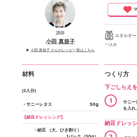
」
マ
講師
エネルギー ／
小田 真規子
＊1人分
▶
小田 真規子 さんのレシピ一覧はこちら
材料
つくり方
下ごしらえ
(2人分)
1
サニー
・サニーレタス
50g
を入れ
【納豆ドレッシング】
納豆ドレッ
・納豆
（大、ひき割り）
2
1パック（50g）