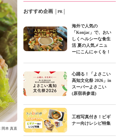
おすすめ企画
PR
海外で人気の
「Konjac」で、おい
しくヘルシーな食生
活 夏の人気メニュ
ーにこんにゃくを！
心踊る！「よさこい
高知文化祭 2026」in
スーパーよさこい
(原宿表参道)
工程写真付き！ビギ
ナー向けレシピ特集
: 岡本 真直