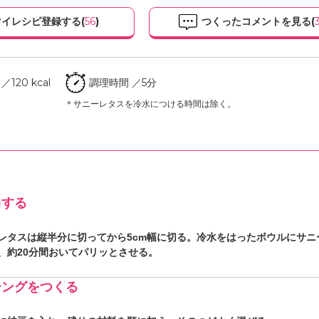
イレシピ登録する(
56
)
つくったコメントを見る(
120 kcal
調理時間 ／5分
＊サニーレタスを冷水につける時間は除く。
をする
レタスは縦半分に切ってから5cm幅に切る。冷水をはったボウルにサニ
、約20分間おいてパリッとさせる。
シングをつくる