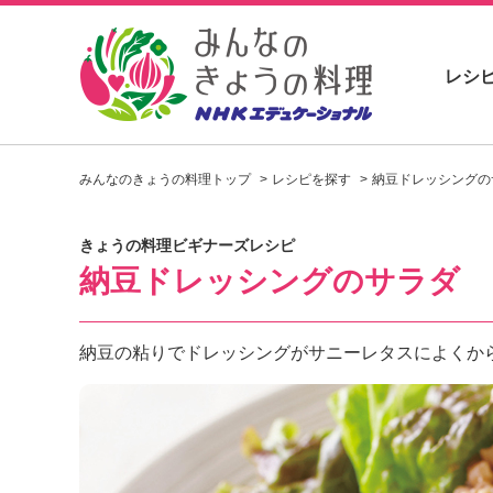
レシ
お
い
みんなのきょうの料理トップ
レシピを探す
納豆ドレッシングの
し
い
レ
きょうの料理ビギナーズレシピ
シ
納豆ドレッシングのサラダ
ピ
を
見
つ
納豆の粘りでドレッシングがサニーレタスによくか
け
よ
う
。
N
H