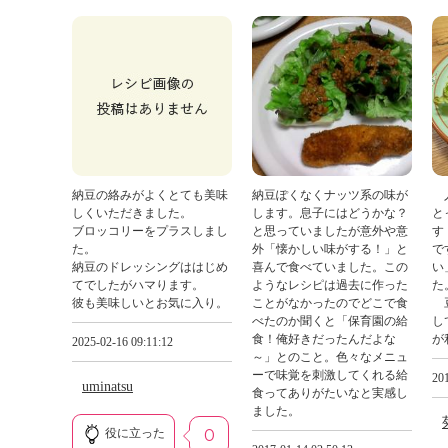
納豆の絡みがよくとても美味
納豆ぽくなくナッツ系の味が
人
しくいただきました。
します。息子にはどうかな？
と
ブロッコリーをプラスしまし
と思っていましたが意外や意
す
た。
外「懐かしい味がする！」と
で
納豆のドレッシングははじめ
喜んで食べていました。この
い
てでしたがハマります。
ようなレシピは過去に作った
た
彼も美味しいとお気に入り。
ことがなかったのでどこで食
豆
べたのか聞くと「保育園の給
し
食！俺好きだったんだよな
が
2025-02-16 09:11:12
～」とのこと。色々なメニュ
ーで味覚を刺激してくれる給
201
uminatsu
食ってありがたいなと実感し
ました。
役に立った
0