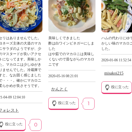
セリはありませんでした。
美味しくできました
ハムの代わりにゆ
ヨネーズ主体の大道のマカ
酢は白ワインビネガーにしま
かしい味のマカロ
ニサラダのようですが、少
した
した。
のマスタードが良いアクセ
はや茹でのマカロニは美味し
トになってます。美味しか
くないので昔ながらのマカロ
2020-01-06 11:52:54
た。マカロニは少しゆがき
ニです
りませんでした。冷蔵庫で
misakoi215
すと、なお固く感じました
2020-05-16 08:21:01
で・・・。確かにマカロニ
柔らかめが良さそうです。
役に立った
かんとく
1-04-09 12:04:10
役に立った
1
フォレスト
役に立った
0