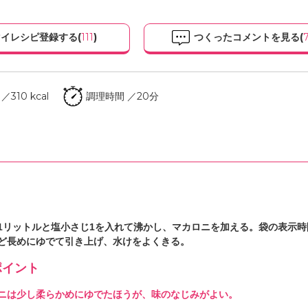
イレシピ登録する(
111
)
つくったコメントを見る(
310 kcal
調理時間 ／20分
1リットルと塩小さじ1を入れて沸かし、マカロニを加える。袋の表示時
ど長めにゆでて引き上げ、水けをよくきる。
イント
ニは少し柔らかめにゆでたほうが、味のなじみがよい。