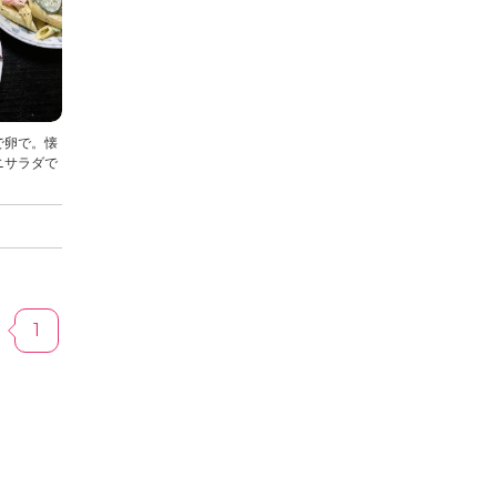
で卵で。懐
ニサラダで
1