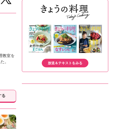
理教室を
れた。
放送＆テキストをみる
する