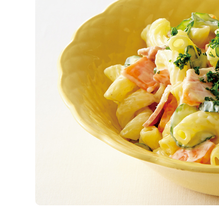
K
エ
デ
ュ
ケ
ー
シ
ョ
ナ
ル
「
み
ん
な
の
き
ょ
う
の
料
理