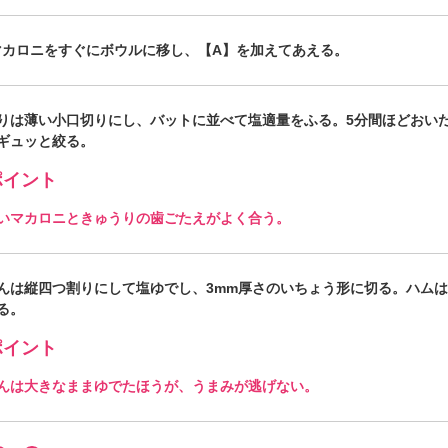
マカロニをすぐにボウルに移し、【A】を加えてあえる。
りは薄い小口切りにし、バットに並べて塩適量をふる。5分間ほどおい
ギュッと絞る。
イント
いマカロニときゅうりの歯ごたえがよく合う。
んは縦四つ割りにして塩ゆでし、3mm厚さのいちょう形に切る。ハムは1
る。
イント
んは大きなままゆでたほうが、うまみが逃げない。