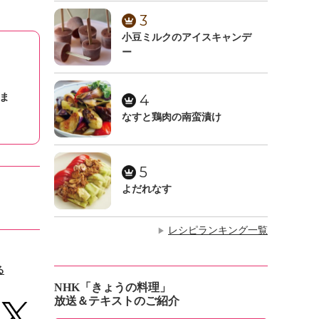
3
小豆ミルクのアイスキャンデ
ー
ま
4
なすと鶏肉の南蛮漬け
5
よだれなす
レシピランキング一覧
▶
る
NHK「きょうの料理」
放送＆テキストのご紹介