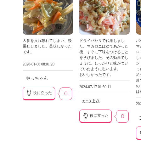
人参を入れ忘れてしまい、後
ドライパセリで代用しまし
パ
乗せしました。美味しかった
た。マカロニはゆであがった
マ
です。
後、すぐに下味をつけること
ロ
を学びました。その効果でし
し
ょうね。しっかりと味がつい
ン
2026-01-06 08:01:20
ていたように思います。
っ
おいしかったです。
足
やっちゃん
冷
の
2024-07-17 01:50:11
は
役に立った
0
かつまさ
202
役に立った
0