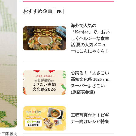
おすすめ企画
PR
海外で人気の
「Konjac」で、おい
しくヘルシーな食生
活 夏の人気メニュ
ーにこんにゃくを！
心踊る！「よさこい
高知文化祭 2026」in
スーパーよさこい
(原宿表参道)
工程写真付き！ビギ
ナー向けレシピ特集
: 工藤 雅夫