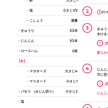
・酢
大さじ1
・塩
小さじ1/2
2
1
の
・こしょう
適量
3
きゅう
・きゅうり
1/2本
水けを
・にんじん
1/2本
!
ポ
・ロースハム
2枚
柔らか
【B】
4
にんじ
・マヨネーズ
大さじ4
方に切
・マスタード
小さじ1
!
ポ
・パセリ
（みじん切り）
小さじ2
にんじ
・塩