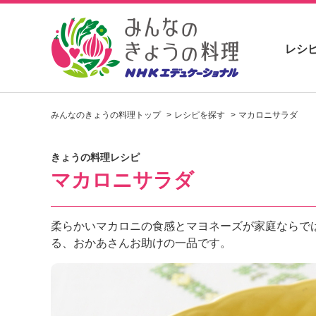
レシ
お
い
みんなのきょうの料理トップ
レシピを探す
マカロニサラダ
し
い
レ
きょうの料理レシピ
シ
マカロニサラダ
ピ
を
見
つ
柔らかいマカロニの食感とマヨネーズが家庭ならで
け
る、おかあさんお助けの一品です。
よ
う
。
N
H