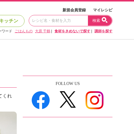
新規会員登録
マイレシピ
キッチン
検索
ーワード
ごはんもの
大原 千鶴
|
食材をきめないで探す
|
講師を探す
FOLLOW US
てくれ