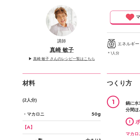
」
マ
講師
エネルギー ／
真崎 敏子
＊1人分
▶
真崎 敏子 さんのレシピ一覧はこちら
材料
つくり方
(2人分)
1
鍋に水
分間ほ
・マカロニ
50g
!
ポ
【A】
マカロ