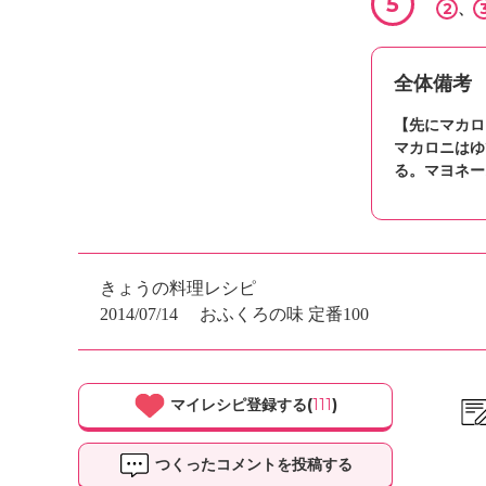
5
2
、
全体備考
【先にマカロ
マカロニはゆ
る。マヨネー
きょうの料理レシピ
2014/07/14
おふくろの味 定番100
マイレシピ登録する(
111
)
つくったコメントを投稿する