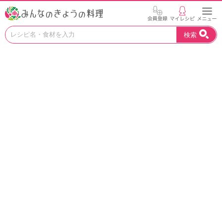
お
検索
い
し
い
レ
シ
ピ
を
見
つ
け
よ
う
。
N
H
K
エ
デ