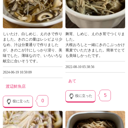
しいたけ、白しめじ、えのきで作り
舞茸、しめじ、えのき茸でつくりま
ました。きのこの量はレシピより少
した。
なめ、汁は分量通りで作りました
大根おろしと一緒にきのこぶっかけ
が、きのこが汁にしっかり浸り、美
蕎麦でいただきました。簡単でとて
味でした。薄味なので、いろいろな
も美味しかったです。
献立に合いそうです。
2022-08-10 05:38:56
2024-06-19 10:59:09
あて
渡辺鮮魚店
5
役に立った
0
役に立った