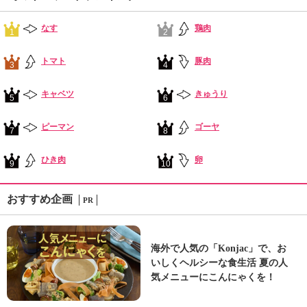
なす
鶏肉
1
2
トマト
豚肉
3
4
キャベツ
きゅうり
5
6
ピーマン
ゴーヤ
7
8
ひき肉
卵
9
10
おすすめ企画
PR
海外で人気の「Konjac」で、お
いしくヘルシーな食生活 夏の人
気メニューにこんにゃくを！