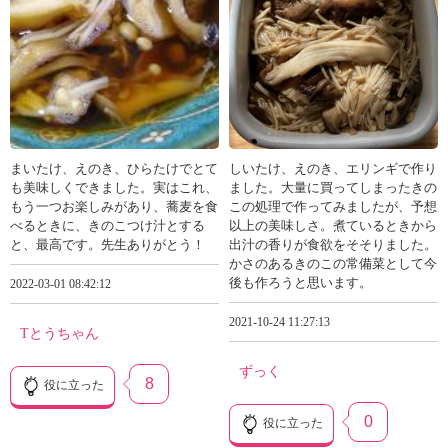
まいたけ、えのき、ひらたけでとて
しいたけ、えのき、エリンギで作り
も美味しくできました。実はこれ、
ました。大量に買ってしまったきの
もう一つお楽しみがあり、蕎麦を食
この処理で作ってみましたが、予想
べるときに、きのこつけ汁とする
以上の美味しさ。煮ているときから
と、最高です。先生ありがとう！
出汁の香りが食欲をそそりました。
かさのあるきのこの常備菜として今
後も作ろうと思います。
2022-03-01 08:42:12
2021-10-24 11:27:13
Tとうちゃん
ずっく
8
役に立った
0
役に立った