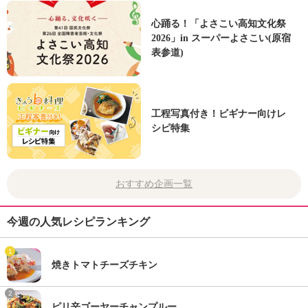
心踊る！「よさこい高知文化祭
2026」in スーパーよさこい(原宿
表参道)
工程写真付き！ビギナー向けレ
シピ特集
おすすめ企画一覧
今週の人気レシピランキング
1
焼きトマトチーズチキン
2
ピリ辛ゴーヤーチャンプルー