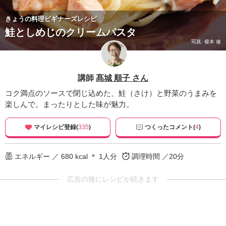
きょうの料理ビギナーズレシピ
鮭としめじのクリームパスタ
写真: 榎本 修
講師
髙城 順子 さん
コク満点のソースで閉じ込めた、鮭（さけ）と野菜のうまみを
楽しんで。まったりとした味が魅力。
マイレシピ登録(
335
)
つくったコメント(
4
)
エネルギー ／ 680 kcal ＊ 1人分
調理時間 ／20分
広告の後にレシピが続きます