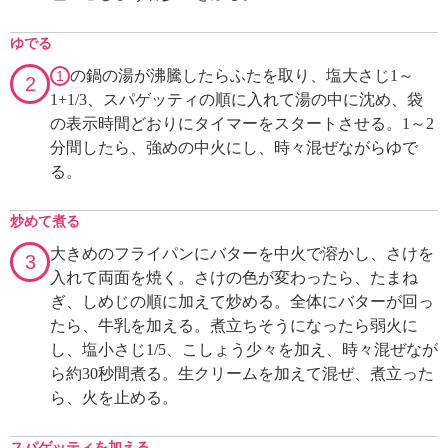
ゆでる
の鍋の湯が沸騰したらふたを取り、塩大さじ1～
1
2
1+1/3、スパゲッティの順に入れて湯の中に沈め、袋
の表示時間どおりにタイマーをスタートさせる。1～2
分間したら、強めの中火にし、時々混ぜながらゆで
る。
炒めて煮る
大きめのフライパンにバターを中火で溶かし、さけを
3
入れて両面を焼く。さけの色が変わったら、たまね
ぎ、しめじの順に加えて炒める。全体にバターが回っ
たら、牛乳を加える。煮立ちそうになったら弱火に
し、塩小さじ1/5、こしょう少々を加え、時々混ぜなが
ら約30秒間煮る。生クリームを加えて混ぜ、煮立った
ら、火を止める。
スパゲッティを加える