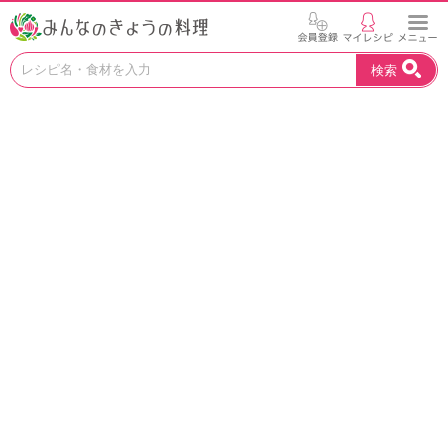
お
検索
い
し
い
レ
シ
ピ
を
見
つ
け
よ
う
。
N
H
K
エ
デ