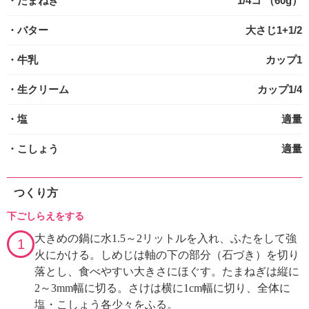
・たまねぎ
1/4コ （60g）
・バター
大さじ1+1/2
・牛乳
カップ1
・生クリーム
カップ1/4
・塩
適量
・こしょう
適量
つくり方
下ごしらえをする
大きめの鍋に水1.5～2リットルを入れ、ふたをして強
1
火にかける。しめじは軸の下の部分（石づき）を切り
落とし、食べやすい大きさにほぐす。たまねぎは縦に
2～3mm幅に切る。さけは横に1cm幅に切り、全体に
塩・こしょう各少々をふる。