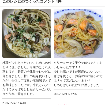
このレシピのつくったコメント 4件
椎茸が少しあったので、しめじの代
クリーミーで女子ウケばつぐん！お
わりに使いました。冷凍のほうれん
いしかったです！！
草も加え、野菜の全体量をレシピに
少しお高いですが国産のおいしい生
合わせました。甘口の鮭を使いまし
ざけを使うと、お店の味に勝るので
たが、全体に丁度良い塩加減でとて
は？ってほどになります^^
も美味しかったです。牛乳とバター
しめじはしいたけで代用しました。
だけでさっぱりとしたクリームパス
タが作れて驚きました。
2019-12-09 12:12:02
2020-02-04 12:44:01