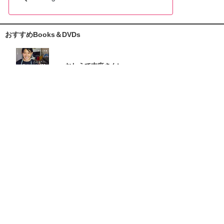
おすすめBooks＆DVDs
おしえて志麻さん!
お助けレシピ100
大原千鶴の
ひとり分ごはん
元気なシニアの野菜たっぷり
たんぱく質も 2品献立
これならできる!
ハツ江おばあちゃんの人気お弁当