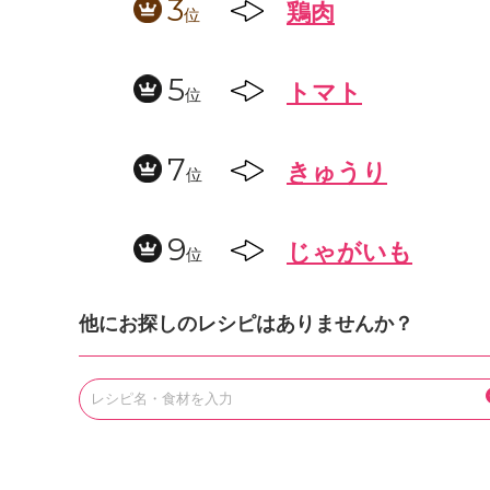
3
鶏肉
位
5
トマト
位
7
きゅうり
位
9
じゃがいも
位
他にお探しのレシピはありませんか？