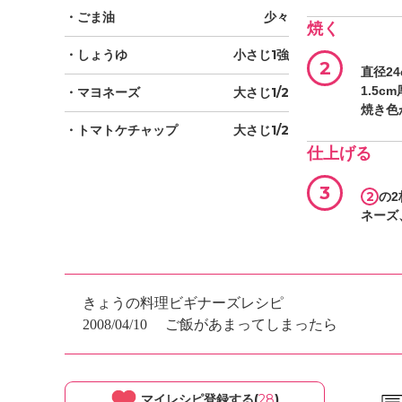
・ごま油
少々
焼く
・しょうゆ
小さじ1強
2
直径2
1.5
・マヨネーズ
大さじ1/2
焼き色
・トマトケチャップ
大さじ1/2
仕上げる
3
2
の
ネーズ
きょうの料理ビギナーズレシピ
2008/04/10
ご飯があまってしまったら
マイレシピ登録する(
28
)