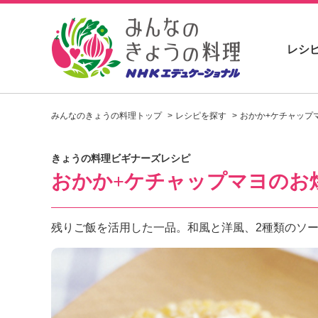
レシ
お
い
みんなのきょうの料理トップ
レシピを探す
おかか+ケチャップ
し
い
レ
きょうの料理ビギナーズレシピ
シ
おかか+ケチャップマヨのお
ピ
を
見
つ
残りご飯を活用した一品。和風と洋風、2種類のソ
け
よ
う
。
N
H