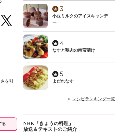
る
3
小豆ミルクのアイスキャンデ
ー
4
なすと鶏肉の南蛮漬け
5
しさを引
よだれなす
レシピランキング一覧
▶
NHK「きょうの料理」
する
放送＆テキストのご紹介