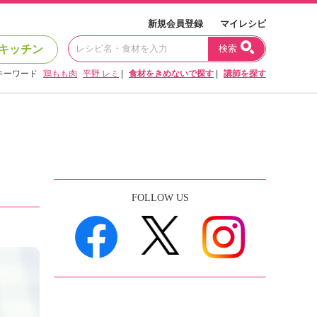
新規会員登録
マイレシピ
キッチン
検索
キーワード
鶏もも肉
平野 レミ
|
食材をきめないで探す
|
講師を探す
FOLLOW US