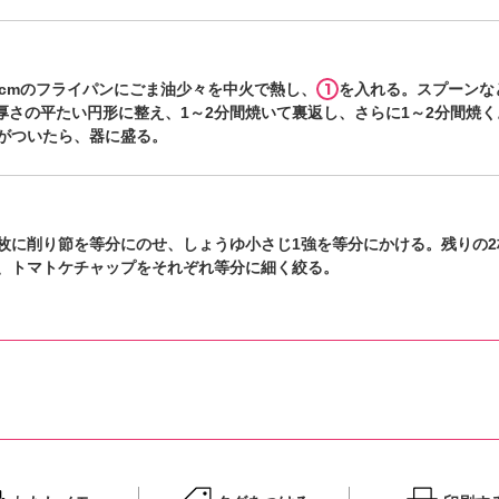
1
4cmのフライパンにごま油少々を中火で熱し、
を入れる。スプーンな
cm厚さの平たい円形に整え、1～2分間焼いて裏返し、さらに1～2分間焼
がついたら、器に盛る。
2枚に削り節を等分にのせ、しょうゆ小さじ1強を等分にかける。残りの2
、トマトケチャップをそれぞれ等分に細く絞る。