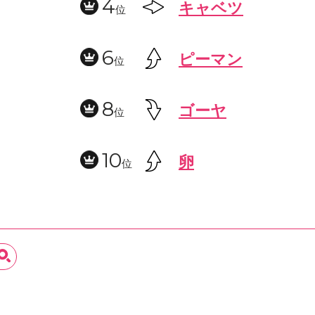
4
キャベツ
位
6
ピーマン
位
8
ゴーヤ
位
10
卵
位