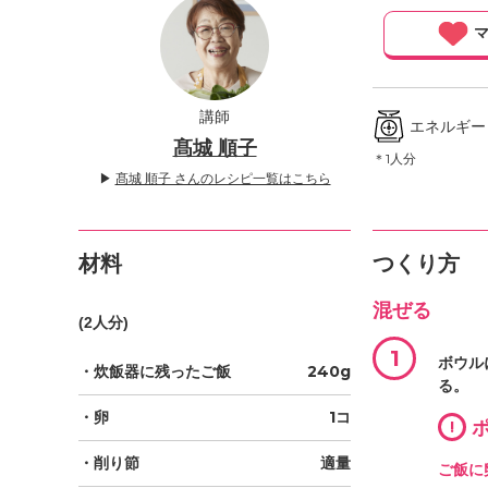
」
マ
講師
エネルギー ／
髙城 順子
＊1人分
▶
髙城 順子 さんのレシピ一覧はこちら
材料
つくり方
混ぜる
(2人分)
1
ボウル
・炊飯器に残ったご飯
240g
る。
・卵
1コ
!
ポ
・削り節
適量
ご飯に