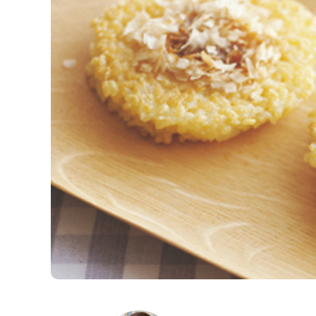
K
エ
デ
ュ
ケ
ー
シ
ョ
ナ
ル
「
み
ん
な
の
き
ょ
う
の
料
理