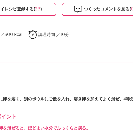
イレシピ登録する(
28
)
つくったコメントを見る(
300 kcal
調理時間 ／10分
に卵を溶く。別のボウルにご飯を入れ、溶き卵を加えてよく混ぜ、4等
イント
卵を混ぜると、ほどよい水分でふっくらと戻る。