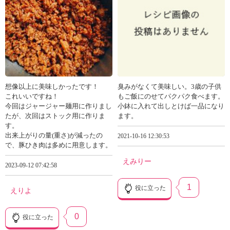
想像以上に美味しかったです！
臭みがなくて美味しい。3歳の子供
これいいですね！
もご飯にのせてパクパク食べます。
今回はジャージャー麺用に作りまし
小鉢に入れて出しとけば一品になり
たが、次回はストック用に作りま
ます。
す。
出来上がりの量(重さ)が減ったの
2021-10-16 12:30:53
で、豚ひき肉は多めに用意します。
えみりー
2023-09-12 07:42:58
1
役に立った
えりよ
0
役に立った