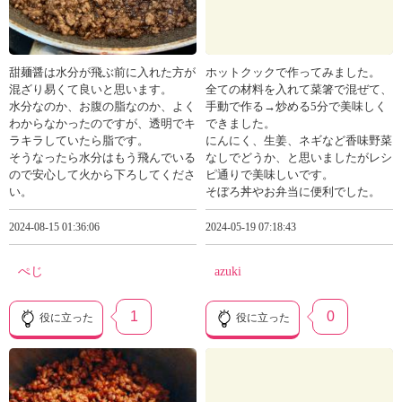
甜麺醤は水分が飛ぶ前に入れた方が
ホットクックで作ってみました。
混ざり易くて良いと思います。
全ての材料を入れて菜箸で混ぜて、
水分なのか、お腹の脂なのか、よく
手動で作る→炒める5分で美味しく
わからなかったのですが、透明でキ
できました。
ラキラしていたら脂です。
にんにく、生姜、ネギなど香味野菜
そうなったら水分はもう飛んでいる
なしでどうか、と思いましたがレシ
ので安心して火から下ろしてくださ
ピ通りで美味しいです。
い。
そぼろ丼やお弁当に便利でした。
2024-08-15 01:36:06
2024-05-19 07:18:43
ぺじ
azuki
1
0
役に立った
役に立った