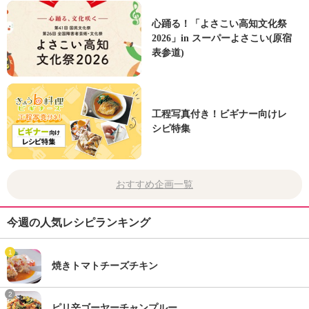
心踊る！「よさこい高知文化祭
2026」in スーパーよさこい(原宿
表参道)
工程写真付き！ビギナー向けレ
シピ特集
おすすめ企画一覧
今週の人気レシピランキング
1
焼きトマトチーズチキン
2
ピリ辛ゴーヤーチャンプルー