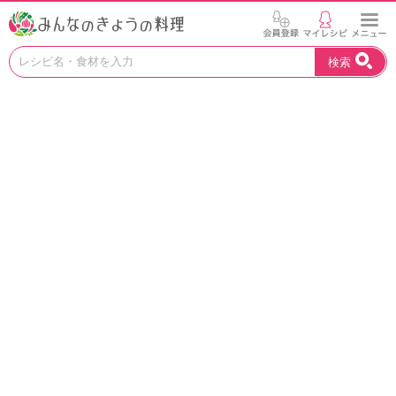
お
検索
い
し
い
レ
シ
ピ
を
見
つ
け
よ
う
。
N
H
K
エ
デ