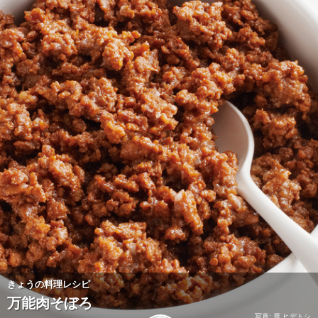
きょうの料理レシピ
万能肉そぼろ
写真: 原 ヒデトシ