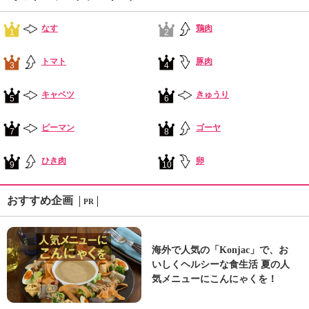
なす
鶏肉
1
2
トマト
豚肉
3
4
キャベツ
きゅうり
5
6
ピーマン
ゴーヤ
7
8
ひき肉
卵
9
10
おすすめ企画
PR
海外で人気の「Konjac」で、お
いしくヘルシーな食生活 夏の人
気メニューにこんにゃくを！